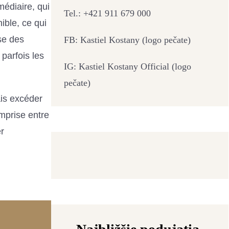
médiaire, qui
Tel.: +421 911 679 000
ible, ce qui
ise des
FB: Kastiel Kostany (logo pečate)
parfois les
IG: Kastiel Kostany Official (logo
pečate)
ais excéder
omprise entre
er