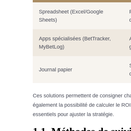
Spreadsheet (Excel/Google
Sheets)
Apps spécialisées (BetTracker,
MyBetLog)
Journal papier
Ces solutions permettent de consigner chaqu
également la possibilité de calculer le ROI
essentiels pour ajuster la stratégie.