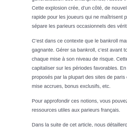
Cette explosion crée, d’un côté, de nouvel
rapide pour les joueurs qui ne maîtrisent p
sépare les parieurs occasionnels des vérit
C’est dans ce contexte que le bankroll ma
gagnante. Gérer sa bankroll, c’est avant t
chaque mise à son niveau de risque. Cette 
capitaliser sur les périodes favorables. E
proposés par la plupart des sites de paris
mise accrues, bonus exclusifs, etc.
Pour approfondir ces notions, vous pouvez
ressources utiles aux parieurs français.
Dans la suite de cet article, nous détailler