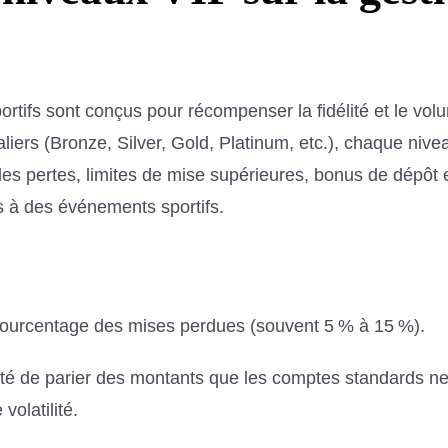
rtifs sont conçus pour récompenser la fidélité et le vol
aliers (Bronze, Silver, Gold, Platinum, etc.), chaque nivea
es pertes, limites de mise supérieures, bonus de dépôt e
s à des événements sportifs.
ourcentage des mises perdues (souvent 5 % à 15 %).
lité de parier des montants que les comptes standards n
volatilité.