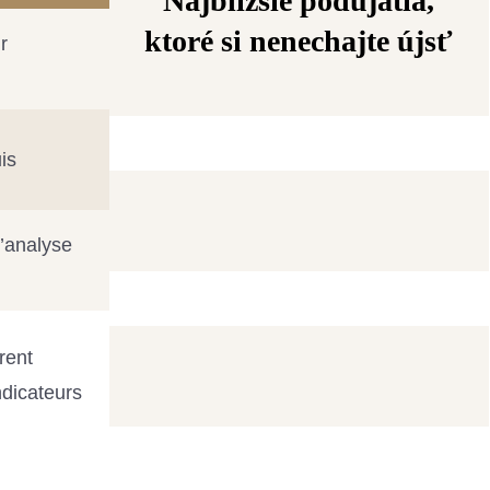
Najbližšie podujatia,
ktoré si nenechajte újsť
r
is
’analyse
rent
ndicateurs