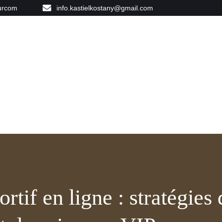
urcom
info.kastielkostany@gmail.com
ortif en ligne : stratégies