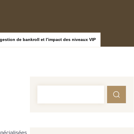
e gestion de bankroll et l’impact des niveaux VIP
pécialisées.