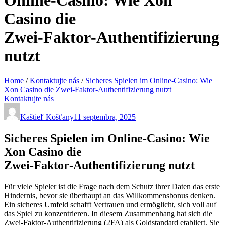
Online‑Casino: Wie Xon
Casino die
Zwei‑Faktor‑Authentifizierung
nutzt
Home
/
Kontaktujte nás
/
Sicheres Spielen im Online‑Casino: Wie
Xon Casino die Zwei‑Faktor‑Authentifizierung nutzt
Kontaktujte nás
Kaštieľ Košťany
11 septembra, 2025
Sicheres Spielen im Online‑Casino: Wie
Xon Casino die
Zwei‑Faktor‑Authentifizierung nutzt
Für viele Spieler ist die Frage nach dem Schutz ihrer Daten das erste
Hindernis, bevor sie überhaupt an das Willkommensbonus denken.
Ein sicheres Umfeld schafft Vertrauen und ermöglicht, sich voll auf
das Spiel zu konzentrieren. In diesem Zusammenhang hat sich die
Zwei‑Faktor‑Authentifizierung (2FA) als Goldstandard etabliert. Sie