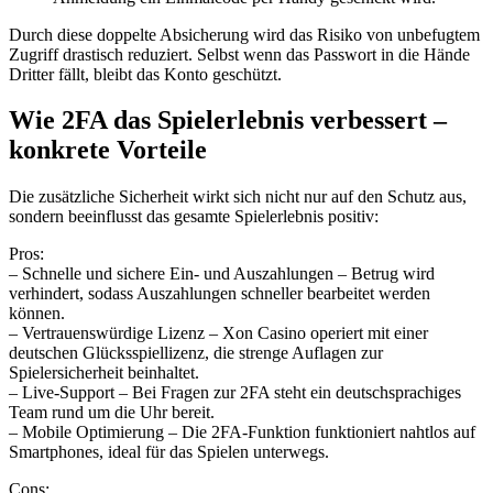
Durch diese doppelte Absicherung wird das Risiko von unbefugtem
Zugriff drastisch reduziert. Selbst wenn das Passwort in die Hände
Dritter fällt, bleibt das Konto geschützt.
Wie 2FA das Spielerlebnis verbessert –
konkrete Vorteile
Die zusätzliche Sicherheit wirkt sich nicht nur auf den Schutz aus,
sondern beeinflusst das gesamte Spielerlebnis positiv:
Pros:
– Schnelle und sichere Ein- und Auszahlungen – Betrug wird
verhindert, sodass Auszahlungen schneller bearbeitet werden
können.
– Vertrauenswürdige Lizenz – Xon Casino operiert mit einer
deutschen Glücksspiellizenz, die strenge Auflagen zur
Spielersicherheit beinhaltet.
– Live‑Support – Bei Fragen zur 2FA steht ein deutschsprachiges
Team rund um die Uhr bereit.
– Mobile Optimierung – Die 2FA‑Funktion funktioniert nahtlos auf
Smartphones, ideal für das Spielen unterwegs.
Cons: