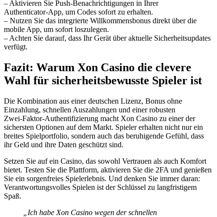
– Aktivieren Sie Push‑Benachrichtigungen in Ihrer
Authenticator‑App, um Codes sofort zu erhalten.
– Nutzen Sie das integrierte Willkommensbonus direkt über die
mobile App, um sofort loszulegen.
– Achten Sie darauf, dass Ihr Gerät über aktuelle Sicherheitsupdates
verfügt.
Fazit: Warum Xon Casino die clevere
Wahl für sicherheitsbewusste Spieler ist
Die Kombination aus einer deutschen Lizenz, Bonus ohne
Einzahlung, schnellen Auszahlungen und einer robusten
Zwei‑Faktor‑Authentifizierung macht Xon Casino zu einer der
sichersten Optionen auf dem Markt. Spieler erhalten nicht nur ein
breites Spielportfolio, sondern auch das beruhigende Gefühl, dass
ihr Geld und ihre Daten geschützt sind.
Setzen Sie auf ein Casino, das sowohl Vertrauen als auch Komfort
bietet. Testen Sie die Plattform, aktivieren Sie die 2FA und genießen
Sie ein sorgenfreies Spielerlebnis. Und denken Sie immer daran:
Verantwortungsvolles Spielen ist der Schlüssel zu langfristigem
Spaß.
„Ich habe Xon Casino wegen der schnellen