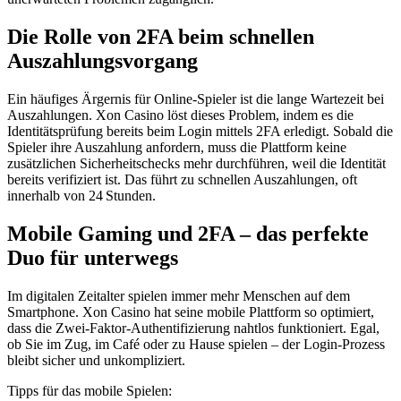
Die Rolle von 2FA beim schnellen
Auszahlungsvorgang
Ein häufiges Ärgernis für Online‑Spieler ist die lange Wartezeit bei
Auszahlungen. Xon Casino löst dieses Problem, indem es die
Identitätsprüfung bereits beim Login mittels 2FA erledigt. Sobald die
Spieler ihre Auszahlung anfordern, muss die Plattform keine
zusätzlichen Sicherheitschecks mehr durchführen, weil die Identität
bereits verifiziert ist. Das führt zu schnellen Auszahlungen, oft
innerhalb von 24 Stunden.
Mobile Gaming und 2FA – das perfekte
Duo für unterwegs
Im digitalen Zeitalter spielen immer mehr Menschen auf dem
Smartphone. Xon Casino hat seine mobile Plattform so optimiert,
dass die Zwei‑Faktor‑Authentifizierung nahtlos funktioniert. Egal,
ob Sie im Zug, im Café oder zu Hause spielen – der Login‑Prozess
bleibt sicher und unkompliziert.
Tipps für das mobile Spielen: