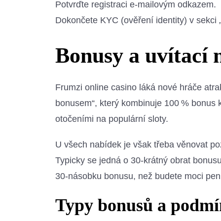
Potvrďte registraci e‑mailovým odkazem.
Dokončete KYC (ověření identity) v sekci 
Bonusy a uvítací 
Frumzi online casino láká nové hráče atra
bonusem“, který kombinuje 100 % bonus k
otočeními na populární sloty.
U všech nabídek je však třeba věnovat p
Typicky se jedná o 30‑krátný obrat bonusu
30‑násobku bonusu, než budete moci pení
Typy bonusů a podmí