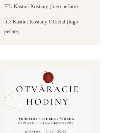
FB: Kastiel Kostany (logo pečate)
IG: Kastiel Kostany Official (logo
pečate)