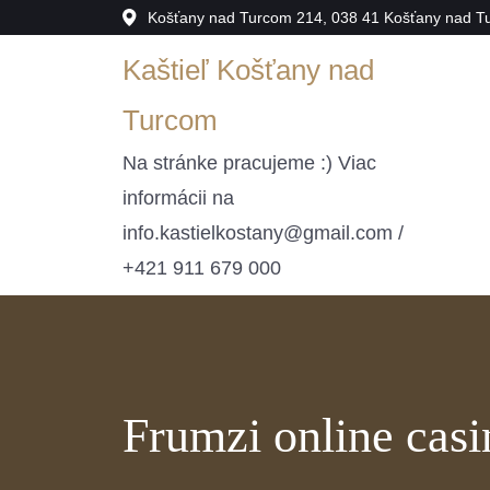
Košťany nad Turcom 214, 038 41 Košťany nad T
Kaštieľ Košťany nad
Turcom
Na stránke pracujeme :) Viac
informácii na
info.kastielkostany@gmail.com /
+421 911 679 000
Frumzi online casi