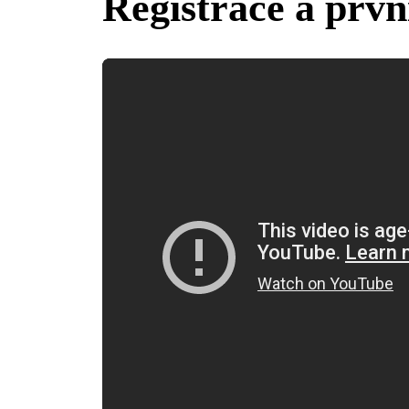
Registrace a prvn