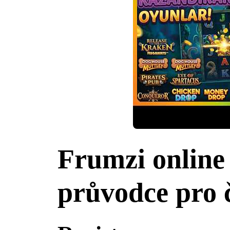
Frumzi online 
průvodce pro 