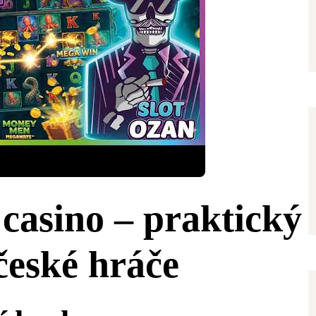
casino – praktický
české hráče