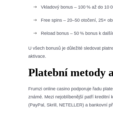
Vkladový bonus – 100 % až do 10 0
Free spins – 20–50 otočení, 25× obr
Reload bonus – 50 % bonus k další
U všech bonusů je důležité sledovat platn
aktivace.
Platební metody 
Frumzi online casino podporuje řadu plate
známé. Mezi nejoblíbenější patří kreditní
(PayPal, Skrill, NETELLER) a bankovní p