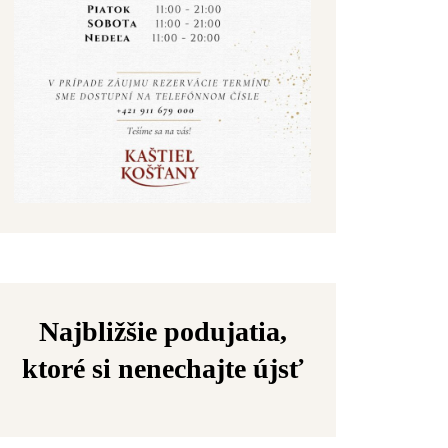
Najbližšie podujatia,
ktoré si nenechajte újsť