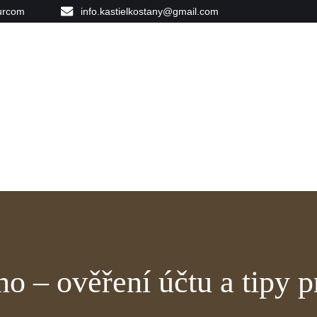
urcom
info.kastielkostany@gmail.com
no – ověření účtu a tipy 