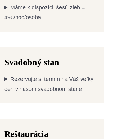
Máme k dispozícii šesť izieb =
49€/noc/osoba
Svadobný stan
Rezervujte si termín na Váš veľký
deň v našom svadobnom stane
Reštaurácia