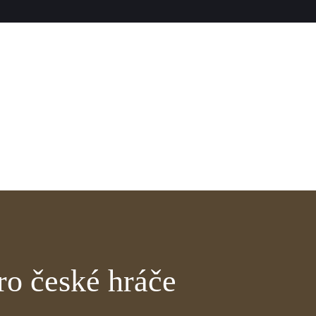
pro české hráče