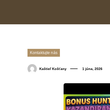
Kontaktujte nás
Kaštieľ Košťany
1 júna, 2026