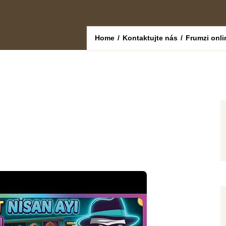
Home
/
Kontaktujte nás
/
Frumzi onli