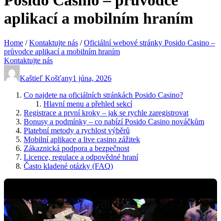
Posido Casino – průvodce
aplikací a mobilním hraním
Home
/
Kontaktujte nás
/
Oficiální webové stránky Posido Casino –
průvodce aplikací a mobilním hraním
Kontaktujte nás
Kaštieľ Košťany
1 júna, 2026
Co najdete na oficiálních stránkách Posido Casino?
Hlavní menu a přehled sekcí
Registrace a první kroky – jak se rychle zaregistrovat
Bonusy a podmínky – co nabízí Posido Casino nováčkům
Platební metody a rychlost výběrů
Mobilní aplikace a live casino zážitek
Zákaznická podpora a bezpečnost
Licence, regulace a odpovědné hraní
Často kladené otázky (FAQ)