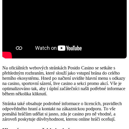
Na oficiálních webových stránkách Posido Casino se setkáte s
přehledným rozhraním, které slouží jako vstupní brána do celého
herního ekosystému. Hned po načtení uvidíte hlavní menu s odkazy
na casino, sportovní sázení, live casino a sekci promo akcí. Vše je
optimalizováno tak, aby i úplní začátečníci našli potřebné informace
během několika kliknutí.
Stránka také obsahuje podrobné informace o licencích, pravidlech
odpovědného hraní a kontakt na zákaznickou podporu. To vše
pomáhá hráčům udělat si jasno, zda je casino pro ně vhodné, a
zároveň poskytuje důvěryhodnost, kterou online hráči oceňují.