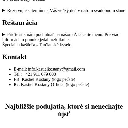
Rezervujte si termín na Váš veľký deň v našom svadobnom stane
Reštaurácia
Príďte si k nám pochutnať na našom Á la carte menu. Pre viac
informácii o ponuke jedál rozkliknite.
Špecialita kaštieľa - Turčianské kyselo.
Kontakt
E-mail: info.kastielkostany@gmail.com
Tel.: +421 911 679 000
FB: Kastiel Kostany (logo pečate)
IG: Kastiel Kostany Official (logo pečate)
Najbližšie podujatia, ktoré si nenechajte
újsť