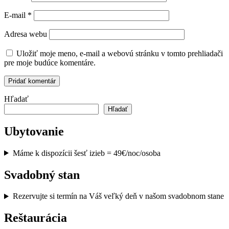
E-mail
*
Adresa webu
Uložiť moje meno, e-mail a webovú stránku v tomto prehliadači
pre moje budúce komentáre.
Hľadať
Hľadať
Ubytovanie
Máme k dispozícii šesť izieb = 49€/noc/osoba
Svadobný stan
Rezervujte si termín na Váš veľký deň v našom svadobnom stane
Reštaurácia