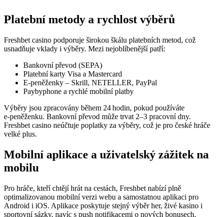
Platební metody a rychlost výběrů
Freshbet casino podporuje širokou škálu platebních metod, což
usnadňuje vklady i výběry. Mezi nejoblíbenější patří:
Bankovní převod (SEPA)
Platební karty Visa a Mastercard
E‑peněženky – Skrill, NETELLER, PayPal
Paybyphone a rychlé mobilní platby
Výběry jsou zpracovány během 24 hodin, pokud používáte
e‑peněženku. Bankovní převod může trvat 2–3 pracovní dny.
Freshbet casino neúčtuje poplatky za výběry, což je pro české hráče
velké plus.
Mobilní aplikace a uživatelský zážitek na
mobilu
Pro hráče, kteří chtějí hrát na cestách, Freshbet nabízí plně
optimalizovanou mobilní verzi webu a samostatnou aplikaci pro
Android i iOS. Aplikace poskytuje stejný výběr her, živé kasino i
sportovní sázky, navíc s push notifikacemi o nových bonusech.