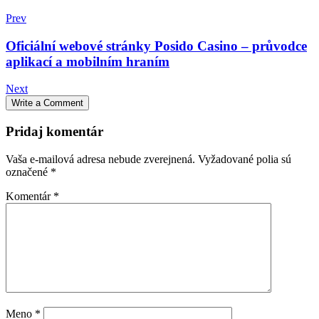
Prev
Oficiální webové stránky Posido Casino – průvodce
aplikací a mobilním hraním
Next
Write a Comment
Pridaj komentár
Vaša e-mailová adresa nebude zverejnená.
Vyžadované polia sú
označené
*
Komentár
*
Meno
*