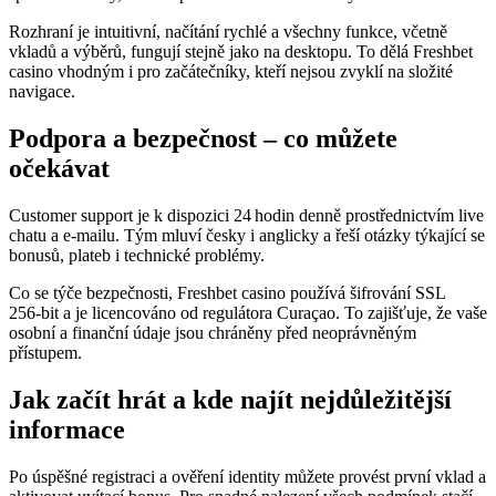
Rozhraní je intuitivní, načítání rychlé a všechny funkce, včetně
vkladů a výběrů, fungují stejně jako na desktopu. To dělá Freshbet
casino vhodným i pro začátečníky, kteří nejsou zvyklí na složité
navigace.
Podpora a bezpečnost – co můžete
očekávat
Customer support je k dispozici 24 hodin denně prostřednictvím live
chatu a e‑mailu. Tým mluví česky i anglicky a řeší otázky týkající se
bonusů, plateb i technické problémy.
Co se týče bezpečnosti, Freshbet casino používá šifrování SSL
256‑bit a je licencováno od regulátora Curaçao. To zajišťuje, že vaše
osobní a finanční údaje jsou chráněny před neoprávněným
přístupem.
Jak začít hrát a kde najít nejdůležitější
informace
Po úspěšné registraci a ověření identity můžete provést první vklad a