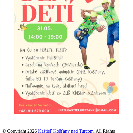
© Copyright 2026
Kaštieľ Košťany nad Turcom
. All Rights