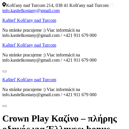
Skip
Košťany nad Turcom 214, 038 41 Košťany nad Turcom
to
info.kastielkostany@gmail.com
content
(Press
Kaštieľ Košťany nad Turcom
Enter)
Na stránke pracujeme :) Viac informácii na
info.kastielkostany@gmail.com / +421 911 679 000
Kaštieľ Košťany nad Turcom
Na stránke pracujeme :) Viac informácii na
info.kastielkostany@gmail.com / +421 911 679 000
Kaštieľ Košťany nad Turcom
Na stránke pracujeme :) Viac informácii na
info.kastielkostany@gmail.com / +421 911 679 000
Crown Play Καζίνο – πλήρης