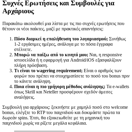
Συχνές Ερωτήσεις και Συμβουλές για
Αρχάριους
Παρακάτω ακολουθεί μια λίστα με τις πιο συχνές ερωτήσεις που
θέτουν οι νέοι παίκτες, μαζί με πρακτικές απαντήσεις:
Πόσο διαρκεί η επαλήθευση του λογαριασμού;
Συνήθως
1‑2 εργάσιμες ημέρες, ανάλογα με το πόσα έγγραφα
στέλνετε.
Μπορώ να παίξω από το κινητό μου;
Ναι, η responsive
ιστοσελίδα ή η εφαρμογή για Android/iOS εξασφαλίζουν
πλήρη πρόσβαση.
Τι είναι το wagering requirement;
Είναι ο αριθμός των
φορών που πρέπει να στοιχηματίσετε το ποσό του bonus πριν
το κάνετε ανάληψη.
Ποια είναι η πιο γρήγορη μέθοδος ανάληψης;
Τα e‑wallets
όπως Skrill και Neteller προσφέρουν σχεδόν άμεσες
αναλήψεις.
Συμβουλή για αρχάριους: ξεκινήστε με χαμηλό ποσό στο welcome
bonus, ελέγξτε το RTP του παιχνιδιού και δοκιμάστε πρώτα τα
δωρεάν spins. Έτσι, θα εξοικειωθείτε με τη μηχανική του
παιχνιδιού χωρίς να ρίξετε μεγάλα κεφάλαια.