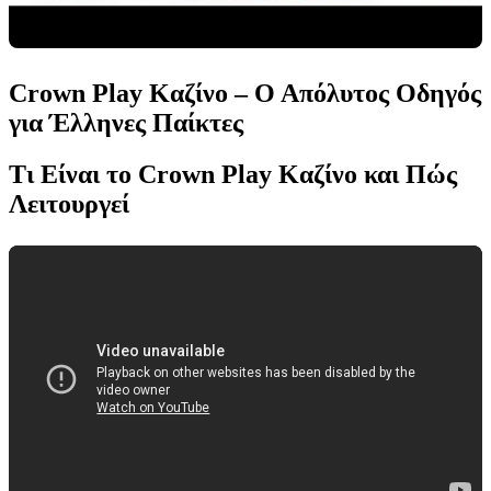
Crown Play Καζίνο – Ο Απόλυτος Οδηγός
για Έλληνες Παίκτες
Τι Είναι το Crown Play Καζίνο και Πώς
Λειτουργεί