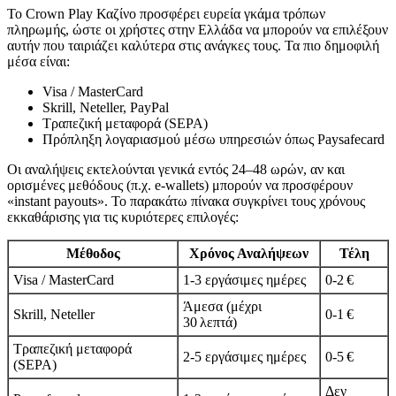
Το Crown Play Καζίνο προσφέρει ευρεία γκάμα τρόπων
πληρωμής, ώστε οι χρήστες στην Ελλάδα να μπορούν να επιλέξουν
αυτήν που ταιριάζει καλύτερα στις ανάγκες τους. Τα πιο δημοφιλή
μέσα είναι:
Visa / MasterCard
Skrill, Neteller, PayPal
Τραπεζική μεταφορά (SEPA)
Πρόπληξη λογαριασμού μέσω υπηρεσιών όπως Paysafecard
Οι αναλήψεις εκτελούνται γενικά εντός 24–48 ωρών, αν και
ορισμένες μεθόδους (π.χ. e‑wallets) μπορούν να προσφέρουν
«instant payouts». Το παρακάτω πίνακα συγκρίνει τους χρόνους
εκκαθάρισης για τις κυριότερες επιλογές:
Μέθοδος
Χρόνος Αναλήψεων
Τέλη
Visa / MasterCard
1‑3 εργάσιμες ημέρες
0‑2 €
Άμεσα (μέχρι
Skrill, Neteller
0‑1 €
30 λεπτά)
Τραπεζική μεταφορά
2‑5 εργάσιμες ημέρες
0‑5 €
(SEPA)
Δεν