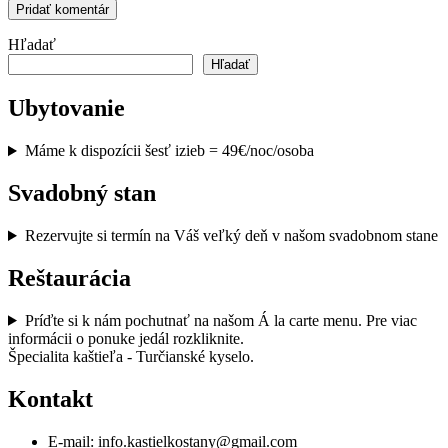
Hľadať
Hľadať
Ubytovanie
Máme k dispozícii šesť izieb = 49€/noc/osoba
Svadobný stan
Rezervujte si termín na Váš veľký deň v našom svadobnom stane
Reštaurácia
Príďte si k nám pochutnať na našom Á la carte menu. Pre viac
informácii o ponuke jedál rozkliknite.
Špecialita kaštieľa - Turčianské kyselo.
Kontakt
E-mail: info.kastielkostany@gmail.com