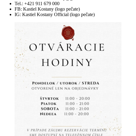
Tel.: +421 911 679 000
FB: Kastiel Kostany (logo pečate)
IG: Kastiel Kostany Official (logo pečate)