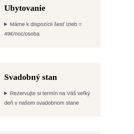
Ubytovanie
Máme k dispozícii šesť izieb =
49€/noc/osoba
Svadobný stan
Rezervujte si termín na Váš veľký
deň v našom svadobnom stane