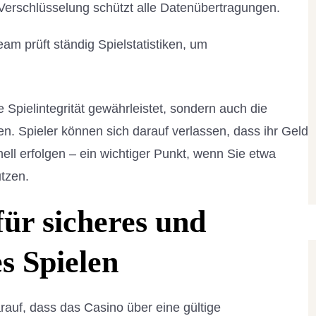
Verschlüsselung schützt alle Datenübertragungen.
eam prüft ständig Spielstatistiken, um
 Spielintegrität gewährleistet, sondern auch die
n. Spieler können sich darauf verlassen, dass ihr Geld
ell erfolgen – ein wichtiger Punkt, wenn Sie etwa
tzen.
für sicheres und
s Spielen
arauf, dass das Casino über eine gültige