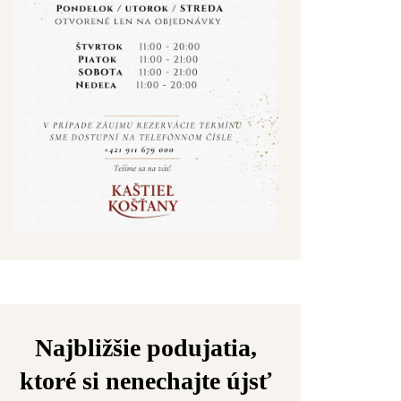
Najbližšie podujatia,
ktoré si nenechajte újsť