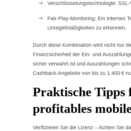
Verschlüsselungstechnologie: SSL‑
Fair‑Play‑Monitoring: Ein internes T
Unregelmäßigkeiten zu erkennen.
Durch diese Kombination wird nicht nur die
Finanzsicherheit der Ein- und Auszahlunge
sicher verwahrt ist und Auszahlungen schn
Cashback‑Angebote von bis zu 1.400 € nu
Praktische Tipps 
profitables mobile
Verifizieren Sie die Lizenz – Achten Sie d