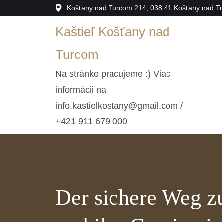
Košťany nad Turcom 214, 038 41 Košťany nad T
Kaštieľ Košťany nad
Turcom
Na stránke pracujeme :) Viac
informácii na
info.kastielkostany@gmail.com /
+421 911 679 000
Der sichere Weg z