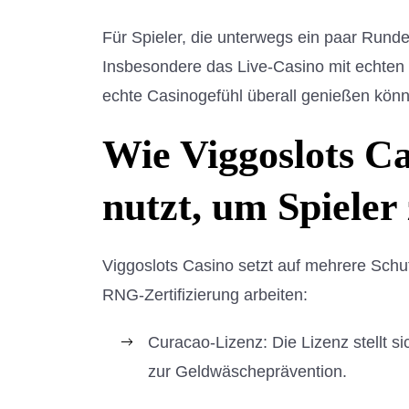
Für Spieler, die unterwegs ein paar Runde
Insbesondere das Live‑Casino mit echten D
echte Casinogefühl überall genießen kön
Wie Viggoslots Ca
nutzt, um Spieler
Viggoslots Casino setzt auf mehrere Sch
RNG‑Zertifizierung arbeiten:
Curacao‑Lizenz: Die Lizenz stellt s
zur Geldwäscheprävention.