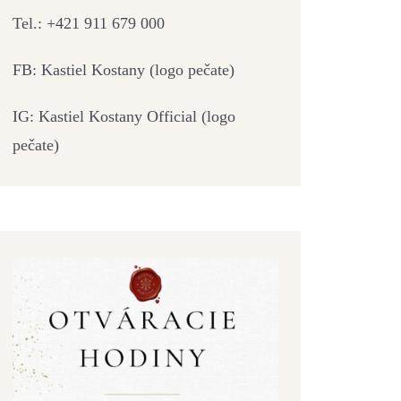
Tel.: +421 911 679 000
FB: Kastiel Kostany (logo pečate)
IG: Kastiel Kostany Official (logo
pečate)