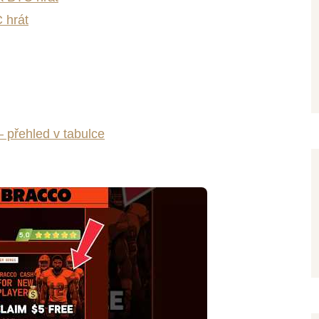
 hrát
 přehled v tabulce