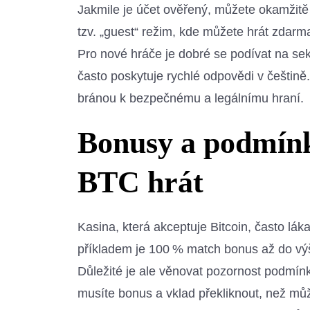
Jakmile je účet ověřený, můžete okamžitě 
tzv. „guest“ režim, kde můžete hrát zdarm
Pro nové hráče je dobré se podívat na se
často poskytuje rychlé odpovědi v češtině
bránou k bezpečnému a legálnímu hraní.
Bonusy a podmínk
BTC hrát
Kasina, která akceptuje Bitcoin, často lák
příkladem je 100 % match bonus až do výš
Důležité je ale věnovat pozornost podmín
musíte bonus a vklad překliknout, než mů