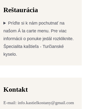
Reštaurácia
Príďte si k nám pochutnať na
našom Á la carte menu. Pre viac
informácii o ponuke jedál rozkliknite.
Špecialita kaštieľa - Turčianské
kyselo.
Kontakt
E-mail: info.kastielkostany@gmail.com