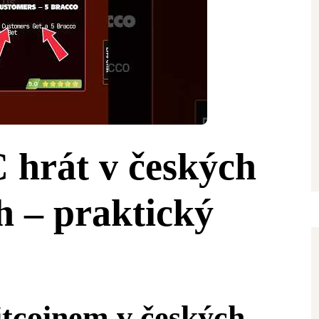
 hrát v českých
h – praktický
itcoinem v českých