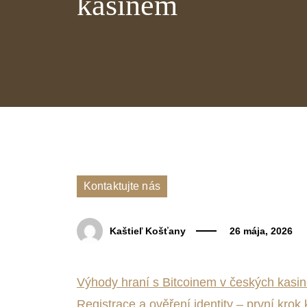
kasinem
Kontaktujte nás
Kaštieľ Košťany
26 mája, 2026
Výhody hraní s Bitcoinem v českých kasi
Registrace a ověření identity – první krok