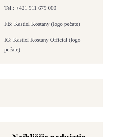
Tel.: +421 911 679 000
FB: Kastiel Kostany (logo pečate)
IG: Kastiel Kostany Official (logo
pečate)