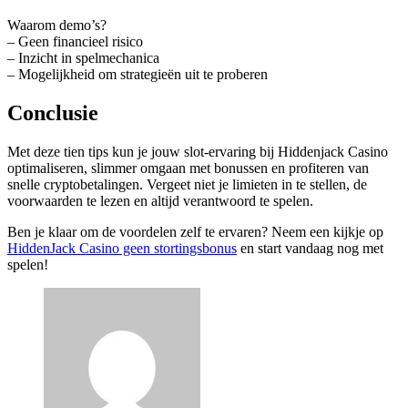
Waarom demo’s?
– Geen financieel risico
– Inzicht in spelmechanica
– Mogelijkheid om strategieën uit te proberen
Conclusie
Met deze tien tips kun je jouw slot‑ervaring bij Hiddenjack Casino
optimaliseren, slimmer omgaan met bonussen en profiteren van
snelle cryptobetalingen. Vergeet niet je limieten in te stellen, de
voorwaarden te lezen en altijd verantwoord te spelen.
Ben je klaar om de voordelen zelf te ervaren? Neem een kijkje op
HiddenJack Casino geen stortingsbonus
en start vandaag nog met
spelen!