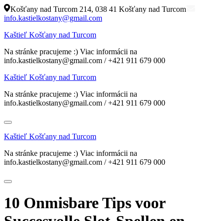
Skip
Košťany nad Turcom 214, 038 41 Košťany nad Turcom
to
info.kastielkostany@gmail.com
content
(Press
Kaštieľ Košťany nad Turcom
Enter)
Na stránke pracujeme :) Viac informácii na
info.kastielkostany@gmail.com / +421 911 679 000
Kaštieľ Košťany nad Turcom
Na stránke pracujeme :) Viac informácii na
info.kastielkostany@gmail.com / +421 911 679 000
Kaštieľ Košťany nad Turcom
Na stránke pracujeme :) Viac informácii na
info.kastielkostany@gmail.com / +421 911 679 000
10 Onmisbare Tips voor