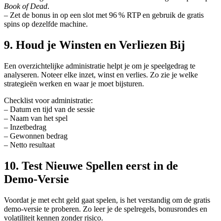
Book of Dead
.
– Zet de bonus in op een slot met 96 % RTP en gebruik de gratis
spins op dezelfde machine.
9. Houd je Winsten en Verliezen Bij
Een overzichtelijke administratie helpt je om je speelgedrag te
analyseren. Noteer elke inzet, winst en verlies. Zo zie je welke
strategieën werken en waar je moet bijsturen.
Checklist voor administratie:
– Datum en tijd van de sessie
– Naam van het spel
– Inzetbedrag
– Gewonnen bedrag
– Netto resultaat
10. Test Nieuwe Spellen eerst in de
Demo‑Versie
Voordat je met echt geld gaat spelen, is het verstandig om de gratis
demo‑versie te proberen. Zo leer je de spelregels, bonusrondes en
volatiliteit kennen zonder risico.