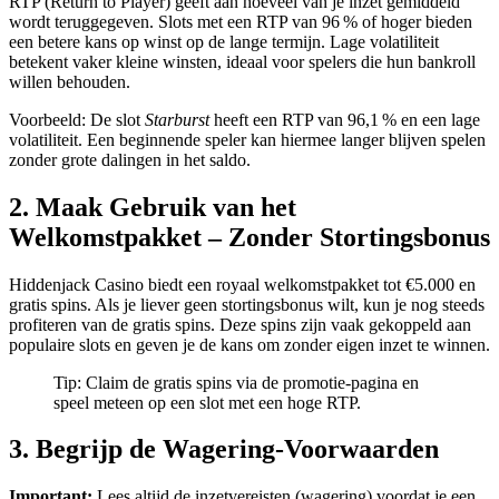
RTP (Return to Player) geeft aan hoeveel van je inzet gemiddeld
wordt teruggegeven. Slots met een RTP van 96 % of hoger bieden
een betere kans op winst op de lange termijn. Lage volatiliteit
betekent vaker kleine winsten, ideaal voor spelers die hun bankroll
willen behouden.
Voorbeeld: De slot
Starburst
heeft een RTP van 96,1 % en een lage
volatiliteit. Een beginnende speler kan hiermee langer blijven spelen
zonder grote dalingen in het saldo.
2. Maak Gebruik van het
Welkomstpakket – Zonder Stortingsbonus
Hiddenjack Casino biedt een royaal welkomstpakket tot €5.000 en
gratis spins. Als je liever geen stortingsbonus wilt, kun je nog steeds
profiteren van de gratis spins. Deze spins zijn vaak gekoppeld aan
populaire slots en geven je de kans om zonder eigen inzet te winnen.
Tip: Claim de gratis spins via de promotie‑pagina en
speel meteen op een slot met een hoge RTP.
3. Begrijp de Wagering‑Voorwaarden
Important:
Lees altijd de inzetvereisten (wagering) voordat je een