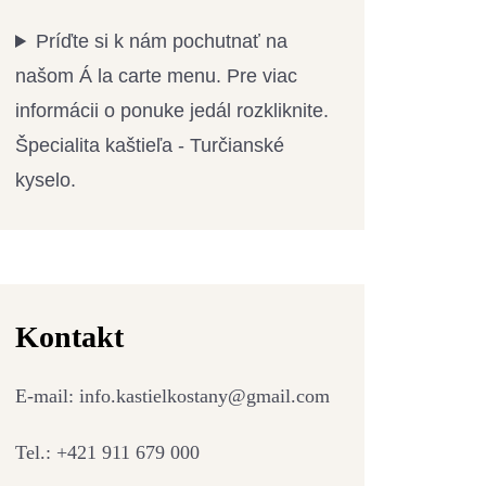
Príďte si k nám pochutnať na
našom Á la carte menu. Pre viac
informácii o ponuke jedál rozkliknite.
Špecialita kaštieľa - Turčianské
kyselo.
Kontakt
E-mail: info.kastielkostany@gmail.com
Tel.: +421 911 679 000