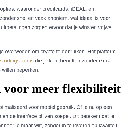
opties, waaronder creditcards, iDEAL, en
ijzonder snel en vaak anoniem, wat ideaal is voor
uitbetalingen zorgen ervoor dat je winsten vrijwel
n je overwegen om crypto te gebruiken. Het platform
stortingsbonus
die je kunt benutten zonder extra
o willen beperken.
 voor meer flexibiliteit
ptimaliseerd voor mobiel gebruik. Of je nu op een
 en de interface blijven soepel. Dit betekent dat je
neer je maar wilt, zonder in te leveren op kwaliteit.