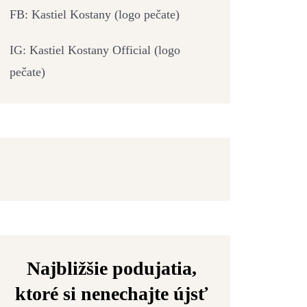
FB: Kastiel Kostany (logo pečate)
IG: Kastiel Kostany Official (logo
pečate)
Najbližšie podujatia,
ktoré si nenechajte újsť