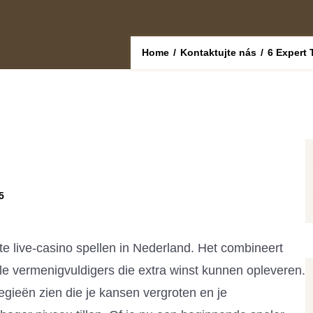
Home
/
Kontaktujte nás
/
6 Expert 
5
te live‑casino spellen in Nederland. Het combineert
lle vermenigvuldigers die extra winst kunnen opleveren.
tegieën zien die je kansen vergroten en je