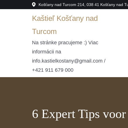
Košťany nad Turcom 214, 038 41 Košťany nad T
Kaštieľ Košťany nad
Turcom
Na stránke pracujeme :) Viac
informácii na
info.kastielkostany@gmail.com /
+421 911 679 000
6 Expert Tips voor