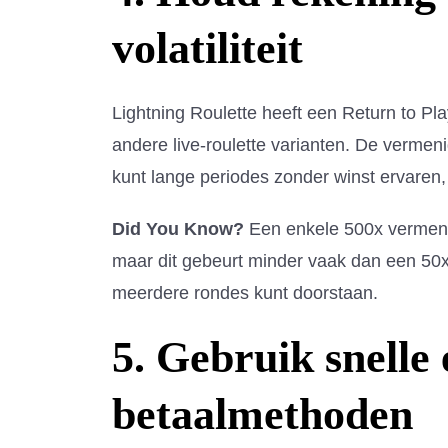
volatiliteit
Lightning Roulette heeft een Return to Pl
andere live‑roulette varianten. De vermenig
kunt lange periodes zonder winst ervaren, 
Did You Know?
Een enkele 500x vermenig
maar dit gebeurt minder vaak dan een 50x 
meerdere rondes kunt doorstaan.
5. Gebruik snelle 
betaalmethoden