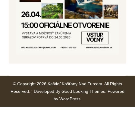
© Copyright 2026
Kaštieľ Košťany Nad Turcom
. All Rights
Reserved.
| Developed By
Good Looking Themes
.
Powered
by
WordPress
.