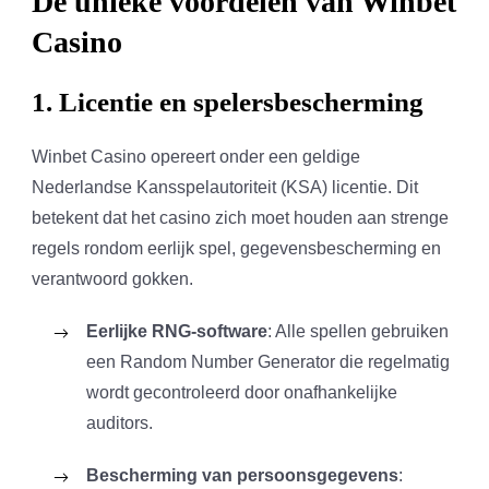
De unieke voordelen van Winbet
Casino
1. Licentie en spelersbescherming
Winbet Casino opereert onder een geldige
Nederlandse Kansspelautoriteit (KSA) licentie. Dit
betekent dat het casino zich moet houden aan strenge
regels rondom eerlijk spel, gegevensbescherming en
verantwoord gokken.
Eerlijke RNG‑software
: Alle spellen gebruiken
een Random Number Generator die regelmatig
wordt gecontroleerd door onafhankelijke
auditors.
Bescherming van persoonsgegevens
: