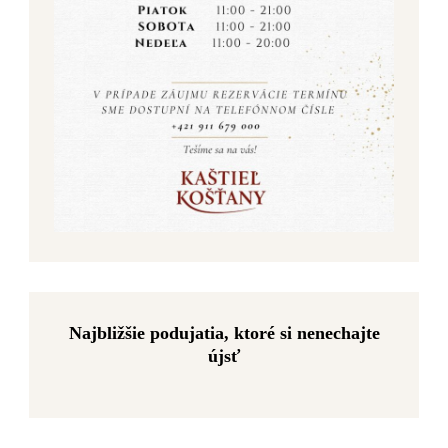
Najbližšie podujatia, ktoré si nenechajte
újsť