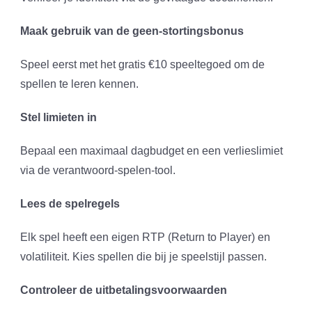
Maak gebruik van de geen‑stortingsbonus
Speel eerst met het gratis €10 speeltegoed om de
spellen te leren kennen.
Stel limieten in
Bepaal een maximaal dagbudget en een verlieslimiet
via de verantwoord‑spelen‑tool.
Lees de spelregels
Elk spel heeft een eigen RTP (Return to Player) en
volatiliteit. Kies spellen die bij je speelstijl passen.
Controleer de uitbetalingsvoorwaarden