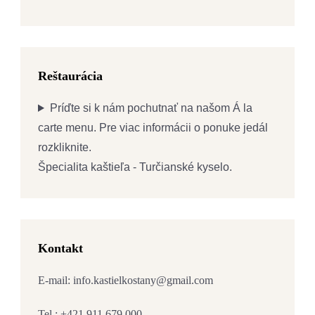
Reštaurácia
Príďte si k nám pochutnať na našom Á la
carte menu. Pre viac informácii o ponuke jedál
rozkliknite.
Špecialita kaštieľa - Turčianské kyselo.
Kontakt
E-mail: info.kastielkostany@gmail.com
Tel.: +421 911 679 000