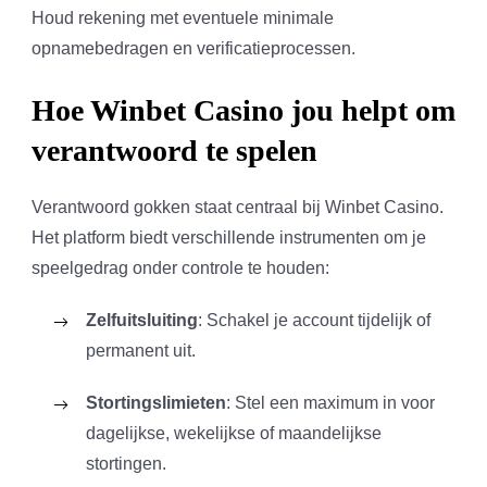
Houd rekening met eventuele minimale
opnamebedragen en verificatieprocessen.
Hoe Winbet Casino jou helpt om
verantwoord te spelen
Verantwoord gokken staat centraal bij Winbet Casino.
Het platform biedt verschillende instrumenten om je
speelgedrag onder controle te houden:
Zelfuitsluiting
: Schakel je account tijdelijk of
permanent uit.
Stortingslimieten
: Stel een maximum in voor
dagelijkse, wekelijkse of maandelijkse
stortingen.