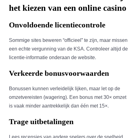
het kiezen van een online casino
Onvoldoende licentiecontrole
Sommige sites beweren “officieel” te zijn, maar missen
een echte vergunning van de KSA. Controleer altijd de
licentie‑informatie onderaan de website.
Verkeerde bonusvoorwaarden
Bonussen kunnen verleidelijk lijken, maar let op de
omzetvereisten (wagering). Een bonus met 30× omzet
is vaak minder aantrekkelijk dan één met 15×.
Trage uitbetalingen
Lees recensies van andere spelers over de snelheid