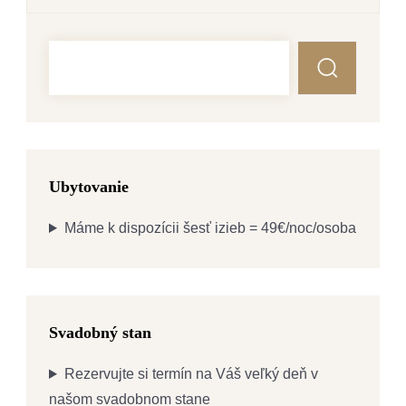
Ubytovanie
Máme k dispozícii šesť izieb = 49€/noc/osoba
Svadobný stan
Rezervujte si termín na Váš veľký deň v
našom svadobnom stane