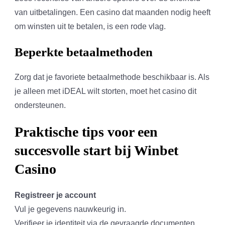
van uitbetalingen. Een casino dat maanden nodig heeft
om winsten uit te betalen, is een rode vlag.
Beperkte betaalmethoden
Zorg dat je favoriete betaalmethode beschikbaar is. Als
je alleen met iDEAL wilt storten, moet het casino dit
ondersteunen.
Praktische tips voor een
succesvolle start bij Winbet
Casino
Registreer je account
Vul je gegevens nauwkeurig in.
Verifieer je identiteit via de gevraagde documenten.