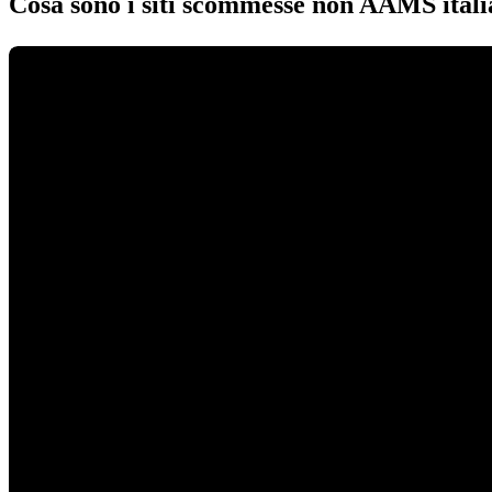
Cosa sono i siti scommesse non AAMS itali