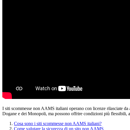
I siti scommesse non AAMS italiani operano con licenze rilasciate da au
Dogane e dei Monopoli, ma possono offrire condizioni più flessibili, ad
Cosa sono i siti scommesse non AAMS italiani?
Come valutare la sicurezza di un sito non AAMS