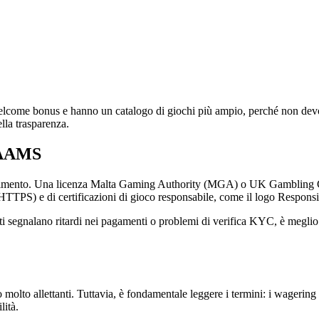
lcome bonus e hanno un catalogo di giochi più ampio, perché non devono
lla trasparenza.
n AAMS
di riferimento. Una licenza Malta Gaming Authority (MGA) o UK Gambli
L (HTTPS) e di certificazioni di gioco responsabile, come il logo Respon
i segnalano ritardi nei pagamenti o problemi di verifica KYC, è meglio ev
to allettanti. Tuttavia, è fondamentale leggere i termini: i wagering 
lità.