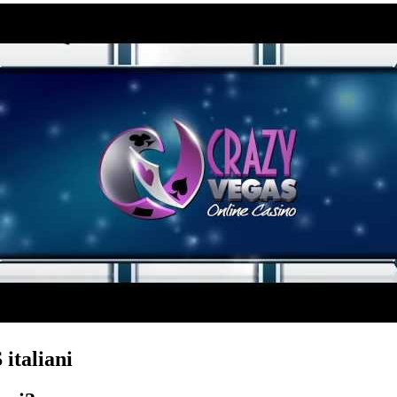
italiani