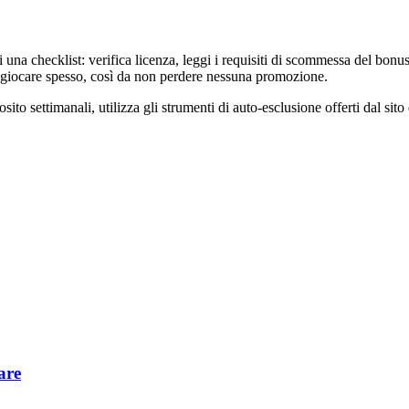
a checklist: verifica licenza, leggi i requisiti di scommessa del bonus,
 giocare spesso, così da non perdere nessuna promozione.
to settimanali, utilizza gli strumenti di auto‑esclusione offerti dal sito 
are