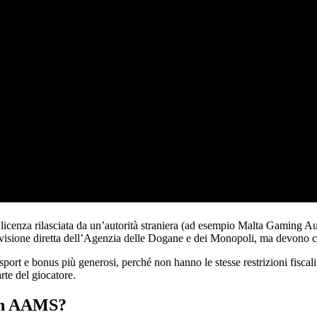
licenza rilasciata da un’autorità straniera (ad esempio Malta Gamin
upervisione diretta dell’Agenzia delle Dogane e dei Monopoli, ma devono 
sport e bonus più generosi, perché non hanno le stesse restrizioni fisca
rte del giocatore.
non AAMS?