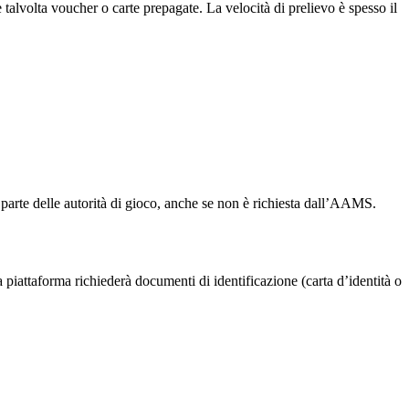
 talvolta voucher o carte prepagate. La velocità di prelievo è spesso il
parte delle autorità di gioco, anche se non è richiesta dall’AAMS.
piattaforma richiederà documenti di identificazione (carta d’identità o