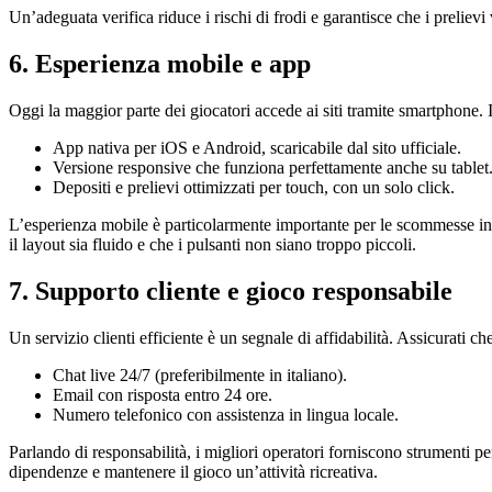
Un’adeguata verifica riduce i rischi di frodi e garantisce che i preliev
6. Esperienza mobile e app
Oggi la maggior parte dei giocatori accede ai siti tramite smartphone
App nativa per iOS e Android, scaricabile dal sito ufficiale.
Versione responsive che funziona perfettamente anche su tablet
Depositi e prelievi ottimizzati per touch, con un solo click.
L’esperienza mobile è particolarmente importante per le scommesse in t
il layout sia fluido e che i pulsanti non siano troppo piccoli.
7. Supporto cliente e gioco responsabile
Un servizio clienti efficiente è un segnale di affidabilità. Assicurati ch
Chat live 24/7 (preferibilmente in italiano).
Email con risposta entro 24 ore.
Numero telefonico con assistenza in lingua locale.
Parlando di responsabilità, i migliori operatori forniscono strumenti p
dipendenze e mantenere il gioco un’attività ricreativa.