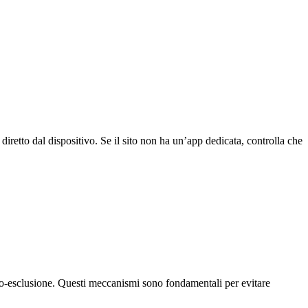
retto dal dispositivo. Se il sito non ha un’app dedicata, controlla che
auto‑esclusione. Questi meccanismi sono fondamentali per evitare