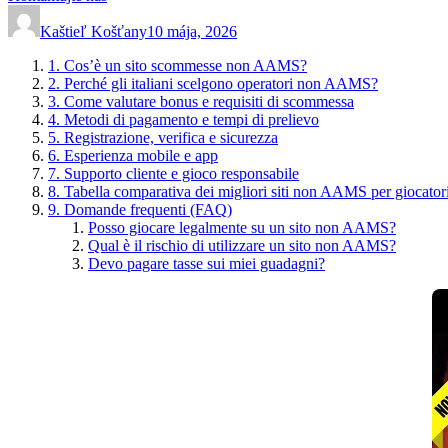
Kaštieľ Košťany
10 mája, 2026
1. Cos’è un sito scommesse non AAMS?
2. Perché gli italiani scelgono operatori non AAMS?
3. Come valutare bonus e requisiti di scommessa
4. Metodi di pagamento e tempi di prelievo
5. Registrazione, verifica e sicurezza
6. Esperienza mobile e app
7. Supporto cliente e gioco responsabile
8. Tabella comparativa dei migliori siti non AAMS per giocatori 
9. Domande frequenti (FAQ)
Posso giocare legalmente su un sito non AAMS?
Qual è il rischio di utilizzare un sito non AAMS?
Devo pagare tasse sui miei guadagni?