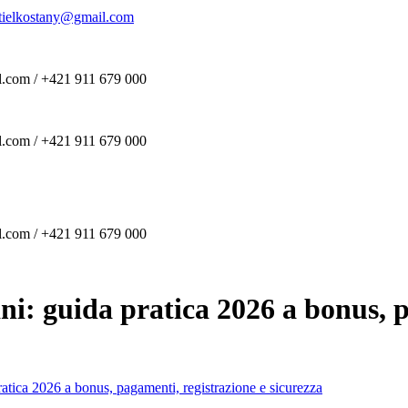
stielkostany@gmail.com
il.com / +421 911 679 000
il.com / +421 911 679 000
il.com / +421 911 679 000
i: guida pratica 2026 a bonus, p
tica 2026 a bonus, pagamenti, registrazione e sicurezza