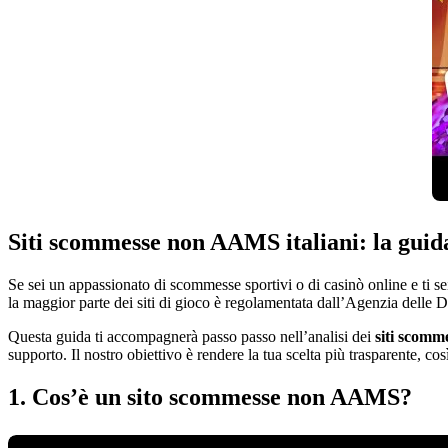
Siti scommesse non AAMS italiani: la guida
Se sei un appassionato di scommesse sportivi o di casinò online e ti sei
la maggior parte dei siti di gioco è regolamentata dall’Agenzia delle 
Questa guida ti accompagnerà passo passo nell’analisi dei
siti scomm
supporto. Il nostro obiettivo è rendere la tua scelta più trasparente, 
1. Cos’è un sito scommesse non AAMS?