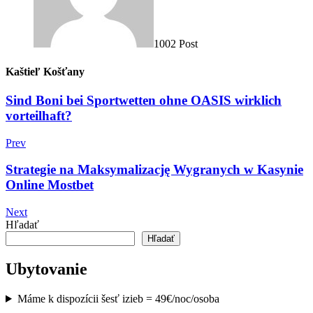
1002 Post
Kaštieľ Košťany
Sind Boni bei Sportwetten ohne OASIS wirklich
vorteilhaft?
Prev
Strategie na Maksymalizację Wygranych w Kasynie
Online Mostbet
Next
Hľadať
Hľadať
Ubytovanie
Máme k dispozícii šesť izieb = 49€/noc/osoba