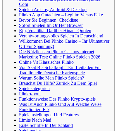
Com
Spielen Auf Ios, Android & Desktop
Plinko App Gutachten – Legitim Versus Fake
Bevor Sie Beginnen: Checkliste
Sofort Spielen Im Or Her Browser
Rtp, Volatilität Darüber Hinaus Quoten
Verantwortungsvolles Spielen In Deutschland
Willkommen Bei Plinko Casino – Ihr Ultimativer
Ort Für Spannung!
Die Nützlichsten Plinko Casinos Internet
Marketing Test: Online Plinko Spielen 2026
Online Vs Klassisches Plinko
Von Skat Bis Schafkopf – Ein Leitfaden Für
Traditionelle Deutsche Kartenspiele
Warum Sollte Man Plinko Spielen?
Brauchst Du Hilfe? Zurück Zu Dem Spiel
Spielekategorien
Plinko-boni
Funktionsweise Des Plinko Krypto-spiels
Was Ist Auch Plinko Und Auf Welche Weise
Funktioniert Es?
Spiel­einstellungen Und Features
Limits Nach Maß
Erste Schritte In Deutschland
Spielregeln: