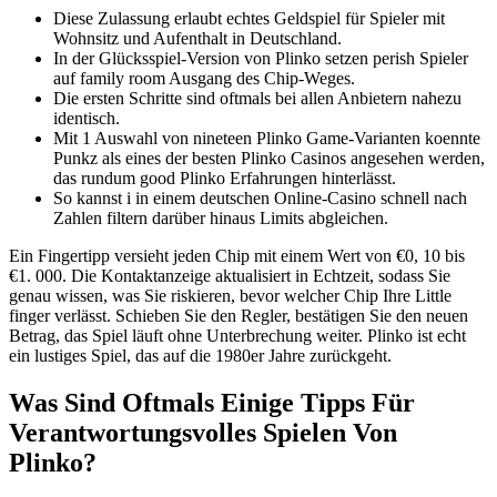
Diese Zulassung erlaubt echtes Geldspiel für Spieler mit
Wohnsitz und Aufenthalt in Deutschland.
In der Glücksspiel-Version von Plinko setzen perish Spieler
auf family room Ausgang des Chip-Weges.
Die ersten Schritte sind oftmals bei allen Anbietern nahezu
identisch.
Mit 1 Auswahl von nineteen Plinko Game-Varianten koennte
Punkz als eines der besten Plinko Casinos angesehen werden,
das rundum good Plinko Erfahrungen hinterlässt.
So kannst i in einem deutschen Online-Casino schnell nach
Zahlen filtern darüber hinaus Limits abgleichen.
Ein Fingertipp versieht jeden Chip mit einem Wert von €0, 10 bis
€1. 000. Die Kontaktanzeige aktualisiert in Echtzeit, sodass Sie
genau wissen, was Sie riskieren, bevor welcher Chip Ihre Little
finger verlässt. Schieben Sie den Regler, bestätigen Sie den neuen
Betrag, das Spiel läuft ohne Unterbrechung weiter. Plinko ist echt
ein lustiges Spiel, das auf die 1980er Jahre zurückgeht.
Was Sind Oftmals Einige Tipps Für
Verantwortungsvolles Spielen Von
Plinko?