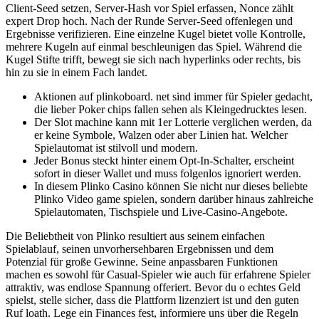
Client-Seed setzen, Server-Hash vor Spiel erfassen, Nonce zählt
expert Drop hoch. Nach der Runde Server-Seed offenlegen und
Ergebnisse verifizieren. Eine einzelne Kugel bietet volle Kontrolle,
mehrere Kugeln auf einmal beschleunigen das Spiel. Während die
Kugel Stifte trifft, bewegt sie sich nach hyperlinks oder rechts, bis
hin zu sie in einem Fach landet.
Aktionen auf plinkoboard. net sind immer für Spieler gedacht,
die lieber Poker chips fallen sehen als Kleingedrucktes lesen.
Der Slot machine kann mit 1er Lotterie verglichen werden, da
er keine Symbole, Walzen oder aber Linien hat. Welcher
Spielautomat ist stilvoll und modern.
Jeder Bonus steckt hinter einem Opt-In-Schalter, erscheint
sofort in dieser Wallet und muss folgenlos ignoriert werden.
In diesem Plinko Casino können Sie nicht nur dieses beliebte
Plinko Video game spielen, sondern darüber hinaus zahlreiche
Spielautomaten, Tischspiele und Live-Casino-Angebote.
Die Beliebtheit von Plinko resultiert aus seinem einfachen
Spielablauf, seinen unvorhersehbaren Ergebnissen und dem
Potenzial für große Gewinne. Seine anpassbaren Funktionen
machen es sowohl für Casual-Spieler wie auch für erfahrene Spieler
attraktiv, was endlose Spannung offeriert. Bevor du o echtes Geld
spielst, stelle sicher, dass die Plattform lizenziert ist und den guten
Ruf loath. Lege ein Finances fest, informiere uns über die Regeln