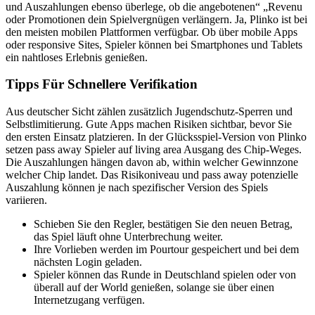
und Auszahlungen ebenso überlege, ob die angebotenen“ „Revenu
oder Promotionen dein Spielvergnügen verlängern. Ja, Plinko ist bei
den meisten mobilen Plattformen verfügbar. Ob über mobile Apps
oder responsive Sites, Spieler können bei Smartphones und Tablets
ein nahtloses Erlebnis genießen.
Tipps Für Schnellere Verifikation
Aus deutscher Sicht zählen zusätzlich Jugendschutz-Sperren und
Selbstlimitierung. Gute Apps machen Risiken sichtbar, bevor Sie
den ersten Einsatz platzieren. In der Glücksspiel-Version von Plinko
setzen pass away Spieler auf living area Ausgang des Chip-Weges.
Die Auszahlungen hängen davon ab, within welcher Gewinnzone
welcher Chip landet. Das Risikoniveau und pass away potenzielle
Auszahlung können je nach spezifischer Version des Spiels
variieren.
Schieben Sie den Regler, bestätigen Sie den neuen Betrag,
das Spiel läuft ohne Unterbrechung weiter.
Ihre Vorlieben werden im Pourtour gespeichert und bei dem
nächsten Login geladen.
Spieler können das Runde in Deutschland spielen oder von
überall auf der World genießen, solange sie über einen
Internetzugang verfügen.