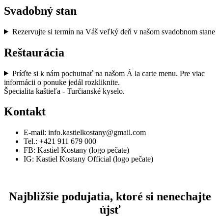
Svadobný stan
Rezervujte si termín na Váš veľký deň v našom svadobnom stane
Reštaurácia
Príďte si k nám pochutnať na našom Á la carte menu. Pre viac
informácii o ponuke jedál rozkliknite.
Špecialita kaštieľa - Turčianské kyselo.
Kontakt
E-mail: info.kastielkostany@gmail.com
Tel.: +421 911 679 000
FB: Kastiel Kostany (logo pečate)
IG: Kastiel Kostany Official (logo pečate)
Najbližšie podujatia, ktoré si nenechajte
újsť