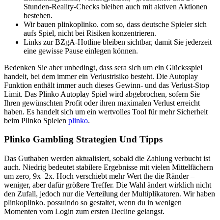
Stunden-Reality-Checks bleiben auch mit aktiven Aktionen
bestehen.
Wir bauen plinkoplinko. com so, dass deutsche Spieler sich
aufs Spiel, nicht bei Risiken konzentrieren.
Links zur BZgA-Hotline bleiben sichtbar, damit Sie jederzeit
eine gewisse Pause einlegen können.
Bedenken Sie aber unbedingt, dass sera sich um ein Glücksspiel
handelt, bei dem immer ein Verlustrisiko besteht. Die Autoplay
Funktion enthält immer auch dieses Gewinn- und das Verlust-Stop
Limit. Das Plinko Autoplay Spiel wird abgebrochen, sofern Sie
Ihren gewünschten Profit oder ihren maximalen Verlust erreicht
haben. Es handelt sich um ein wertvolles Tool für mehr Sicherheit
beim Plinko Spielen
plinko
.
Plinko Gambling Strategien Und Tipps
Das Guthaben werden aktualisiert, sobald die Zahlung verbucht ist
auch. Niedrig bedeutet stabilere Ergebnisse mit vielen Mittelfächern
um zero, 9x–2x. Hoch verschiebt mehr Wert the die Ränder –
weniger, aber dafür größere Treffer. Die Wahl ändert wirklich nicht
den Zufall, jedoch nur die Verteilung der Multiplikatoren. Wir haben
plinkoplinko. possuindo so gestaltet, wenn du in wenigen
Momenten vom Login zum ersten Decline gelangst.