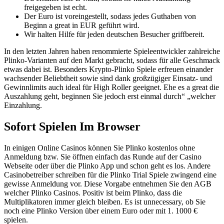
freigegeben ist echt.
Der Euro ist voreingestellt, sodass jedes Guthaben von
Beginn a great in EUR geführt wird.
Wir halten Hilfe für jeden deutschen Besucher griffbereit.
In den letzten Jahren haben renommierte Spieleentwickler zahlreiche
Plinko-Varianten auf den Markt gebracht, sodass für alle Geschmack
etwas dabei ist. Besonders Krypto-Plinko Spiele erfreuen einander
wachsender Beliebtheit sowie sind dank großzügiger Einsatz- und
Gewinnlimits auch ideal für High Roller geeignet. Ehe es a great die
Auszahlung geht, beginnen Sie jedoch erst einmal durch“ „welcher
Einzahlung.
Sofort Spielen Im Browser
In einigen Online Casinos können Sie Plinko kostenlos ohne
Anmeldung bzw. Sie öffnen einfach das Runde auf der Casino
Webseite oder über die Plinko App und schon geht es los. Andere
Casinobetreiber schreiben für die Plinko Trial Spiele zwingend eine
gewisse Anmeldung vor. Diese Vorgabe entnehmen Sie den AGB
welcher Plinko Casinos. Positiv ist beim Plinko, dass die
Multiplikatoren immer gleich bleiben. Es ist unnecessary, ob Sie
noch eine Plinko Version über einem Euro oder mit 1. 1000 €
spielen.