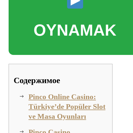
OYNAMAK
Содержимое
Pinco Online Casino:
Türkiye’de Popüler Slot
ve Masa Oyunları
Pinco Casino