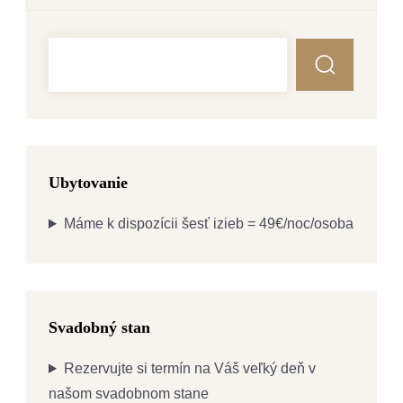
Ubytovanie
Máme k dispozícii šesť izieb = 49€/noc/osoba
Svadobný stan
Rezervujte si termín na Váš veľký deň v
našom svadobnom stane