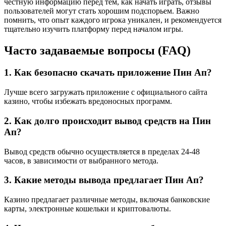
честную информацию перед тем, как начать играть, отзывы
пользователей могут стать хорошим подспорьем. Важно
помнить, что опыт каждого игрока уникален, и рекомендуется
тщательно изучить платформу перед началом игры.
Часто задаваемые вопросы (FAQ)
1. Как безопасно скачать приложение Пин Ап?
Лучше всего загружать приложение с официального сайта
казино, чтобы избежать вредоносных программ.
2. Как долго происходит вывод средств на Пин
Ап?
Вывод средств обычно осуществляется в пределах 24-48
часов, в зависимости от выбранного метода.
3. Какие методы вывода предлагает Пин Ап?
Казино предлагает различные методы, включая банковские
карты, электронные кошельки и криптовалюты.