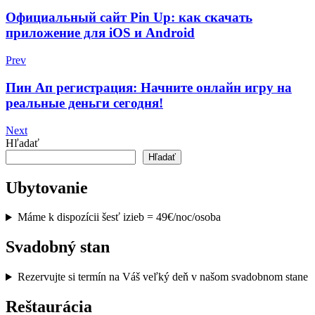
Официальный сайт Pin Up: как скачать
приложение для iOS и Android
Prev
Пин Ап регистрация: Начните онлайн игру на
реальные деньги сегодня!
Next
Hľadať
Hľadať
Ubytovanie
Máme k dispozícii šesť izieb = 49€/noc/osoba
Svadobný stan
Rezervujte si termín na Váš veľký deň v našom svadobnom stane
Reštaurácia