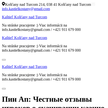
Skip
Košťany nad Turcom 214, 038 41 Košťany nad Turcom
to
info.kastielkostany@gmail.com
content
(Press
Kaštieľ Košťany nad Turcom
Enter)
Na stránke pracujeme :) Viac informácii na
info.kastielkostany@gmail.com / +421 911 679 000
Kaštieľ Košťany nad Turcom
Na stránke pracujeme :) Viac informácii na
info.kastielkostany@gmail.com / +421 911 679 000
Kaštieľ Košťany nad Turcom
Na stránke pracujeme :) Viac informácii na
info.kastielkostany@gmail.com / +421 911 679 000
Пин Ап: Честные отзывы