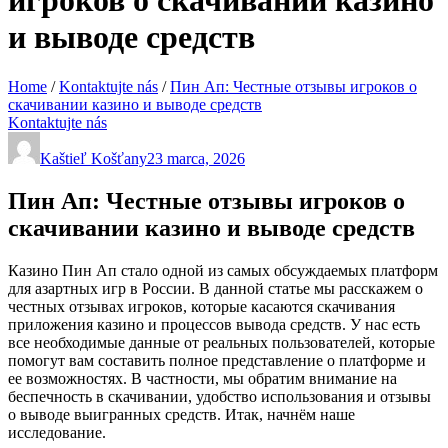
игроков о скачивании казино
и выводе средств
Home
/
Kontaktujte nás
/
Пин Ап: Честные отзывы игроков о
скачивании казино и выводе средств
Kontaktujte nás
Kaštieľ Košťany
23 marca, 2026
Пин Ап: Честные отзывы игроков о
скачивании казино и выводе средств
Казино Пин Ап стало одной из самых обсуждаемых платформ
для азартных игр в России. В данной статье мы расскажем о
честных отзывах игроков, которые касаются скачивания
приложения казино и процессов вывода средств. У нас есть
все необходимые данные от реальных пользователей, которые
помогут вам составить полное представление о платформе и
ее возможностях. В частности, мы обратим внимание на
беспечность в скачивании, удобство использования и отзывы
о выводе выигранных средств. Итак, начнём наше
исследование.