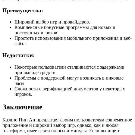
Преимущества:
Широкий выбор игр и провайдеров.
Комплексные бонусные программы для новых и
постоянных игроков.
Простота использования мобильного приложения и веб-
сайта.
Недостатки:
Некоторые пользователи сталкиваются с задержками
при выводе средств.
Проблемы с поддержкой могут возникать в пиковые
часы.
Сложности с верификацией документов у некоторых
игроков.
Заключение
Казино Пин Ап предлагает своим пользователям современное
приложение и широкий выбор игр, однако, как и любая
платформа, имеет свои плюсы и минусы. Если вы ищете