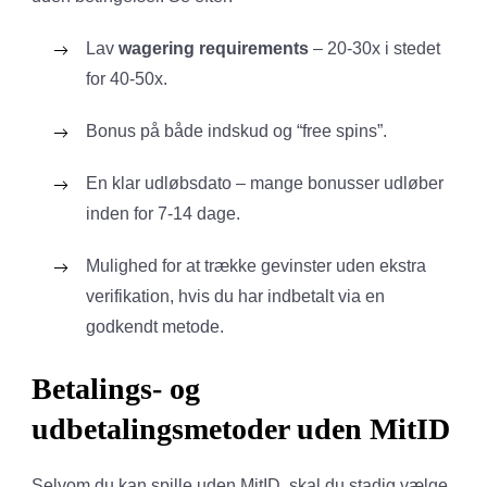
Lav
wagering requirements
– 20‑30x i stedet
for 40‑50x.
Bonus på både indskud og “free spins”.
En klar udløbsdato – mange bonusser udløber
inden for 7‑14 dage.
Mulighed for at trække gevinster uden ekstra
verifikation, hvis du har indbetalt via en
godkendt metode.
Betalings‑ og
udbetalingsmetoder uden MitID
Selvom du kan spille uden MitID, skal du stadig vælge