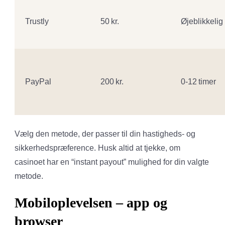
Trustly
50 kr.
Øjeblikkelig
PayPal
200 kr.
0‑12 timer
Vælg den metode, der passer til din hastigheds‑ og
sikkerhedspræference. Husk altid at tjekke, om
casinoet har en “instant payout” mulighed for din valgte
metode.
Mobiloplevelsen – app og
browser