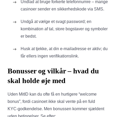
Undlad at bruge forkerte telefonnumre – mange
casinoer sender en sikkerhedskode via SMS.
Undgå at vælge et svagt password; en
kombination af tal, store bogstaver og symboler
er bedst.
Husk at tjekke, at din e‑mailadresse er aktiv; du
får ellers ingen verifikationslink.
Bonusser og vilkår – hvad du
skal holde øje med
Uden MitID kan du ofte få en hurtigere “welcome
bonus”, fordi casinoet ikke skal vente på en fuld
KYC‑godkendelse. Men bonussen kommer sjældent
uden betingelser. Se efter: