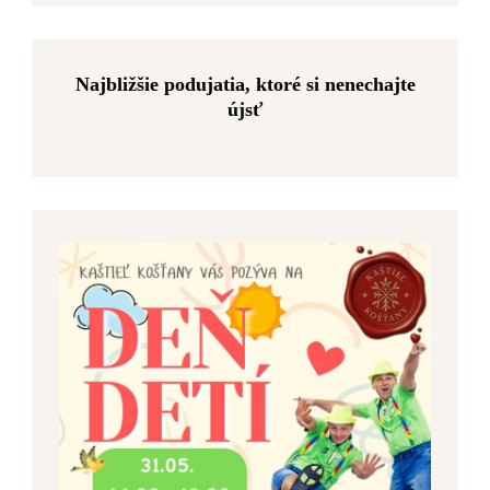
Najbližšie podujatia, ktoré si nenechajte
újsť