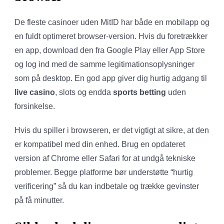
De fleste casinoer uden MitID har både en mobilapp og
en fuldt optimeret browser‑version. Hvis du foretrækker
en app, download den fra Google Play eller App Store
og log ind med de samme legitimationsoplysninger
som på desktop. En god app giver dig hurtig adgang til
live casino
, slots og endda
sports betting
uden
forsinkelse.
Hvis du spiller i browseren, er det vigtigt at sikre, at den
er kompatibel med din enhed. Brug en opdateret
version af Chrome eller Safari for at undgå tekniske
problemer. Begge platforme bør understøtte “hurtig
verificering” så du kan indbetale og trække gevinster
på få minutter.