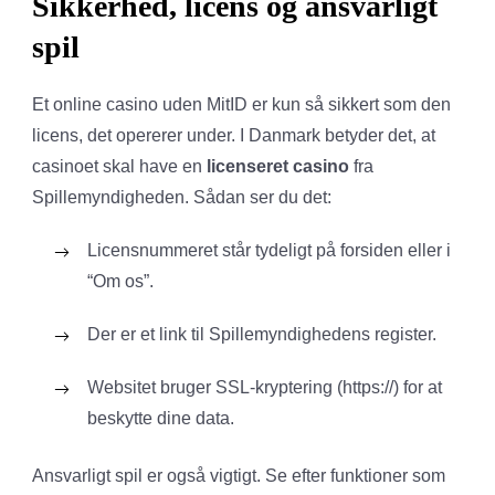
Sikkerhed, licens og ansvarligt
spil
Et online casino uden MitID er kun så sikkert som den
licens, det opererer under. I Danmark betyder det, at
casinoet skal have en
licenseret casino
fra
Spillemyndigheden. Sådan ser du det:
Licensnummeret står tydeligt på forsiden eller i
“Om os”.
Der er et link til Spillemyndighedens register.
Websitet bruger SSL‑kryptering (https://) for at
beskytte dine data.
Ansvarligt spil er også vigtigt. Se efter funktioner som