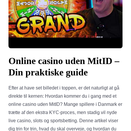
Online casino uden MitID –
Din praktiske guide
Efter at have set billedet i toppen, er det naturligt at gå
direkte til kernen: Hvordan kommer du i gang med et
online casino uden MitID? Mange spillere i Danmark er
trætte af den ekstra KYC‑proces, men stadig vil nyde
live casino, slots og sportsbetting. Denne artikel viser
dig trin for trin, hvad du skal overveje, og hvordan du