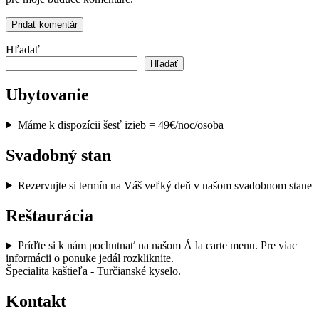
Hľadať
Hľadať
Ubytovanie
Máme k dispozícii šesť izieb = 49€/noc/osoba
Svadobný stan
Rezervujte si termín na Váš veľký deň v našom svadobnom stane
Reštaurácia
Príďte si k nám pochutnať na našom Á la carte menu. Pre viac
informácii o ponuke jedál rozkliknite.
Špecialita kaštieľa - Turčianské kyselo.
Kontakt