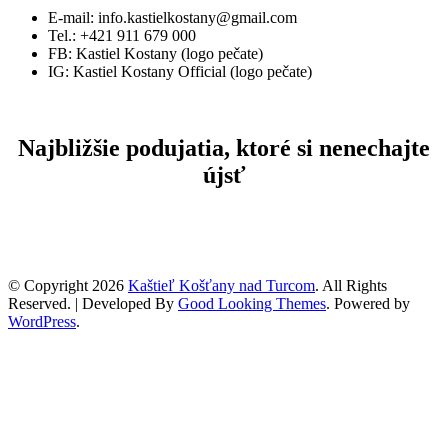
E-mail: info.kastielkostany@gmail.com
Tel.: +421 911 679 000
FB: Kastiel Kostany (logo pečate)
IG: Kastiel Kostany Official (logo pečate)
Najbližšie podujatia, ktoré si nenechajte
újsť
© Copyright 2026
Kaštieľ Košťany nad Turcom
. All Rights
Reserved.
| Developed By
Good Looking Themes
.
Powered by
WordPress
.