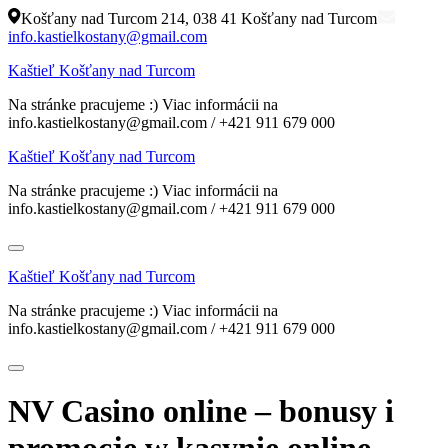
Skip
Košťany nad Turcom 214, 038 41 Košťany nad Turcom
to
info.kastielkostany@gmail.com
content
(Press
Kaštieľ Košťany nad Turcom
Enter)
Na stránke pracujeme :) Viac informácii na
info.kastielkostany@gmail.com / +421 911 679 000
Kaštieľ Košťany nad Turcom
Na stránke pracujeme :) Viac informácii na
info.kastielkostany@gmail.com / +421 911 679 000
Kaštieľ Košťany nad Turcom
Na stránke pracujeme :) Viac informácii na
info.kastielkostany@gmail.com / +421 911 679 000
NV Casino online – bonusy i