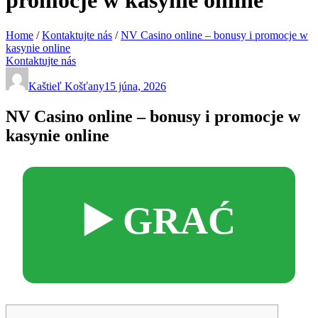
promocje w kasynie online
Home
/
Kontaktujte nás
/
NV Casino online – bonusy i promocje w
kasynie online
Kontaktujte nás
Kaštieľ Košťany
15 júna, 2026
NV Casino online – bonusy i promocje w
kasynie online
▶️ GRAĆ