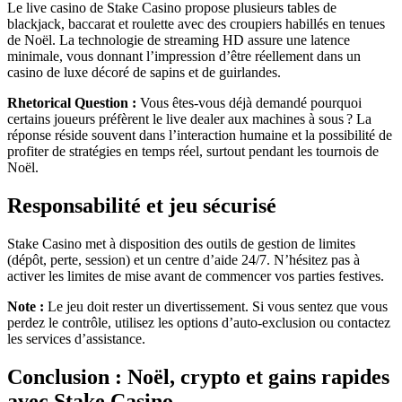
Le live casino de Stake Casino propose plusieurs tables de
blackjack, baccarat et roulette avec des croupiers habillés en tenues
de Noël. La technologie de streaming HD assure une latence
minimale, vous donnant l’impression d’être réellement dans un
casino de luxe décoré de sapins et de guirlandes.
Rhetorical Question :
Vous êtes-vous déjà demandé pourquoi
certains joueurs préfèrent le live dealer aux machines à sous ? La
réponse réside souvent dans l’interaction humaine et la possibilité de
profiter de stratégies en temps réel, surtout pendant les tournois de
Noël.
Responsabilité et jeu sécurisé
Stake Casino met à disposition des outils de gestion de limites
(dépôt, perte, session) et un centre d’aide 24/7. N’hésitez pas à
activer les limites de mise avant de commencer vos parties festives.
Note :
Le jeu doit rester un divertissement. Si vous sentez que vous
perdez le contrôle, utilisez les options d’auto‑exclusion ou contactez
les services d’assistance.
Conclusion : Noël, crypto et gains rapides
avec Stake Casino