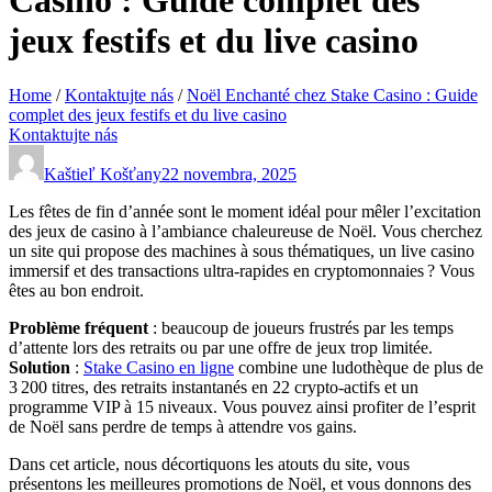
Casino : Guide complet des
jeux festifs et du live casino
Home
/
Kontaktujte nás
/
Noël Enchanté chez Stake Casino : Guide
complet des jeux festifs et du live casino
Kontaktujte nás
Kaštieľ Košťany
22 novembra, 2025
Les fêtes de fin d’année sont le moment idéal pour mêler l’excitation
des jeux de casino à l’ambiance chaleureuse de Noël. Vous cherchez
un site qui propose des machines à sous thématiques, un live casino
immersif et des transactions ultra‑rapides en cryptomonnaies ? Vous
êtes au bon endroit.
Problème fréquent
: beaucoup de joueurs frustrés par les temps
d’attente lors des retraits ou par une offre de jeux trop limitée.
Solution
:
Stake Casino en ligne
combine une ludothèque de plus de
3 200 titres, des retraits instantanés en 22 crypto‑actifs et un
programme VIP à 15 niveaux. Vous pouvez ainsi profiter de l’esprit
de Noël sans perdre de temps à attendre vos gains.
Dans cet article, nous décortiquons les atouts du site, vous
présentons les meilleures promotions de Noël, et vous donnons des