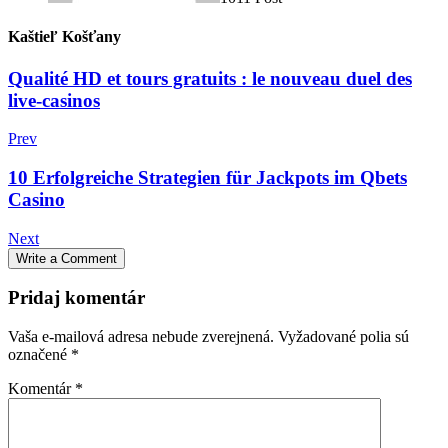
Kaštieľ Košťany
Qualité HD et tours gratuits : le nouveau duel des
live‑casinos
Prev
10 Erfolgreiche Strategien für Jackpots im Qbets
Casino
Next
Write a Comment
Pridaj komentár
Vaša e-mailová adresa nebude zverejnená.
Vyžadované polia sú
označené
*
Komentár
*