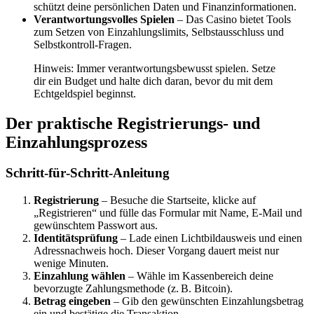
schützt deine persönlichen Daten und Finanzinformationen.
Verantwortungsvolles Spielen
– Das Casino bietet Tools
zum Setzen von Einzahlungslimits, Selbstausschluss und
Selbstkontroll‑Fragen.
Hinweis: Immer verantwortungsbewusst spielen. Setze
dir ein Budget und halte dich daran, bevor du mit dem
Echtgeldspiel beginnst.
Der praktische Registrierungs‑ und
Einzahlungsprozess
Schritt‑für‑Schritt‑Anleitung
Registrierung
– Besuche die Startseite, klicke auf
„Registrieren“ und fülle das Formular mit Name, E‑Mail und
gewünschtem Passwort aus.
Identitätsprüfung
– Lade einen Lichtbildausweis und einen
Adressnachweis hoch. Dieser Vorgang dauert meist nur
wenige Minuten.
Einzahlung wählen
– Wähle im Kassenbereich deine
bevorzugte Zahlungsmethode (z. B. Bitcoin).
Betrag eingeben
– Gib den gewünschten Einzahlungsbetrag
ein und bestätige die Transaktion.