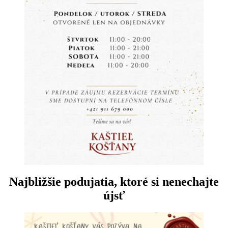
Najbližšie podujatia, ktoré si nenechajte
újsť