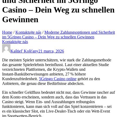
und Sicherheit im 5Gringo
Casino – Dein Weg zu schnellen
Gewinnen
Home
/
Kontaktujte nás
/
Moderne Zahlungsoptionen und Sicherheit
im 5Gringo Casino – Dein Weg zu schnellen Gewinnen
Kontaktujte nás
Kaštieľ Košťany
21 marca, 2026
Die meisten Spieler unterschätzen, wie stark die Zahlungsmethode
das gesamte Spielerlebnis beeinflusst. Laut einer aktuellen Studie
verzeichneten Plattformen, die Krypto‑Wallets und
Instant‑Banküberweisungen anbieten, 27 % höhere
Kundenzufriedenheit.
5Gringo Casino online
gehört zu den
Anbietern, die genau diese Bedürfnisse abdecken.
Ein schneller Geldfluss bedeutet nicht nur, dass Gewinne rascher auf
dem Konto erscheinen, sondern auch, dass das Vertrauen in das
Casino steigt. Wenn Ein- und Auszahlungen reibungslos
funktionieren, kann man sich voll auf das Spiel konzentrieren – sei
es ein klassischer Slot, ein Live‑Dealer‑Tisch oder ein Wett‑Event
im Sportwetten‑Bereich.