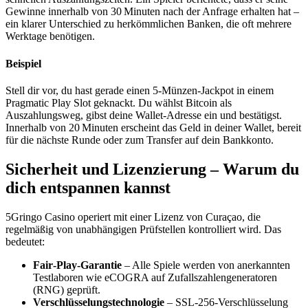
Gewinne innerhalb von 30 Minuten nach der Anfrage erhalten hat –
ein klarer Unterschied zu herkömmlichen Banken, die oft mehrere
Werktage benötigen.
Beispiel
Stell dir vor, du hast gerade einen 5‑Münzen‑Jackpot in einem
Pragmatic Play Slot geknackt. Du wählst Bitcoin als
Auszahlungsweg, gibst deine Wallet‑Adresse ein und bestätigst.
Innerhalb von 20 Minuten erscheint das Geld in deiner Wallet, bereit
für die nächste Runde oder zum Transfer auf dein Bankkonto.
Sicherheit und Lizenzierung – Warum du
dich entspannen kannst
5Gringo Casino operiert mit einer Lizenz von Curaçao, die
regelmäßig von unabhängigen Prüfstellen kontrolliert wird. Das
bedeutet:
Fair‑Play‑Garantie
– Alle Spiele werden von anerkannten
Testlaboren wie eCOGRA auf Zufallszahlengeneratoren
(RNG) geprüft.
Verschlüsselungstechnologie
– SSL‑256‑Verschlüsselung