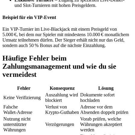
und Slot‑Turnieren mit hohen Preisgeldern.
Beispiel für ein VIP‑Event
Ein VIP‑Turnier im Live‑Blackjack mit einem Preisgeld von
5.000 €, bei dem nur Spieler mit mindestens 10.000 € monatlichem
Umsatz teilnehmen dürfen. Der Sieger erhält nicht nur das Geld,
sondern auch 50 % Bonus auf die nächste Einzahlung.
Häufige Fehler beim
Zahlungsmanagement und wie du sie
vermeidest
Fehler
Konsequenz
Lösung
Auszahlung wird
Dokumente sofort
Keine Verifizierung
blockiert
hochladen
Falsche
Verlust von
Adresse vor dem
Wallet‑Adresse
Krypto‑Guthaben
Absenden doppelt prüfen
Nutzung nicht
Vorab prüfen, welche
unterstützter
Verzögerungen
Währungen akzeptiert
Währungen
werden