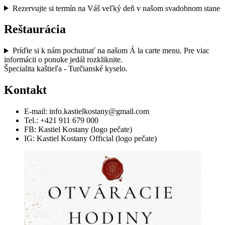
Rezervujte si termín na Váš veľký deň v našom svadobnom stane
Reštaurácia
Príďte si k nám pochutnať na našom Á la carte menu. Pre viac
informácii o ponuke jedál rozkliknite.
Špecialita kaštieľa - Turčianské kyselo.
Kontakt
E-mail: info.kastielkostany@gmail.com
Tel.: +421 911 679 000
FB: Kastiel Kostany (logo pečate)
IG: Kastiel Kostany Official (logo pečate)