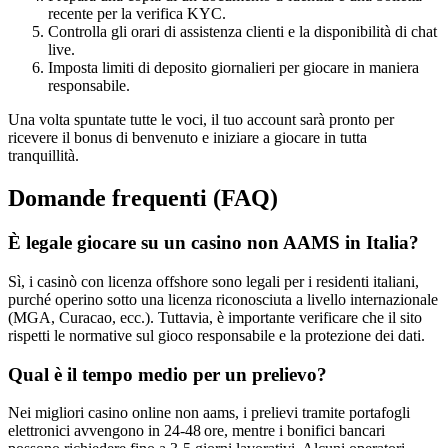
recente per la verifica KYC.
Controlla gli orari di assistenza clienti e la disponibilità di chat
live.
Imposta limiti di deposito giornalieri per giocare in maniera
responsabile.
Una volta spuntate tutte le voci, il tuo account sarà pronto per
ricevere il bonus di benvenuto e iniziare a giocare in tutta
tranquillità.
Domande frequenti (FAQ)
È legale giocare su un casino non AAMS in Italia?
Sì, i casinò con licenza offshore sono legali per i residenti italiani,
purché operino sotto una licenza riconosciuta a livello internazionale
(MGA, Curacao, ecc.). Tuttavia, è importante verificare che il sito
rispetti le normative sul gioco responsabile e la protezione dei dati.
Qual è il tempo medio per un prelievo?
Nei migliori casino online non aams, i prelievi tramite portafogli
elettronici avvengono in 24‑48 ore, mentre i bonifici bancari