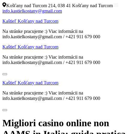
Skip
Košťany nad Turcom 214, 038 41 Košťany nad Turcom
to
info.kastielkostany@gmail.com
content
(Press
Kaštieľ Košťany nad Turcom
Enter)
Na stránke pracujeme :) Viac informácii na
info.kastielkostany@gmail.com / +421 911 679 000
Kaštieľ Košťany nad Turcom
Na stránke pracujeme :) Viac informácii na
info.kastielkostany@gmail.com / +421 911 679 000
Kaštieľ Košťany nad Turcom
Na stránke pracujeme :) Viac informácii na
info.kastielkostany@gmail.com / +421 911 679 000
Migliori casino online non