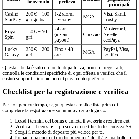
benvenuto
prelievo
principali
Casinò
200 € + 100
1‑2 giorni
Visa, Skrill,
MGA
StarPlay
giri gratis
lavorativi
Trustly
24 ore
Mastercard,
Royal
150 € + 50
(instant
Curacao
Neteller,
Spin
giri
payout)
ecoPayz
Lucky
250 € + 200
Fino a 48
PayPal, Visa,
MGA
Galaxy
giri
ore
bonifico
Questa tabella è solo un punto di partenza; prima di registrarti,
controlla le condizioni specifiche di ogni offerta e verifica che il
casinò supporti il tuo metodo di pagamento preferito.
Checklist per la registrazione e verifica
Per non perdere tempo, segui questa semplice lista prima di
completare la registrazione su un nuovo sito di gioco:
Leggi i termini del bonus e annota il wagering requirement.
Verifica la licenza e la presenza di certificati di sicurezza SSL.
Scegli il metodo di deposito più veloce per te.
Prepara una copia di un documento d’identità e una bolletta