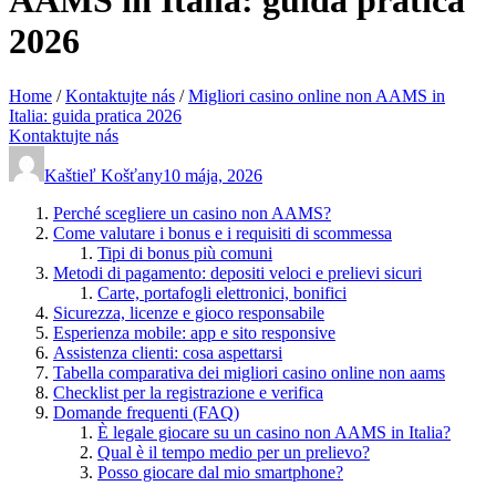
AAMS in Italia: guida pratica
2026
Home
/
Kontaktujte nás
/
Migliori casino online non AAMS in
Italia: guida pratica 2026
Kontaktujte nás
Kaštieľ Košťany
10 mája, 2026
Perché scegliere un casino non AAMS?
Come valutare i bonus e i requisiti di scommessa
Tipi di bonus più comuni
Metodi di pagamento: depositi veloci e prelievi sicuri
Carte, portafogli elettronici, bonifici
Sicurezza, licenze e gioco responsabile
Esperienza mobile: app e sito responsive
Assistenza clienti: cosa aspettarsi
Tabella comparativa dei migliori casino online non aams
Checklist per la registrazione e verifica
Domande frequenti (FAQ)
È legale giocare su un casino non AAMS in Italia?
Qual è il tempo medio per un prelievo?
Posso giocare dal mio smartphone?