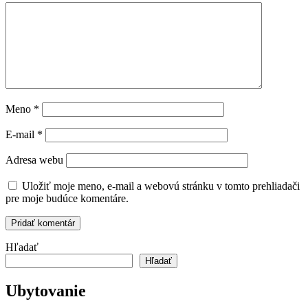
Meno
*
E-mail
*
Adresa webu
Uložiť moje meno, e-mail a webovú stránku v tomto prehliadači
pre moje budúce komentáre.
Hľadať
Hľadať
Ubytovanie