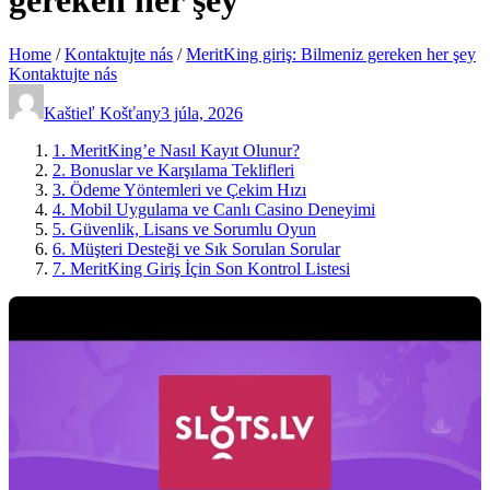
gereken her şey
Home
/
Kontaktujte nás
/
MeritKing giriş: Bilmeniz gereken her şey
Kontaktujte nás
Kaštieľ Košťany
3 júla, 2026
1. MeritKing’e Nasıl Kayıt Olunur?
2. Bonuslar ve Karşılama Teklifleri
3. Ödeme Yöntemleri ve Çekim Hızı
4. Mobil Uygulama ve Canlı Casino Deneyimi
5. Güvenlik, Lisans ve Sorumlu Oyun
6. Müşteri Desteği ve Sık Sorulan Sorular
7. MeritKing Giriş İçin Son Kontrol Listesi