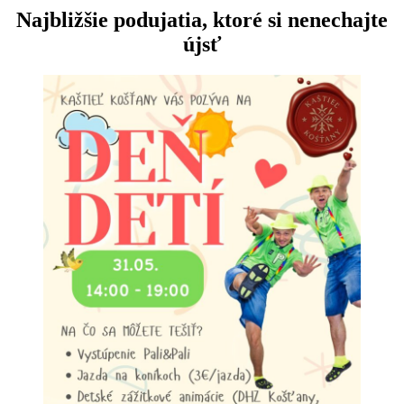
Najbližšie podujatia, ktoré si nenechajte
újsť