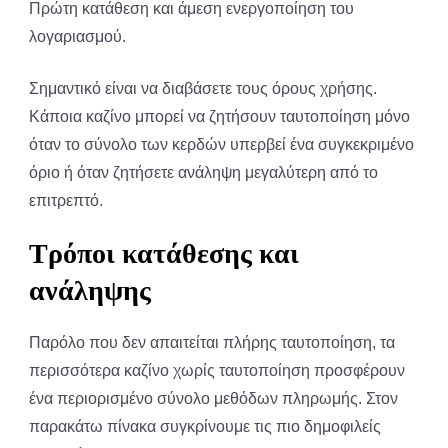
Πρώτη κατάθεση και άμεση ενεργοποίηση του
λογαριασμού.
Σημαντικό είναι να διαβάσετε τους όρους χρήσης.
Κάποια καζίνο μπορεί να ζητήσουν ταυτοποίηση μόνο
όταν το σύνολο των κερδών υπερβεί ένα συγκεκριμένο
όριο ή όταν ζητήσετε ανάληψη μεγαλύτερη από το
επιτρεπτό.
Τρόποι κατάθεσης και
ανάληψης
Παρόλο που δεν απαιτείται πλήρης ταυτοποίηση, τα
περισσότερα καζίνο χωρίς ταυτοποίηση προσφέρουν
ένα περιορισμένο σύνολο μεθόδων πληρωμής. Στον
παρακάτω πίνακα συγκρίνουμε τις πιο δημοφιλείς