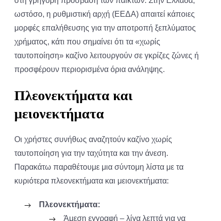
στη γρήγορη πρόσβαση των παικτών. Στην Ελλάδα,
ωστόσο, η ρυθμιστική αρχή (ΕΕΔΑ) απαιτεί κάποιες
μορφές επαλήθευσης για την αποτροπή ξεπλύματος
χρήματος, κάτι που σημαίνει ότι τα «χωρίς
ταυτοποίηση» καζίνο λειτουργούν σε γκρίζες ζώνες ή
προσφέρουν περιορισμένα όρια ανάληψης.
Πλεονεκτήματα και
μειονεκτήματα
Οι χρήστες συνήθως αναζητούν καζίνο χωρίς
ταυτοποίηση για την ταχύτητα και την άνεση.
Παρακάτω παραθέτουμε μια σύντομη λίστα με τα
κυριότερα πλεονεκτήματα και μειονεκτήματα:
Πλεονεκτήματα:
Άμεση εγγραφή – λίγα λεπτά για να