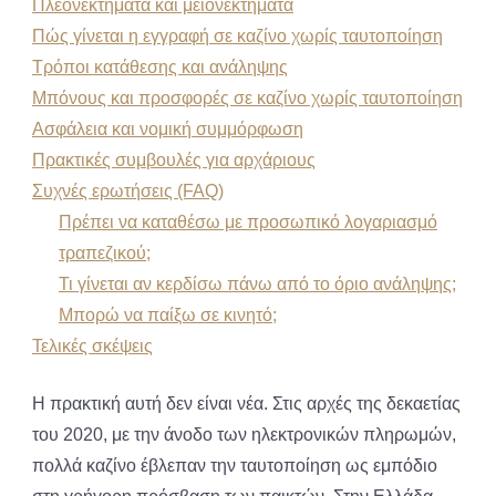
Πλεονεκτήματα και μειονεκτήματα
Πώς γίνεται η εγγραφή σε καζίνο χωρίς ταυτοποίηση
Τρόποι κατάθεσης και ανάληψης
Μπόνους και προσφορές σε καζίνο χωρίς ταυτοποίηση
Ασφάλεια και νομική συμμόρφωση
Πρακτικές συμβουλές για αρχάριους
Συχνές ερωτήσεις (FAQ)
Πρέπει να καταθέσω με προσωπικό λογαριασμό
τραπεζικού;
Τι γίνεται αν κερδίσω πάνω από το όριο ανάληψης;
Μπορώ να παίξω σε κινητό;
Τελικές σκέψεις
Η πρακτική αυτή δεν είναι νέα. Στις αρχές της δεκαετίας
του 2020, με την άνοδο των ηλεκτρονικών πληρωμών,
πολλά καζίνο έβλεπαν την ταυτοποίηση ως εμπόδιο