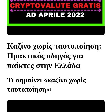
Καζίνο χωρίς ταυτοποίηση:
Πρακτικός οδηγός για
παίκτες στην Ελλάδα
Τι σημαίνει «καζίνο χωρίς
ταυτοποίηση»;