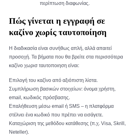
περίπτωση διαφωνίας.
Πώς γίνεται η εγγραφή σε
καζίνο χωρίς ταυτοποίηση
Η διαδικασία είναι συνήθως απλή, αλλά απαιτεί
προσοχή. Τα βήματα που θα βρείτε στα περισσότερα
καζίνο χωρισ ταυτοποιηση είναι:
Επιλογή του καζίνο από αξιόπιστη λίστα.
Συμπλήρωση βασικών στοιχείων: όνομα χρήστη,
email, κωδικός πρόσβασης.
Επαλήθευση μέσω email ή SMS – η πλατφόρμα
στέλνει ένα κωδικό που πρέπει να εισάγετε.
Καταχώριση της μεθόδου κατάθεσης (π.χ. Visa, Skrill,
Neteller).