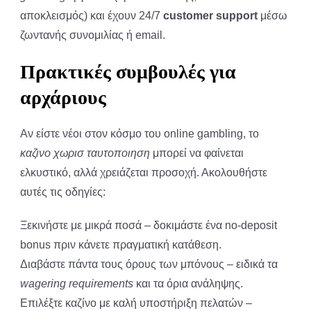
αποκλεισμός) και έχουν 24/7
customer support
μέσω
ζωντανής συνομιλίας ή email.
Πρακτικές συμβουλές για
αρχάριους
Αν είστε νέοι στον κόσμο του online gambling, το
καζινο χωρισ ταυτοποιηση
μπορεί να φαίνεται
ελκυστικό, αλλά χρειάζεται προσοχή. Ακολουθήστε
αυτές τις οδηγίες:
Ξεκινήστε με μικρά ποσά – δοκιμάστε ένα no‑deposit
bonus πριν κάνετε πραγματική κατάθεση.
Διαβάστε πάντα τους όρους των μπόνους – ειδικά τα
wagering requirements
και τα όρια ανάληψης.
Επιλέξτε καζίνο με καλή υποστήριξη πελατών –