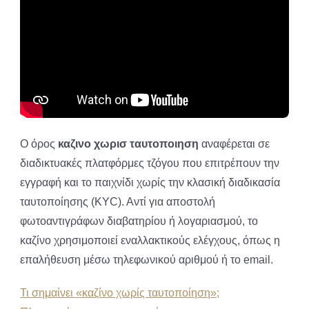
Ο όρος
καζινο χωρισ ταυτοποιηση
αναφέρεται σε
διαδικτυακές πλατφόρμες τζόγου που επιτρέπουν την
εγγραφή και το παιχνίδι χωρίς την κλασική διαδικασία
ταυτοποίησης (KYC). Αντί για αποστολή
φωτοαντιγράφων διαβατηρίου ή λογαριασμού, το
καζίνο χρησιμοποιεί εναλλακτικούς ελέγχους, όπως η
επαλήθευση μέσω τηλεφωνικού αριθμού ή το email.
Τι σημαίνει «καζίνο χωρίς ταυτοποίηση»;