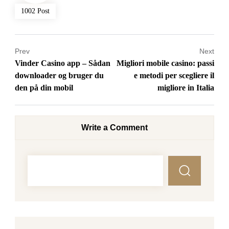
1002 Post
Prev
Next
Vinder Casino app – Sådan
Migliori mobile casino: passi
downloader og bruger du
e metodi per scegliere il
den på din mobil
migliore in Italia
Write a Comment