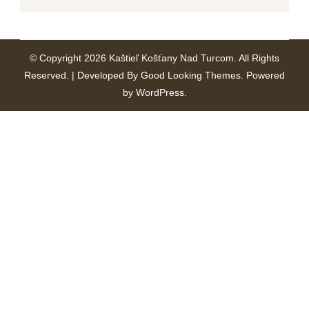
© Copyright 2026
Kaštieľ Košťany Nad Turcom
. All Rights
Reserved.
| Developed By
Good Looking Themes
.
Powered
by
WordPress
.