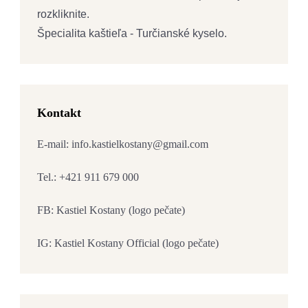
rozkliknite.
Špecialita kaštieľa - Turčianské kyselo.
Kontakt
E-mail: info.kastielkostany@gmail.com
Tel.: +421 911 679 000
FB: Kastiel Kostany (logo pečate)
IG: Kastiel Kostany Official (logo pečate)