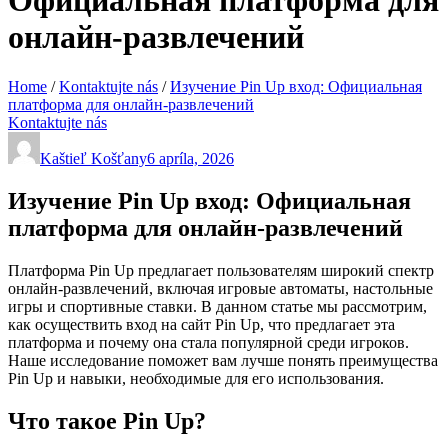
Официальная платформа для
онлайн-развлечений
Home
/
Kontaktujte nás
/
Изучение Pin Up вход: Официальная
платформа для онлайн-развлечений
Kontaktujte nás
Kaštieľ Košťany
6 apríla, 2026
Изучение Pin Up вход: Официальная
платформа для онлайн-развлечений
Платформа Pin Up предлагает пользователям широкий спектр
онлайн-развлечений, включая игровые автоматы, настольные
игры и спортивные ставки. В данном статье мы рассмотрим,
как осуществить вход на сайт Pin Up, что предлагает эта
платформа и почему она стала популярной среди игроков.
Наше исследование поможет вам лучше понять преимущества
Pin Up и навыки, необходимые для его использования.
Что такое Pin Up?