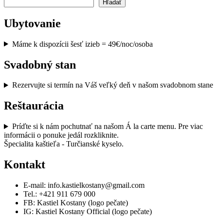
Hľadať
Ubytovanie
Máme k dispozícii šesť izieb = 49€/noc/osoba
Svadobný stan
Rezervujte si termín na Váš veľký deň v našom svadobnom stane
Reštaurácia
Príďte si k nám pochutnať na našom Á la carte menu. Pre viac
informácii o ponuke jedál rozkliknite.
Špecialita kaštieľa - Turčianské kyselo.
Kontakt
E-mail: info.kastielkostany@gmail.com
Tel.: +421 911 679 000
FB: Kastiel Kostany (logo pečate)
IG: Kastiel Kostany Official (logo pečate)