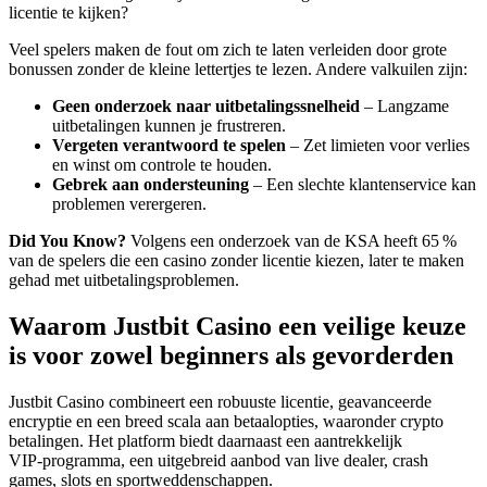
licentie te kijken?
Veel spelers maken de fout om zich te laten verleiden door grote
bonussen zonder de kleine lettertjes te lezen. Andere valkuilen zijn:
Geen onderzoek naar uitbetalingssnelheid
– Langzame
uitbetalingen kunnen je frustreren.
Vergeten verantwoord te spelen
– Zet limieten voor verlies
en winst om controle te houden.
Gebrek aan ondersteuning
– Een slechte klantenservice kan
problemen verergeren.
Did You Know?
Volgens een onderzoek van de KSA heeft 65 %
van de spelers die een casino zonder licentie kiezen, later te maken
gehad met uitbetalingsproblemen.
Waarom Justbit Casino een veilige keuze
is voor zowel beginners als gevorderden
Justbit Casino combineert een robuuste licentie, geavanceerde
encryptie en een breed scala aan betaalopties, waaronder crypto
betalingen. Het platform biedt daarnaast een aantrekkelijk
VIP‑programma, een uitgebreid aanbod van live dealer, crash
games, slots en sportweddenschappen.