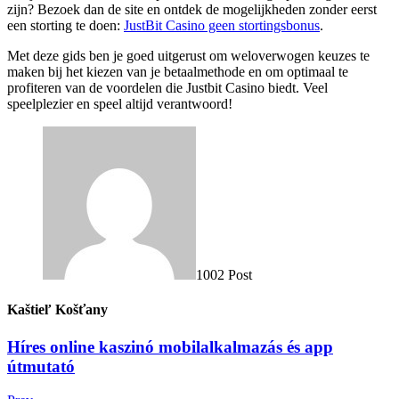
zijn? Bezoek dan de site en ontdek de mogelijkheden zonder eerst
een storting te doen:
JustBit Casino geen stortingsbonus
.
Met deze gids ben je goed uitgerust om weloverwogen keuzes te
maken bij het kiezen van je betaalmethode en om optimaal te
profiteren van de voordelen die Justbit Casino biedt. Veel
speelplezier en speel altijd verantwoord!
1002 Post
Kaštieľ Košťany
Híres online kaszinó mobilalkalmazás és app
útmutató