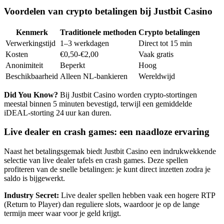
Voordelen van crypto betalingen bij Justbit Casino
Kenmerk
Traditionele methoden
Crypto betalingen
Verwerkingstijd
1–3 werkdagen
Direct tot 15 min
Kosten
€0,50‑€2,00
Vaak gratis
Anonimiteit
Beperkt
Hoog
Beschikbaarheid
Alleen NL‑bankieren
Wereldwijd
Did You Know?
Bij Justbit Casino worden crypto‑stortingen
meestal binnen 5 minuten bevestigd, terwijl een gemiddelde
iDEAL‑storting 24 uur kan duren.
Live dealer en crash games: een naadloze ervaring
Naast het betalingsgemak biedt Justbit Casino een indrukwekkende
selectie van live dealer tafels en crash games. Deze spellen
profiteren van de snelle betalingen: je kunt direct inzetten zodra je
saldo is bijgewerkt.
Industry Secret:
Live dealer spellen hebben vaak een hogere RTP
(Return to Player) dan reguliere slots, waardoor je op de lange
termijn meer waar voor je geld krijgt.