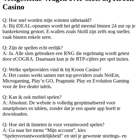
Casino
Q: Hoe snel worden mijn winsten uitbetaald?
A: Bij iDEAL‑opnames wordt het geld meestal binnen 24 uur op je
bankrekening gestort. E‑wallets zoals Skrill zijn zelfs nog sneller,
vaak binnen enkele uren.
Q: Zijn de spellen echt eerlijk?
A: Ja. Alle slots gebruiken een RNG die regelmatig wordt getest
door eCOGRA. Daarnaast kun je de RTP‑cijfers per spel inzien.
Q: Welke spelproviders vind ik bij Kroon Casino?
A: Het casino werkt samen met top‑providers zoals NetEnt,
Microgaming, Play’n GO, Pragmatic Play en Evolution Gaming
voor de live dealer tafels.
Q: Kan ik ook mobiel spelen?
A: Absoluut. De website is volledig geoptimaliseerd voor
smartphones en tablets, zonder dat je een aparte app hoeft te
downloaden.
Q: Hoe stel ik limieten in voor verantwoord spelen?
A: Ga naar het menu “Mijn account”, kies
“Spelersverantwoordelijkheid” en stel je gewenste stortings‑ en