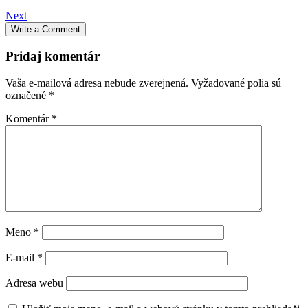
Next
Write a Comment
Pridaj komentár
Vaša e-mailová adresa nebude zverejnená.
Vyžadované polia sú
označené
*
Komentár
*
Meno
*
E-mail
*
Adresa webu