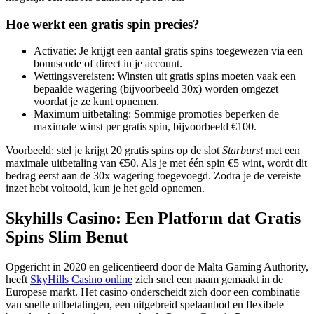
Hoe werkt een gratis spin precies?
Activatie: Je krijgt een aantal gratis spins toegewezen via een
bonuscode of direct in je account.
Wettingsvereisten: Winsten uit gratis spins moeten vaak een
bepaalde wagering (bijvoorbeeld 30x) worden omgezet
voordat je ze kunt opnemen.
Maximum uitbetaling: Sommige promoties beperken de
maximale winst per gratis spin, bijvoorbeeld €100.
Voorbeeld: stel je krijgt 20 gratis spins op de slot
Starburst
met een
maximale uitbetaling van €50. Als je met één spin €5 wint, wordt dit
bedrag eerst aan de 30x wagering toegevoegd. Zodra je de vereiste
inzet hebt voltooid, kun je het geld opnemen.
Skyhills Casino: Een Platform dat Gratis
Spins Slim Benut
Opgericht in 2020 en gelicentieerd door de Malta Gaming Authority,
heeft
SkyHills Casino online
zich snel een naam gemaakt in de
Europese markt. Het casino onderscheidt zich door een combinatie
van snelle uitbetalingen, een uitgebreid spelaanbod en flexibele