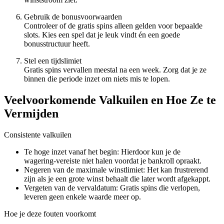
Gebruik de bonusvoorwaarden
Controleer of de gratis spins alleen gelden voor bepaalde
slots. Kies een spel dat je leuk vindt én een goede
bonusstructuur heeft.
Stel een tijdslimiet
Gratis spins vervallen meestal na een week. Zorg dat je ze
binnen die periode inzet om niets mis te lopen.
Veelvoorkomende Valkuilen en Hoe Ze te
Vermijden
Consistente valkuilen
Te hoge inzet vanaf het begin: Hierdoor kun je de
wagering‑vereiste niet halen voordat je bankroll opraakt.
Negeren van de maximale winstlimiet: Het kan frustrerend
zijn als je een grote winst behaalt die later wordt afgekappt.
Vergeten van de vervaldatum: Gratis spins die verlopen,
leveren geen enkele waarde meer op.
Hoe je deze fouten voorkomt