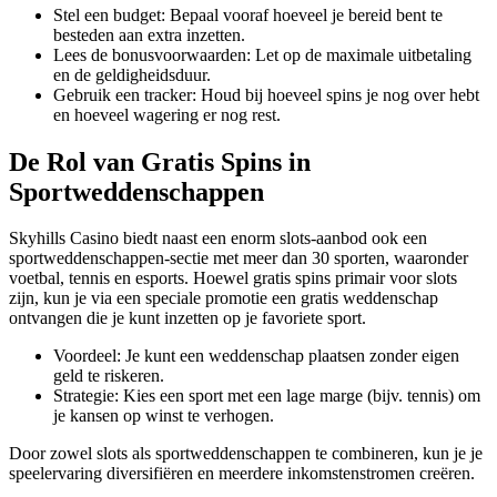
Stel een budget: Bepaal vooraf hoeveel je bereid bent te
besteden aan extra inzetten.
Lees de bonusvoorwaarden: Let op de maximale uitbetaling
en de geldigheidsduur.
Gebruik een tracker: Houd bij hoeveel spins je nog over hebt
en hoeveel wagering er nog rest.
De Rol van Gratis Spins in
Sportweddenschappen
Skyhills Casino biedt naast een enorm slots‑aanbod ook een
sportweddenschappen-sectie met meer dan 30 sporten, waaronder
voetbal, tennis en esports. Hoewel gratis spins primair voor slots
zijn, kun je via een speciale promotie een gratis weddenschap
ontvangen die je kunt inzetten op je favoriete sport.
Voordeel: Je kunt een weddenschap plaatsen zonder eigen
geld te riskeren.
Strategie: Kies een sport met een lage marge (bijv. tennis) om
je kansen op winst te verhogen.
Door zowel slots als sportweddenschappen te combineren, kun je je
speelervaring diversifiëren en meerdere inkomstenstromen creëren.