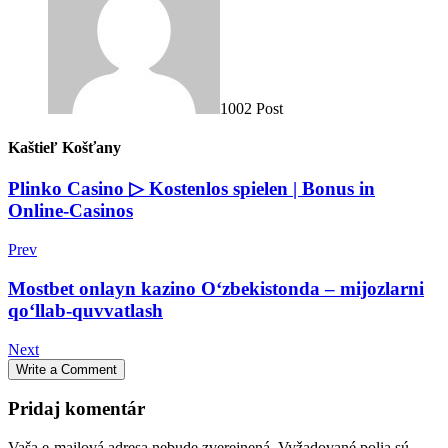
1002 Post
Kaštieľ Košťany
Plinko Casino ▷ Kostenlos spielen | Bonus in
Online-Casinos
Prev
Mostbet onlayn kazino O‘zbekistonda – mijozlarni
qo‘llab-quvvatlash
Next
Write a Comment
Pridaj komentár
Vaša e-mailová adresa nebude zverejnená.
Vyžadované polia sú