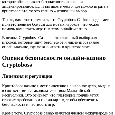
которое обеспечивает безопасность игроков и
лицензированное. Если вы ищете место, где можно играть в
криптовалюте, то это казино – отличный выбор.
Также, вам стоит помнить, что Cryptoboss Casino предлагает
приветственные бонусы для новых игроков, что может
помочь вам начать играть в этом онлайн-казино.
В целом, Cryptoboss Casino – это отличный выбор для
игроков, которые ищут безопасное и лицензированное
онлайн-казино, где можно играть в криптовалюте.
Оценка безопасности онлайн-казино
Cryptoboss
Лицензия и регуляция
Криптобосс казино имеет лицензию на игорное дело, выдана
в соответствии с законодательством Мальтийской
Республики. Это означает, что платформа подчиняется
строгим требованиям и стандартам, чтобы обеспечить
безопасность и честность игр.
Кроме того, Cryptoboss casino является членом международной