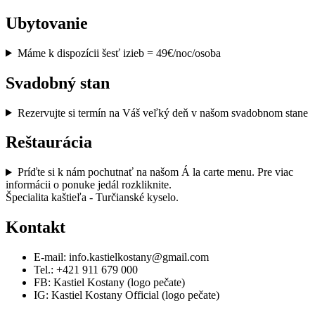
Ubytovanie
Máme k dispozícii šesť izieb = 49€/noc/osoba
Svadobný stan
Rezervujte si termín na Váš veľký deň v našom svadobnom stane
Reštaurácia
Príďte si k nám pochutnať na našom Á la carte menu. Pre viac
informácii o ponuke jedál rozkliknite.
Špecialita kaštieľa - Turčianské kyselo.
Kontakt
E-mail: info.kastielkostany@gmail.com
Tel.: +421 911 679 000
FB: Kastiel Kostany (logo pečate)
IG: Kastiel Kostany Official (logo pečate)