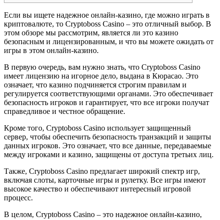
Если вы ищете надежное онлайн-казино, где можно играть в
криптовалюте, то Cryptoboss Casino – это отличный выбор. В
этом обзоре мы рассмотрим, является ли это казино
безопасным и лицензированным, и что вы можете ожидать от
игры в этом онлайн-казино.
В первую очередь, вам нужно знать, что Cryptoboss Casino
имеет лицензию на игорное дело, выдана в Кюрасао. Это
означает, что казино подчиняется строгим правилам и
регулируется соответствующими органами. Это обеспечивает
безопасность игроков и гарантирует, что все игроки получат
справедливое и честное обращение.
Кроме того, Cryptoboss Casino использует защищенный
сервер, чтобы обеспечить безопасность транзакций и защиты
данных игроков. Это означает, что все данные, передаваемые
между игроками и казино, защищены от доступа третьих лиц.
Также, Cryptoboss Casino предлагает широкий спектр игр,
включая слоты, карточные игры и рулетку. Все игры имеют
высокое качество и обеспечивают интересный игровой
процесс.
В целом, Cryptoboss Casino – это надежное онлайн-казино,