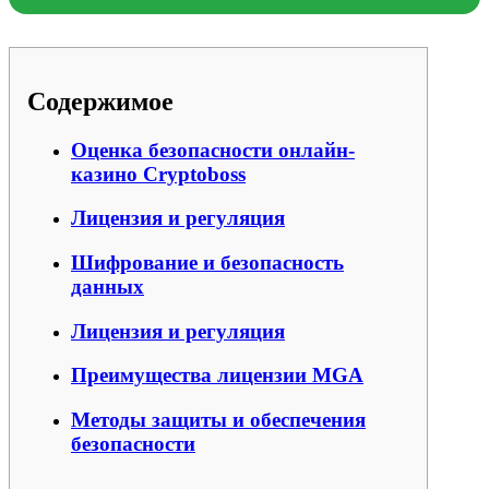
Содержимое
Оценка безопасности онлайн-
казино Cryptoboss
Лицензия и регуляция
Шифрование и безопасность
данных
Лицензия и регуляция
Преимущества лицензии MGA
Методы защиты и обеспечения
безопасности