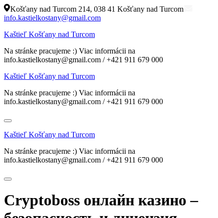
Skip
Košťany nad Turcom 214, 038 41 Košťany nad Turcom
to
info.kastielkostany@gmail.com
content
(Press
Kaštieľ Košťany nad Turcom
Enter)
Na stránke pracujeme :) Viac informácii na
info.kastielkostany@gmail.com / +421 911 679 000
Kaštieľ Košťany nad Turcom
Na stránke pracujeme :) Viac informácii na
info.kastielkostany@gmail.com / +421 911 679 000
Kaštieľ Košťany nad Turcom
Na stránke pracujeme :) Viac informácii na
info.kastielkostany@gmail.com / +421 911 679 000
Cryptoboss онлайн казино –