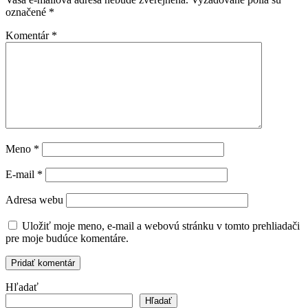
označené
*
Komentár
*
Meno
*
E-mail
*
Adresa webu
Uložiť moje meno, e-mail a webovú stránku v tomto prehliadači
pre moje budúce komentáre.
Hľadať
Hľadať