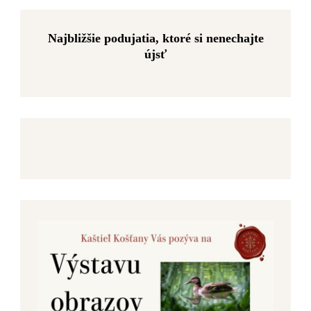
Najbližšie podujatia, ktoré si nenechajte
újsť