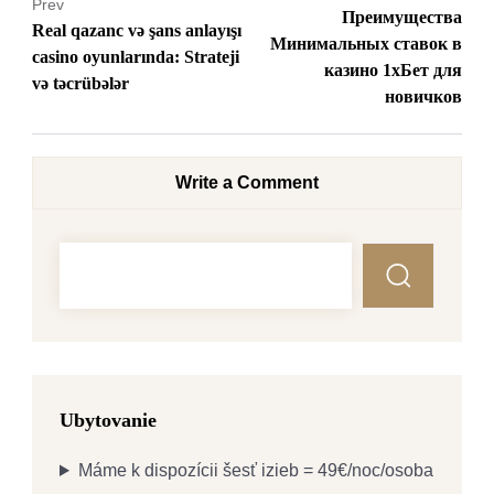
Prev
Преимущества
Real qazanc və şans anlayışı
Минимальных ставок в
casino oyunlarında: Strateji
казино 1хБет для
və təcrübələr
новичков
Write a Comment
Ubytovanie
Máme k dispozícii šesť izieb = 49€/noc/osoba