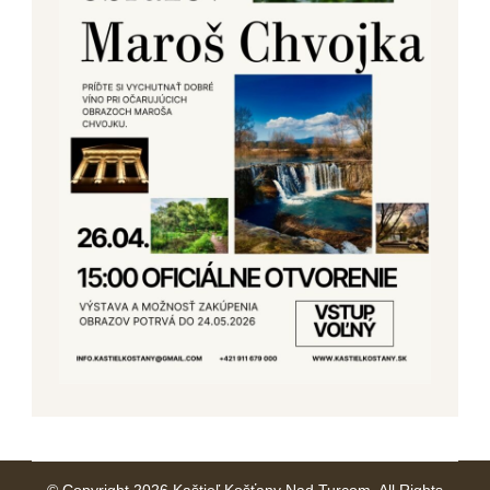
© Copyright 2026
Kaštieľ Košťany Nad Turcom
. All Rights