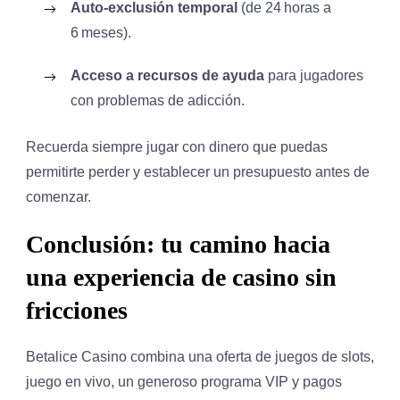
Auto‑exclusión temporal
(de 24 horas a
6 meses).
Acceso a recursos de ayuda
para jugadores
con problemas de adicción.
Recuerda siempre jugar con dinero que puedas
permitirte perder y establecer un presupuesto antes de
comenzar.
Conclusión: tu camino hacia
una experiencia de casino sin
fricciones
Betalice Casino combina una oferta de juegos de slots,
juego en vivo, un generoso programa VIP y pagos