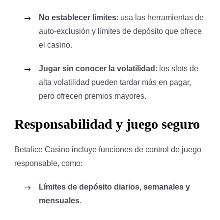
No establecer límites
: usa las herramientas de
auto‑exclusión y límites de depósito que ofrece
el casino.
Jugar sin conocer la volatilidad
: los slots de
alta volatilidad pueden tardar más en pagar,
pero ofrecen premios mayores.
Responsabilidad y juego seguro
Betalice Casino incluye funciones de control de juego
responsable, como:
Límites de depósito diarios, semanales y
mensuales
.