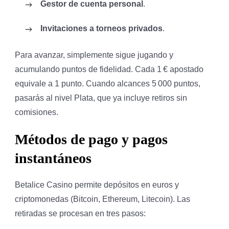
Gestor de cuenta personal
.
Invitaciones a torneos privados
.
Para avanzar, simplemente sigue jugando y
acumulando puntos de fidelidad. Cada 1 € apostado
equivale a 1 punto. Cuando alcances 5 000 puntos,
pasarás al nivel Plata, que ya incluye retiros sin
comisiones.
Métodos de pago y pagos
instantáneos
Betalice Casino permite depósitos en euros y
criptomonedas (Bitcoin, Ethereum, Litecoin). Las
retiradas se procesan en tres pasos: