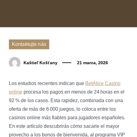
Kontaktujte nás
Kaštieľ Košťany
21 marca, 2026
Los estudios recientes indican que
BetAlice Casino
online
procesa los pagos en menos de 24 horas en el
92 % de los casos. Esta rapidez, combinada con una
oferta de más de 6 000 juegos, lo coloca entre los
casinos online más fiables para jugadores españoles.
En este artículo descubrirás cómo sacarle el mayor
provecho a los bonos de bienvenida, al programa VIP