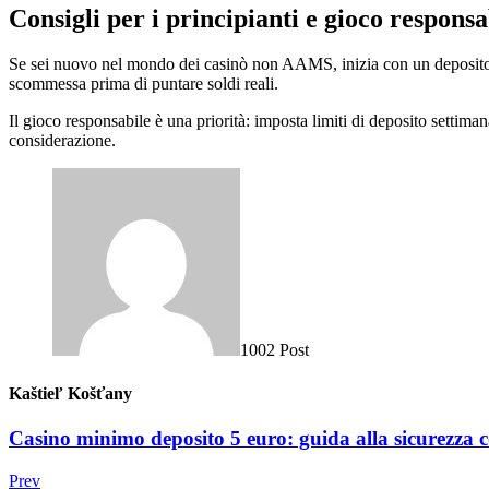
Consigli per i principianti e gioco responsa
Se sei nuovo nel mondo dei casinò non AAMS, inizia con un deposito pic
scommessa prima di puntare soldi reali.
Il gioco responsabile è una priorità: imposta limiti di deposito settiman
considerazione.
1002 Post
Kaštieľ Košťany
Casino minimo deposito 5 euro: guida alla sicurezza 
Prev