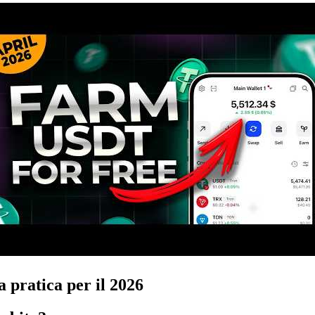
 pratica per il 2026