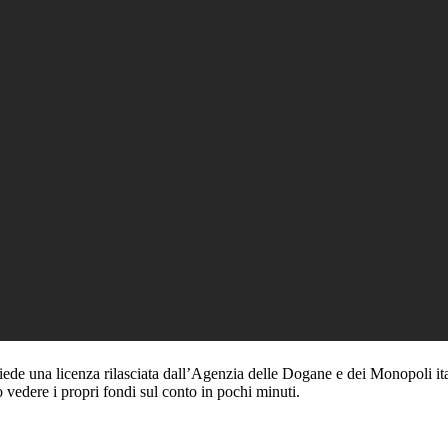
 una licenza rilasciata dall’Agenzia delle Dogane e dei Monopoli itali
o vedere i propri fondi sul conto in pochi minuti.