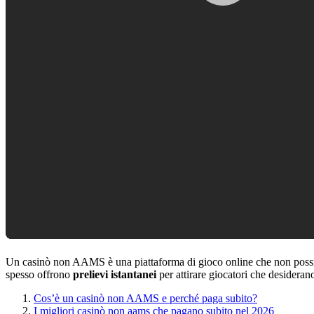
Un casinò non AAMS è una piattaforma di gioco online che non possiede
spesso offrono
prelievi istantanei
per attirare giocatori che desideran
Cos’è un casinò non AAMS e perché paga subito?
I migliori casinò non aams che pagano subito nel 2026