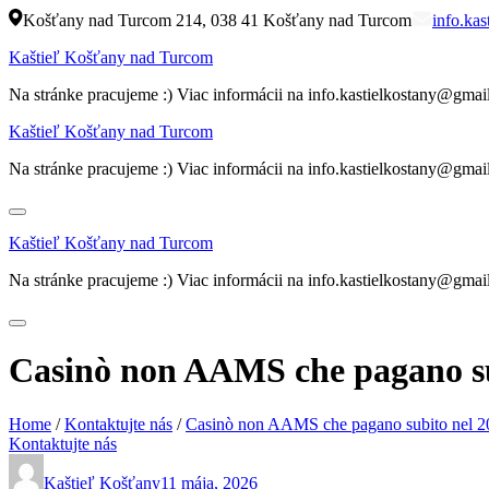
Skip
Košťany nad Turcom 214, 038 41 Košťany nad Turcom
info.ka
to
content
Kaštieľ Košťany nad Turcom
(Press
Na stránke pracujeme :) Viac informácii na info.kastielkostany@gma
Enter)
Kaštieľ Košťany nad Turcom
Na stránke pracujeme :) Viac informácii na info.kastielkostany@gma
Kaštieľ Košťany nad Turcom
Na stránke pracujeme :) Viac informácii na info.kastielkostany@gma
Casinò non AAMS che pagano subi
Home
/
Kontaktujte nás
/
Casinò non AAMS che pagano subito nel 202
Kontaktujte nás
Kaštieľ Košťany
11 mája, 2026