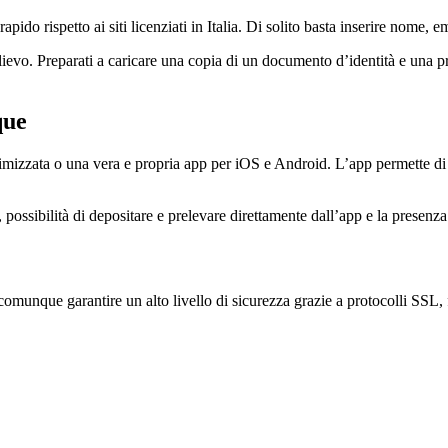
do rispetto ai siti licenziati in Italia. Di solito basta inserire nome, e
lievo. Preparati a caricare una copia di un documento d’identità e una p
que
zata o una vera e propria app per iOS e Android. L’app permette di acce
, possibilità di depositare e prelevare direttamente dall’app e la presen
unque garantire un alto livello di sicurezza grazie a protocolli SSL,