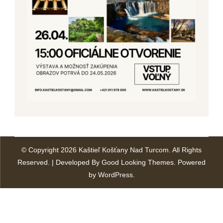
© Copyright 2026
Kaštieľ Košťany Nad Turcom
. All Rights
Reserved.
| Developed By
Good Looking Themes
.
Powered
by
WordPress
.