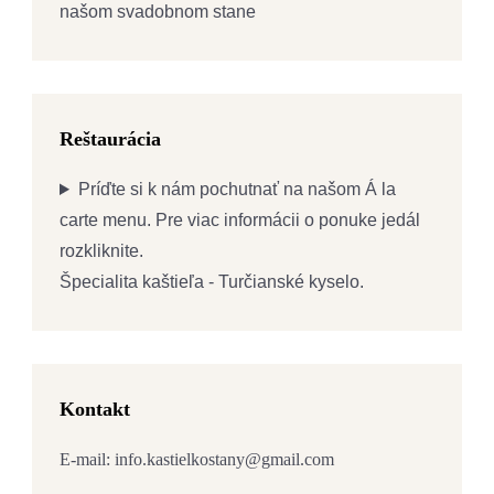
našom svadobnom stane
Reštaurácia
Príďte si k nám pochutnať na našom Á la
carte menu. Pre viac informácii o ponuke jedál
rozkliknite.
Špecialita kaštieľa - Turčianské kyselo.
Kontakt
E-mail: info.kastielkostany@gmail.com