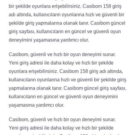
bir şekilde oyunlara erişebilirsiniz. Casibom 158 giriş
adı altında, kullanıcıların oyunlarına hızlı ve güvenli bir
şekilde giriş yapmalarına olanak tanır. Casibom güncel
giriş sayfası, kullanıcıların en güncel ve güvenli oyun
deneyimini yaşamasına yardımcı olur.
Casibom, güvenli ve hızlı bir oyun deneyimi sunar.
Yeni giriş adresi ile daha kolay ve hızlı bir şekilde
oyunlara erişebilirsiniz. Casibom 158 giriş adı altında,
kullanıcıların oyunlarına hızlı ve güvenli bir şekilde giriş
yapmalarına olanak tanır. Casibom güncel giriş sayfası,
kullanıcıların en güncel ve güvenli oyun deneyimini
yaşamasına yardımcı olur.
Casibom, güvenli ve hızlı bir oyun deneyimi sunar.
Yeni giriş adresi ile daha kolay ve hızlı bir şekilde