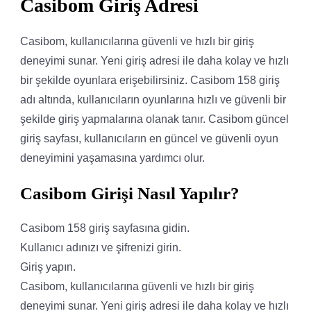
Casibom Giriş Adresi
Casibom, kullanıcılarına güvenli ve hızlı bir giriş
deneyimi sunar. Yeni giriş adresi ile daha kolay ve hızlı
bir şekilde oyunlara erişebilirsiniz. Casibom 158 giriş
adı altında, kullanıcıların oyunlarına hızlı ve güvenli bir
şekilde giriş yapmalarına olanak tanır. Casibom güncel
giriş sayfası, kullanıcıların en güncel ve güvenli oyun
deneyimini yaşamasına yardımcı olur.
Casibom Girişi Nasıl Yapılır?
Casibom 158 giriş sayfasına gidin.
Kullanıcı adınızı ve şifrenizi girin.
Giriş yapın.
Casibom, kullanıcılarına güvenli ve hızlı bir giriş
deneyimi sunar. Yeni giriş adresi ile daha kolay ve hızlı