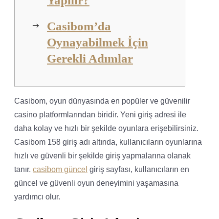
Yapılır?
Casibom’da
Oynayabilmek İçin
Gerekli Adımlar
Casibom, oyun dünyasında en popüler ve güvenilir
casino platformlarından biridir. Yeni giriş adresi ile
daha kolay ve hızlı bir şekilde oyunlara erişebilirsiniz.
Casibom 158 giriş adı altında, kullanıcıların oyunlarına
hızlı ve güvenli bir şekilde giriş yapmalarına olanak
tanır.
casibom güncel
giriş sayfası, kullanıcıların en
güncel ve güvenli oyun deneyimini yaşamasına
yardımcı olur.