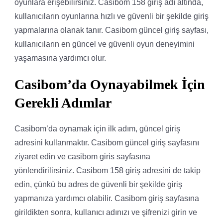
oyunlara erişebilirsiniz. Casibom 158 giriş adı altında,
kullanıcıların oyunlarına hızlı ve güvenli bir şekilde giriş
yapmalarına olanak tanır. Casibom güncel giriş sayfası,
kullanıcıların en güncel ve güvenli oyun deneyimini
yaşamasına yardımcı olur.
Casibom’da Oynayabilmek İçin
Gerekli Adımlar
Casibom’da oynamak için ilk adım, güncel giriş
adresini kullanmaktır. Casibom güncel giriş sayfasını
ziyaret edin ve casibom giris sayfasına
yönlendirilirsiniz. Casibom 158 giriş adresini de takip
edin, çünkü bu adres de güvenli bir şekilde giriş
yapmanıza yardımcı olabilir. Casibom giriş sayfasına
girildikten sonra, kullanıcı adınızı ve şifrenizi girin ve