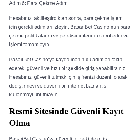
Adım 6: Para Çekme Adımı
Hesabınızı aktifleştirdikten sonra, para çekme işlemi
için gerekli adımları izleyin. BasariBet Casino’nun para
çekme politikalarını ve gereksinimlerini kontrol edin ve
işlemi tamamlayın.
BasariBet Casino’ya kaydolmanın bu adımları takip
ederek, güvenli ve hızlı bir şekilde giriş yapabilirsiniz.
Hesabınızı güvenli tutmak için, şifrenizi düzenli olarak
değiştirmeyi ve güvenli bir internet bağlantısı
kullanmayı unutmayın.
Resmi Sitesinde Güvenli Kayıt
Olma
BasariBet Casino’ya güvenli bir şekilde giriş