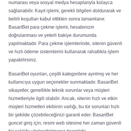
numarası veya sosyal medya hesaplarıyla kolayca
sağlanabilir. Kayıt işlemi, gerekli bilgileri doldurarak ve
belirli koşulları kabul ettikten sonra tamamlanır.
BasariBet para çekme işlemi, hesabınızın
doğrulanması ve yeterli bakiye durumunda
yapılmaktadır. Para çekme işlemlerinde, sitenin güvenli
ve hızlı ödeme sistemlerini kullanarak rahatlıkla işlem
yapabilirsiniz.
BasariBet oyunları, çeşitli kategorilere ayrılmış ve her
kullanıcıya uygun seçenekler sunmaktadır. BasariBet
sikayetler, genellikle teknik sorunlar veya müşteri
hizmetleriyle ilgili olabilir. Ancak, sitenin hızlı ve etkin
müşteri hizmetleri ekibinin varlığı, bu tür sorunları hızlı
bir şekilde çözebileceğinizi garanti eder. BasariBet
guncel giriş için, resmi web sitesine her zaman güvenli