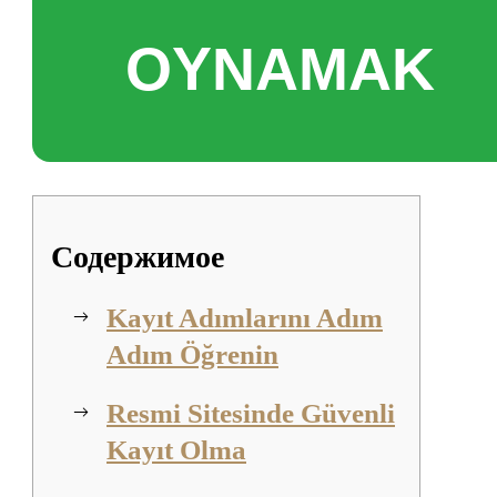
OYNAMAK
Содержимое
Kayıt Adımlarını Adım
Adım Öğrenin
Resmi Sitesinde Güvenli
Kayıt Olma