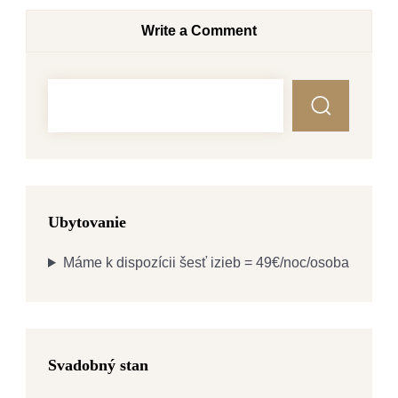
Write a Comment
Ubytovanie
Máme k dispozícii šesť izieb = 49€/noc/osoba
Svadobný stan