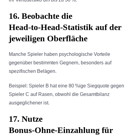
16. Beobachte die
Head‑to‑Head‑Statistik auf der
jeweiligen Oberfläche
Manche Spieler haben psychologische Vorteile
gegenüber bestimmten Gegnern, besonders auf
spezifischen Belägen.
Beispiel: Spieler B hat eine 80 %ige Siegquote gegen
Spieler C auf Rasen, obwohl die Gesamtbilanz
ausgeglichener ist.
17. Nutze
Bonus‑Ohne‑Einzahlung für