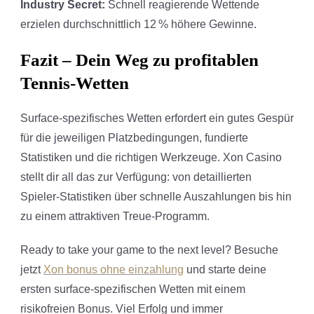
Industry Secret:
Schnell reagierende Wettende
erzielen durchschnittlich 12 % höhere Gewinne.
Fazit – Dein Weg zu profitablen
Tennis‑Wetten
Surface‑spezifisches Wetten erfordert ein gutes Gespür
für die jeweiligen Platzbedingungen, fundierte
Statistiken und die richtigen Werkzeuge. Xon Casino
stellt dir all das zur Verfügung: von detaillierten
Spieler‑Statistiken über schnelle Auszahlungen bis hin
zu einem attraktiven Treue‑Programm.
Ready to take your game to the next level? Besuche
jetzt
Xon bonus ohne einzahlung
und starte deine
ersten surface‑spezifischen Wetten mit einem
risikofreien Bonus. Viel Erfolg und immer