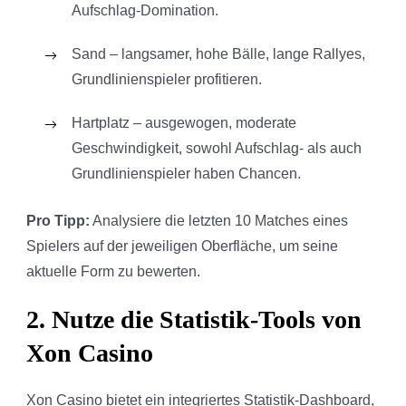
Aufschlag‑Domination.
Sand – langsamer, hohe Bälle, lange Rallyes,
Grundlinienspieler profitieren.
Hartplatz – ausgewogen, moderate
Geschwindigkeit, sowohl Aufschlag‑ als auch
Grundlinienspieler haben Chancen.
Pro Tipp:
Analysiere die letzten 10 Matches eines
Spielers auf der jeweiligen Oberfläche, um seine
aktuelle Form zu bewerten.
2. Nutze die Statistik‑Tools von
Xon Casino
Xon Casino bietet ein integriertes Statistik‑Dashboard,