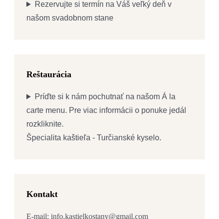
Rezervujte si termín na Váš veľký deň v
našom svadobnom stane
Reštaurácia
Príďte si k nám pochutnať na našom Á la
carte menu. Pre viac informácii o ponuke jedál
rozkliknite.
Špecialita kaštieľa - Turčianské kyselo.
Kontakt
E-mail: info.kastielkostany@gmail.com