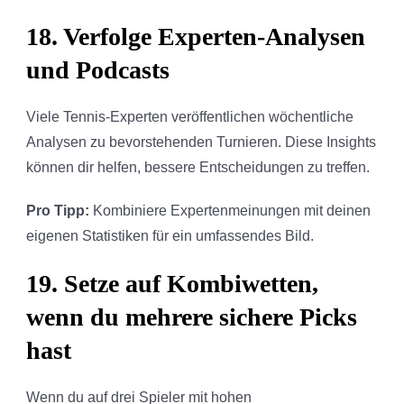
18. Verfolge Experten‑Analysen
und Podcasts
Viele Tennis‑Experten veröffentlichen wöchentliche
Analysen zu bevorstehenden Turnieren. Diese Insights
können dir helfen, bessere Entscheidungen zu treffen.
Pro Tipp:
Kombiniere Expertenmeinungen mit deinen
eigenen Statistiken für ein umfassendes Bild.
19. Setze auf Kombiwetten,
wenn du mehrere sichere Picks
hast
Wenn du auf drei Spieler mit hohen