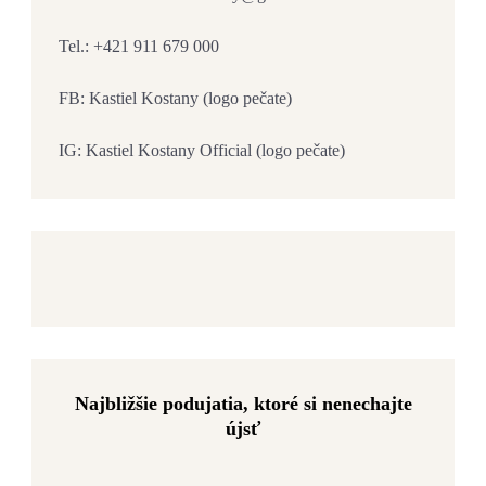
Tel.: +421 911 679 000
FB: Kastiel Kostany (logo pečate)
IG: Kastiel Kostany Official (logo pečate)
Najbližšie podujatia, ktoré si nenechajte
újsť