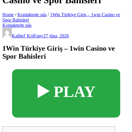
Casino ve Spor Bahisleri
Home
/
Kontaktujte nás
/
1Win Türkiye Giriş – 1win Casino ve
Spor Bahisleri
Kontaktujte nás
Kaštieľ Košťany
27 júna, 2026
1Win Türkiye Giriş – 1win Casino ve
Spor Bahisleri
▶️ PLAY