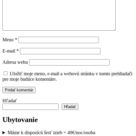
Meno
*
E-mail
*
Adresa webu
Uložiť moje meno, e-mail a webovú stránku v tomto prehliadači
pre moje budúce komentáre.
Hľadať
Hľadať
Ubytovanie
Máme k dispozícii šesť izieb = 49€/noc/osoba