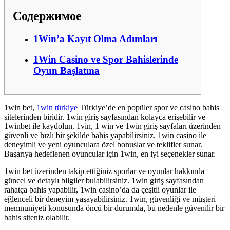
Содержимое
1Win’a Kayıt Olma Adımları
1Win Casino ve Spor Bahislerinde
Oyun Başlatma
1win bet,
1win türkiye
Türkiye’de en popüler spor ve casino bahis
sitelerinden biridir. 1win giriş sayfasından kolayca erişebilir ve
1winbet ile kaydolun. 1vin, 1 win ve 1win giriş sayfaları üzerinden
güvenli ve hızlı bir şekilde bahis yapabilirsiniz. 1win casino ile
deneyimli ve yeni oyunculara özel bonuslar ve teklifler sunar.
Başarıya hedeflenen oyuncular için 1win, en iyi seçenekler sunar.
1win bet üzerinden takip ettiğiniz sporlar ve oyunlar hakkında
güncel ve detaylı bilgiler bulabilirsiniz. 1win giriş sayfasından
rahatça bahis yapabilir, 1win casino’da da çeşitli oyunlar ile
eğlenceli bir deneyim yaşayabilirsiniz. 1win, güvenliği ve müşteri
memnuniyeti konusunda öncü bir durumda, bu nedenle güvenilir bir
bahis siteniz olabilir.