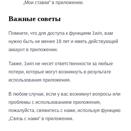
„Мои ставки“ в приложении.
Важные советы
Помните, что для доступа к функциям 1win, вам
нужно быть не менее 18 лет и иметь действующий
аккаунт в приложении.
Также, 1win не несет ответственности за любые
потери, которые могут возникнуть в результате
использования приложения.
В любом случае, если у вас возникнут вопросы или
проблемы с использованием приложения,
пожалуйста, свяжитесь с нами, используя функцию
„Связь с нами“ в приложении.