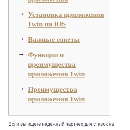
Установка приложения
1win на iOS
Важные советы
Функции и
преимущества
приложения 1win
Преимущества
приложения 1win
Если вы ищете надежный партнер для ставок на