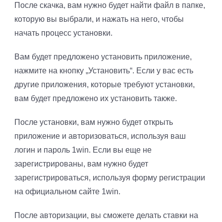
После скачка, вам нужно будет найти файл в папке,
которую вы выбрали, и нажать на него, чтобы
начать процесс установки.
Вам будет предложено установить приложение,
нажмите на кнопку „Установить“. Если у вас есть
другие приложения, которые требуют установки,
вам будет предложено их установить также.
После установки, вам нужно будет открыть
приложение и авторизоваться, используя ваш
логин и пароль 1win. Если вы еще не
зарегистрированы, вам нужно будет
зарегистрироваться, используя форму регистрации
на официальном сайте 1win.
После авторизации, вы сможете делать ставки на