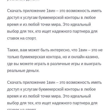
Скачать приложение 1вин – это возможность иметь
доступ к услугам букмекерской конторы в любое
время и из любой точки мира. Это идеальный
выбор для тех, кто ищет надежного партнера для
ставок на спорт.
Также, вам может быть интересно, что 1вин – это не
только букмекерская контора, но и онлайн-казино,
где вы можете играть в различные игры и выиграть
реальные деньги.
Скачать приложение 1вин – это возможность иметь
доступ к услугам букмекерской конторы в любое
время и из любой точки мира. Это идеальный
выбор для тех, кто ищет надежного партнера для
ставок на спорт.