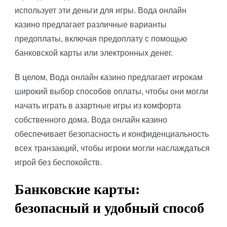
использует эти деньги для игры. Вода онлайн
казино предлагает различные варианты
предоплаты, включая предоплату с помощью
банковской карты или электронных денег.
В целом, Вода онлайн казино предлагает игрокам
широкий выбор способов оплаты, чтобы они могли
начать играть в азартные игры из комфорта
собственного дома. Вода онлайн казино
обеспечивает безопасность и конфиденциальность
всех транзакций, чтобы игроки могли наслаждаться
игрой без беспокойств.
Банковские карты:
безопасный и удобный способ