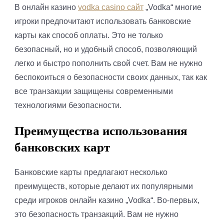
В онлайн казино
vodka casino сайт
„Vodka“ многие
игроки предпочитают использовать банковские
карты как способ оплаты. Это не только
безопасный, но и удобный способ, позволяющий
легко и быстро пополнить свой счет. Вам не нужно
беспокоиться о безопасности своих данных, так как
все транзакции защищены современными
технологиями безопасности.
Преимущества использования
банковских карт
Банковские карты предлагают несколько
преимуществ, которые делают их популярными
среди игроков онлайн казино „Vodka“. Во-первых,
это безопасность транзакций. Вам не нужно