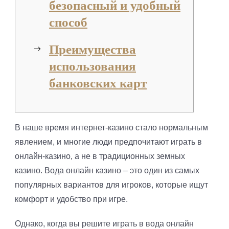
безопасный и удобный
способ
Преимущества
использования
банковских карт
В наше время интернет-казино стало нормальным
явлением, и многие люди предпочитают играть в
онлайн-казино, а не в традиционных земных
казино. Вода онлайн казино – это один из самых
популярных вариантов для игроков, которые ищут
комфорт и удобство при игре.
Однако, когда вы решите играть в вода онлайн