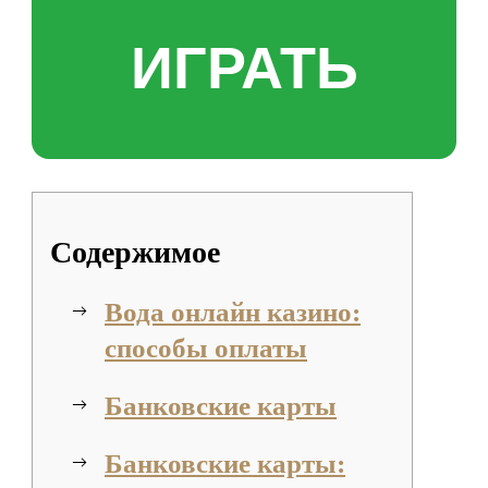
ИГРАТЬ
Содержимое
Вода онлайн казино:
способы оплаты
Банковские карты
Банковские карты: