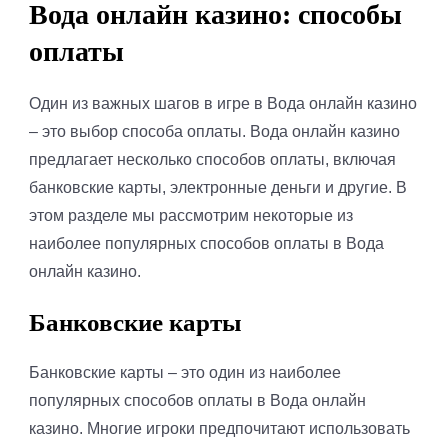
Вода онлайн казино: способы
оплаты
Один из важных шагов в игре в Вода онлайн казино
– это выбор способа оплаты. Вода онлайн казино
предлагает несколько способов оплаты, включая
банковские карты, электронные деньги и другие. В
этом разделе мы рассмотрим некоторые из
наиболее популярных способов оплаты в Вода
онлайн казино.
Банковские карты
Банковские карты – это один из наиболее
популярных способов оплаты в Вода онлайн
казино. Многие игроки предпочитают использовать