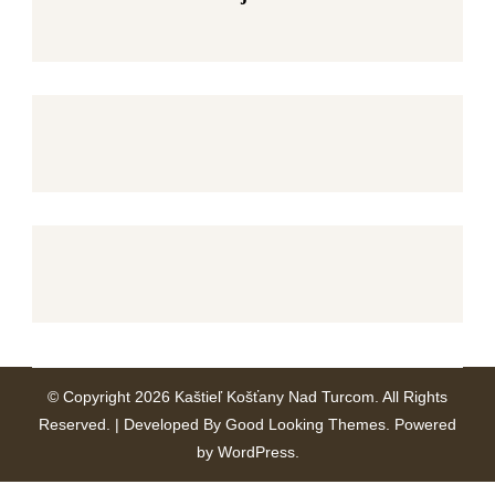
© Copyright 2026
Kaštieľ Košťany Nad Turcom
. All Rights
Reserved.
| Developed By
Good Looking Themes
.
Powered
by
WordPress
.