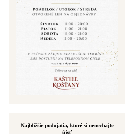
Najbližšie podujatia, ktoré si nenechajte
újsť