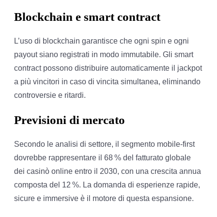
Blockchain e smart contract
L’uso di blockchain garantisce che ogni spin e ogni
payout siano registrati in modo immutabile. Gli smart
contract possono distribuire automaticamente il jackpot
a più vincitori in caso di vincita simultanea, eliminando
controversie e ritardi.
Previsioni di mercato
Secondo le analisi di settore, il segmento mobile‑first
dovrebbe rappresentare il 68 % del fatturato globale
dei casinò online entro il 2030, con una crescita annua
composta del 12 %. La domanda di esperienze rapide,
sicure e immersive è il motore di questa espansione.