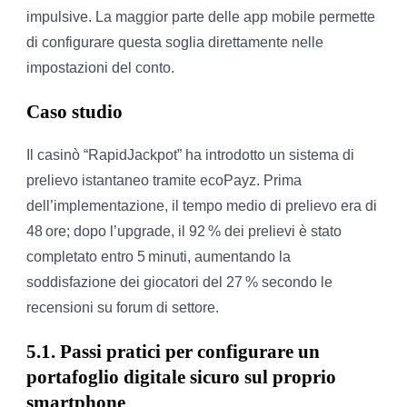
impulsive. La maggior parte delle app mobile permette
di configurare questa soglia direttamente nelle
impostazioni del conto.
Caso studio
Il casinò “RapidJackpot” ha introdotto un sistema di
prelievo istantaneo tramite ecoPayz. Prima
dell’implementazione, il tempo medio di prelievo era di
48 ore; dopo l’upgrade, il 92 % dei prelievi è stato
completato entro 5 minuti, aumentando la
soddisfazione dei giocatori del 27 % secondo le
recensioni su forum di settore.
5.1. Passi pratici per configurare un
portafoglio digitale sicuro sul proprio
smartphone