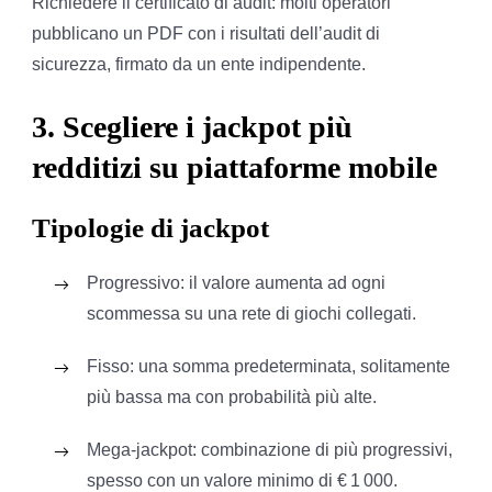
Richiedere il certificato di audit: molti operatori
pubblicano un PDF con i risultati dell’audit di
sicurezza, firmato da un ente indipendente.
3. Scegliere i jackpot più
redditizi su piattaforme mobile
Tipologie di jackpot
Progressivo: il valore aumenta ad ogni
scommessa su una rete di giochi collegati.
Fisso: una somma predeterminata, solitamente
più bassa ma con probabilità più alte.
Mega‑jackpot: combinazione di più progressivi,
spesso con un valore minimo di € 1 000.