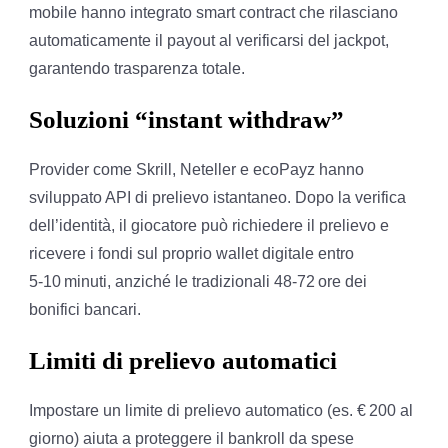
mobile hanno integrato smart contract che rilasciano
automaticamente il payout al verificarsi del jackpot,
garantendo trasparenza totale.
Soluzioni “instant withdraw”
Provider come Skrill, Neteller e ecoPayz hanno
sviluppato API di prelievo istantaneo. Dopo la verifica
dell’identità, il giocatore può richiedere il prelievo e
ricevere i fondi sul proprio wallet digitale entro
5‑10 minuti, anziché le tradizionali 48‑72 ore dei
bonifici bancari.
Limiti di prelievo automatici
Impostare un limite di prelievo automatico (es. € 200 al
giorno) aiuta a proteggere il bankroll da spese