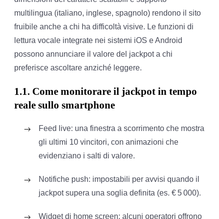
multilingua (italiano, inglese, spagnolo) rendono il sito
fruibile anche a chi ha difficoltà visive. Le funzioni di
lettura vocale integrate nei sistemi iOS e Android
possono annunciare il valore del jackpot a chi
preferisce ascoltare anziché leggere.
1.1. Come monitorare il jackpot in tempo
reale sullo smartphone
Feed live: una finestra a scorrimento che mostra
gli ultimi 10 vincitori, con animazioni che
evidenziano i salti di valore.
Notifiche push: impostabili per avvisi quando il
jackpot supera una soglia definita (es. € 5 000).
Widget di home screen: alcuni operatori offrono