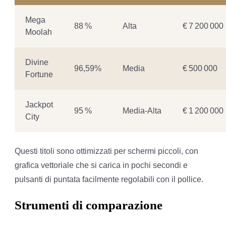
Mega
88 %
Alta
€ 7 200 000
Moolah
Divine
96,59%
Media
€ 500 000
Fortune
Jackpot
95 %
Media‑Alta
€ 1 200 000
City
Questi titoli sono ottimizzati per schermi piccoli, con
grafica vettoriale che si carica in pochi secondi e
pulsanti di puntata facilmente regolabili con il pollice.
Strumenti di comparazione