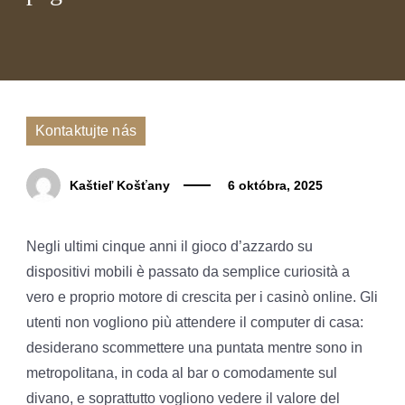
Kontaktujte nás
Kaštieľ Košťany
6 októbra, 2025
Negli ultimi cinque anni il gioco d’azzardo su
dispositivi mobili è passato da semplice curiosità a
vero e proprio motore di crescita per i casinò online. Gli
utenti non vogliono più attendere il computer di casa:
desiderano scommettere una puntata mentre sono in
metropolitana, in coda al bar o comodamente sul
divano, e soprattutto vogliono vedere il valore del