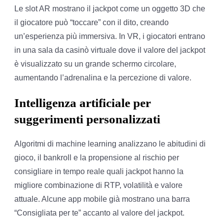
Le slot AR mostrano il jackpot come un oggetto 3D che
il giocatore può “toccare” con il dito, creando
un’esperienza più immersiva. In VR, i giocatori entrano
in una sala da casinò virtuale dove il valore del jackpot
è visualizzato su un grande schermo circolare,
aumentando l’adrenalina e la percezione di valore.
Intelligenza artificiale per
suggerimenti personalizzati
Algoritmi di machine learning analizzano le abitudini di
gioco, il bankroll e la propensione al rischio per
consigliare in tempo reale quali jackpot hanno la
migliore combinazione di RTP, volatilità e valore
attuale. Alcune app mobile già mostrano una barra
“Consigliata per te” accanto al valore del jackpot.