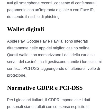
tutti gli smartphone recenti, consente di confermare il
pagamento con un’impronta digitale o con Face ID,
riducendo il rischio di phishing.
Wallet digitali
Apple Pay, Google Pay e PayPal sono integrati
direttamente nelle app dei migliori casino online.
Questi wallet non memorizzano i dati della carta sul
server del casinò, ma li gestiscono tramite i loro sistemi
certificati PCI‑DSS, aggiungendo un ulteriore livello di
protezione.
Normative GDPR e PCI‑DSS
Per i giocatori italiani, il GDPR impone che i dati
personali siano trattati con consenso esplicito e