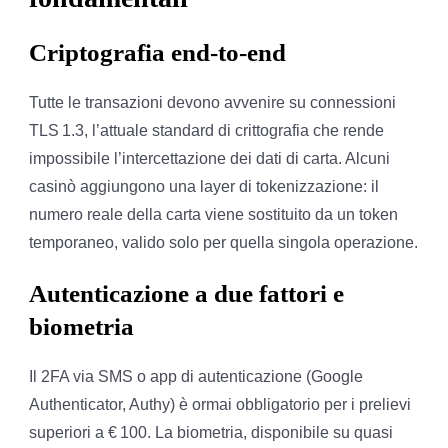
Criptografia end‑to‑end
Tutte le transazioni devono avvenire su connessioni
TLS 1.3, l’attuale standard di crittografia che rende
impossibile l’intercettazione dei dati di carta. Alcuni
casinò aggiungono una layer di tokenizzazione: il
numero reale della carta viene sostituito da un token
temporaneo, valido solo per quella singola operazione.
Autenticazione a due fattori e
biometria
Il 2FA via SMS o app di autenticazione (Google
Authenticator, Authy) è ormai obbligatorio per i prelievi
superiori a € 100. La biometria, disponibile su quasi