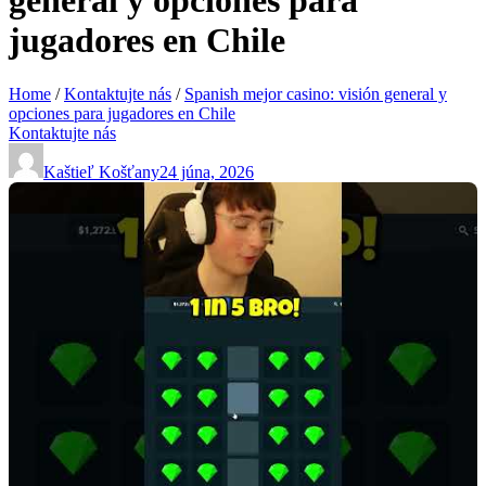
general y opciones para
jugadores en Chile
Home
/
Kontaktujte nás
/
Spanish mejor casino: visión general y
opciones para jugadores en Chile
Kontaktujte nás
Kaštieľ Košťany
24 júna, 2026