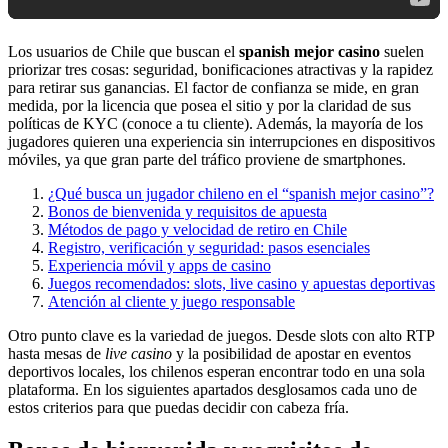
Los usuarios de Chile que buscan el
spanish mejor casino
suelen
priorizar tres cosas: seguridad, bonificaciones atractivas y la rapidez
para retirar sus ganancias. El factor de confianza se mide, en gran
medida, por la licencia que posea el sitio y por la claridad de sus
políticas de KYC (conoce a tu cliente). Además, la mayoría de los
jugadores quieren una experiencia sin interrupciones en dispositivos
móviles, ya que gran parte del tráfico proviene de smartphones.
¿Qué busca un jugador chileno en el “spanish mejor casino”?
Bonos de bienvenida y requisitos de apuesta
Métodos de pago y velocidad de retiro en Chile
Registro, verificación y seguridad: pasos esenciales
Experiencia móvil y apps de casino
Juegos recomendados: slots, live casino y apuestas deportivas
Atención al cliente y juego responsable
Otro punto clave es la variedad de juegos. Desde slots con alto RTP
hasta mesas de
live casino
y la posibilidad de apostar en eventos
deportivos locales, los chilenos esperan encontrar todo en una sola
plataforma. En los siguientes apartados desglosamos cada uno de
estos criterios para que puedas decidir con cabeza fría.