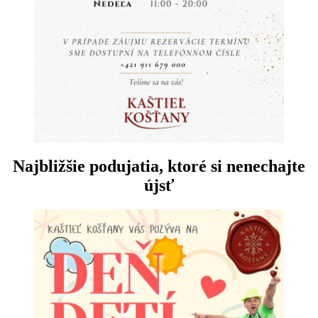
Najbližšie podujatia, ktoré si nenechajte
újsť