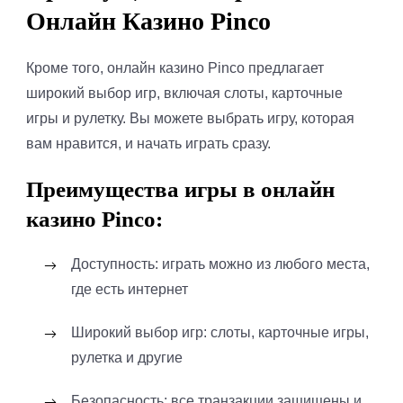
Онлайн Казино Pinco
Кроме того, онлайн казино Pinco предлагает
широкий выбор игр, включая слоты, карточные
игры и рулетку. Вы можете выбрать игру, которая
вам нравится, и начать играть сразу.
Преимущества игры в онлайн
казино Pinco:
Доступность: играть можно из любого места,
где есть интернет
Широкий выбор игр: слоты, карточные игры,
рулетка и другие
Безопасность: все транзакции защищены и