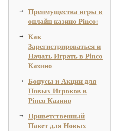
Преимущества игры в
онлайн казино Pinco:
Как
Зарегистрироваться и
Начать Играть в Pinco
Казино
Бонусы и Акции для
Новых Игроков в
Pinco Казино
Приветственный
Пакет для Новых