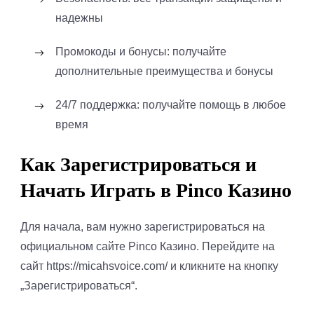
надежны
Промокоды и бонусы: получайте
дополнительные преимущества и бонусы
24/7 поддержка: получайте помощь в любое
время
Как Зарегистрироваться и
Начать Играть в Pinco Казино
Для начала, вам нужно зарегистрироваться на
официальном сайте Pinco Казино. Перейдите на
сайт https://micahsvoice.com/ и кликните на кнопку
„Зарегистрироваться“.