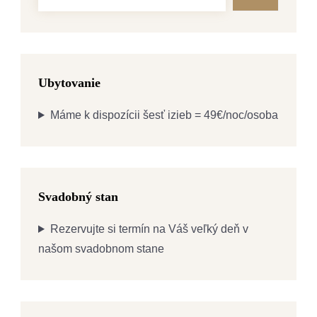
Ubytovanie
Máme k dispozícii šesť izieb = 49€/noc/osoba
Svadobný stan
Rezervujte si termín na Váš veľký deň v
našom svadobnom stane