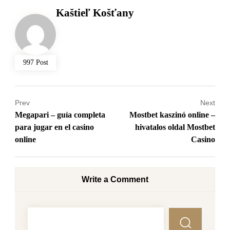
Kaštieľ Košťany
997 Post
Prev
Next
Megapari – guía completa
Mostbet kaszinó online –
para jugar en el casino
hivatalos oldal Mostbet
online
Casino
Write a Comment