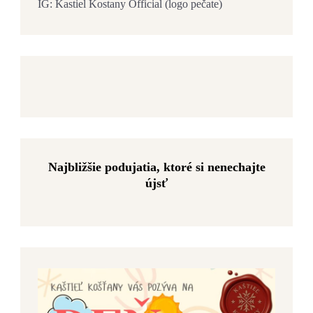
IG: Kastiel Kostany Official (logo pečate)
Najbližšie podujatia, ktoré si nenechajte
újsť