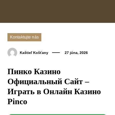
Kontaktujte nás
Kaštieľ Košťany
27 júna, 2026
Пинко Казино
Официальный Сайт –
Играть в Онлайн Казино
Pinco