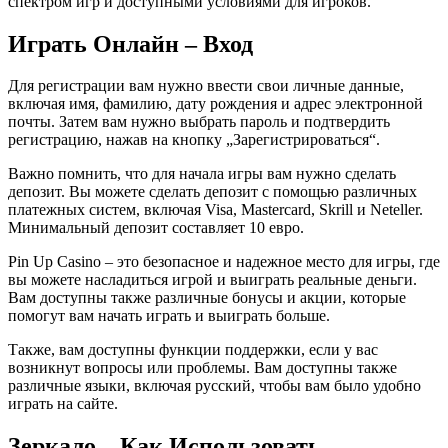
спектром игр и доступными условиями для игроков.
Играть Онлайн – Вход
Для регистрации вам нужно ввести свои личные данные,
включая имя, фамилию, дату рождения и адрес электронной
почты. Затем вам нужно выбрать пароль и подтвердить
регистрацию, нажав на кнопку „Зарегистрироваться“.
Важно помнить, что для начала игры вам нужно сделать
депозит. Вы можете сделать депозит с помощью различных
платежных систем, включая Visa, Mastercard, Skrill и Neteller.
Минимальный депозит составляет 10 евро.
Pin Up Casino – это безопасное и надежное место для игры, где
вы можете насладиться игрой и выиграть реальные деньги.
Вам доступны также различные бонусы и акции, которые
помогут вам начать играть и выиграть больше.
Также, вам доступны функции поддержки, если у вас
возникнут вопросы или проблемы. Вам доступны также
различные языки, включая русский, чтобы вам было удобно
играть на сайте.
Зеркало – Как Использовать