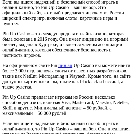
Если вы ищете надежный и безопасный способ играть в
онлайн-казино, то Pin Up Casino – ваш выбор. Это
официальный сайт, который предлагает игрокам из России
широкий спектр игр, включая слоты, карточные игры и
рулетку.
Pin Up Casino – это международная онлайн-казино, которая
была основана в 2016 году. Она имеет лицензию на игорный
бизнес, выдана в Куртрахе, и является членом ассоциации
онлайн-казино, которая обеспечивает безопасность и
честность игроков.
На официальном сайте Pin
пин ап
Up Casino вы можете найти
более 3 000 игр, включая слоты от известных разработчиков,
такие как NetEnt, Microgaming и Playtech. Кроме того, на сайте
доступны карточные игры, такие как blackjack и baccarat, а
также рулетка.
Pin Up Casino предлагает игрокам из России несколько
способов депозита, включая Visa, Mastercard, Maestro, Neteller,
Skrill и другие. Минимальный депозит – 50 рублей, а
максимальный – 50 000 рублей.
Если вы ищете надежный и безопасный способ играть в
онлайн-казино, то Pin Up Casino – ваш выбор. Она предлагает