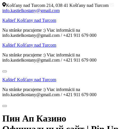
Skip
Košťany nad Turcom 214, 038 41 Košťany nad Turcom
to
info.kastielkostany@gmail.com
content
(Press
Kaštieľ Košťany nad Turcom
Enter)
Na stránke pracujeme :) Viac informácii na
info.kastielkostany@gmail.com / +421 911 679 000
Kaštieľ Košťany nad Turcom
Na stránke pracujeme :) Viac informácii na
info.kastielkostany@gmail.com / +421 911 679 000
Kaštieľ Košťany nad Turcom
Na stránke pracujeme :) Viac informácii na
info.kastielkostany@gmail.com / +421 911 679 000
Пин Ап Казино