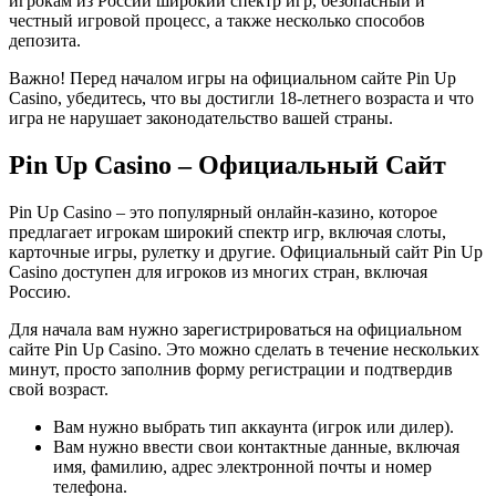
игрокам из России широкий спектр игр, безопасный и
честный игровой процесс, а также несколько способов
депозита.
Важно! Перед началом игры на официальном сайте Pin Up
Casino, убедитесь, что вы достигли 18-летнего возраста и что
игра не нарушает законодательство вашей страны.
Pin Up Casino – Официальный Сайт
Pin Up Casino – это популярный онлайн-казино, которое
предлагает игрокам широкий спектр игр, включая слоты,
карточные игры, рулетку и другие. Официальный сайт Pin Up
Casino доступен для игроков из многих стран, включая
Россию.
Для начала вам нужно зарегистрироваться на официальном
сайте Pin Up Casino. Это можно сделать в течение нескольких
минут, просто заполнив форму регистрации и подтвердив
свой возраст.
Вам нужно выбрать тип аккаунта (игрок или дилер).
Вам нужно ввести свои контактные данные, включая
имя, фамилию, адрес электронной почты и номер
телефона.