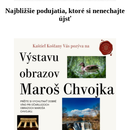
Najbližšie podujatia, ktoré si nenechajte
újsť