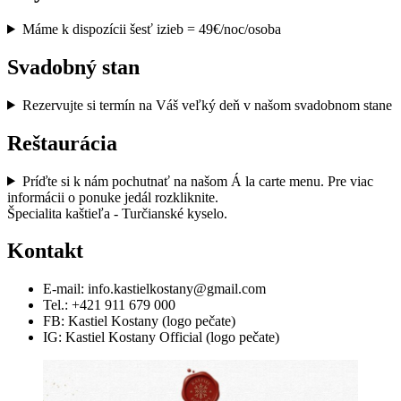
Máme k dispozícii šesť izieb = 49€/noc/osoba
Svadobný stan
Rezervujte si termín na Váš veľký deň v našom svadobnom stane
Reštaurácia
Príďte si k nám pochutnať na našom Á la carte menu. Pre viac
informácii o ponuke jedál rozkliknite.
Špecialita kaštieľa - Turčianské kyselo.
Kontakt
E-mail: info.kastielkostany@gmail.com
Tel.: +421 911 679 000
FB: Kastiel Kostany (logo pečate)
IG: Kastiel Kostany Official (logo pečate)