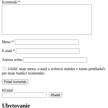
Komentár
*
Meno
*
E-mail
*
Adresa webu
Uložiť moje meno, e-mail a webovú stránku v tomto prehliadači
pre moje budúce komentáre.
Hľadať
Hľadať
Ubytovanie