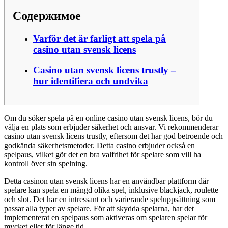
Содержимое
Varför det är farligt att spela på
casino utan svensk licens
Casino utan svensk licens trustly –
hur identifiera och undvika
Om du söker spela på en online casino utan svensk licens, bör du
välja en plats som erbjuder säkerhet och ansvar. Vi rekommenderar
casino utan svensk licens trustly, eftersom det har god betroende och
godkända säkerhetsmetoder. Detta casino erbjuder också en
spelpaus, vilket gör det en bra valfrihet för spelare som vill ha
kontroll över sin spelning.
Detta casinon utan svensk licens har en användbar plattform där
spelare kan spela en mängd olika spel, inklusive blackjack, roulette
och slot. Det har en intressant och varierande speluppsättning som
passar alla typer av spelare. För att skydda spelarna, har det
implementerat en spelpaus som aktiveras om spelaren spelar för
mycket eller för länge tid.