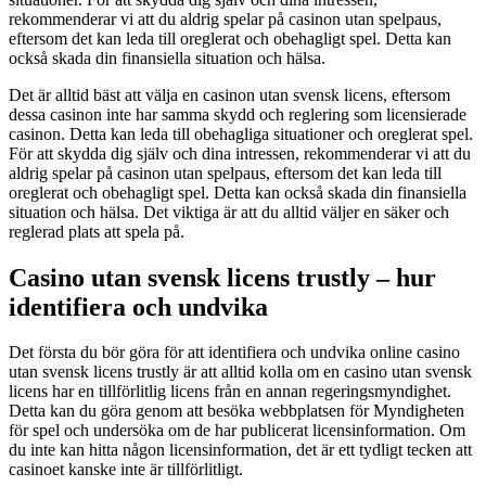
rekommenderar vi att du aldrig spelar på casinon utan spelpaus,
eftersom det kan leda till oreglerat och obehagligt spel. Detta kan
också skada din finansiella situation och hälsa.
Det är alltid bäst att välja en casinon utan svensk licens, eftersom
dessa casinon inte har samma skydd och reglering som licensierade
casinon. Detta kan leda till obehagliga situationer och oreglerat spel.
För att skydda dig själv och dina intressen, rekommenderar vi att du
aldrig spelar på casinon utan spelpaus, eftersom det kan leda till
oreglerat och obehagligt spel. Detta kan också skada din finansiella
situation och hälsa. Det viktiga är att du alltid väljer en säker och
reglerad plats att spela på.
Casino utan svensk licens trustly – hur
identifiera och undvika
Det första du bör göra för att identifiera och undvika online casino
utan svensk licens trustly är att alltid kolla om en casino utan svensk
licens har en tillförlitlig licens från en annan regeringsmyndighet.
Detta kan du göra genom att besöka webbplatsen för Myndigheten
för spel och undersöka om de har publicerat licensinformation. Om
du inte kan hitta någon licensinformation, det är ett tydligt tecken att
casinoet kanske inte är tillförlitligt.