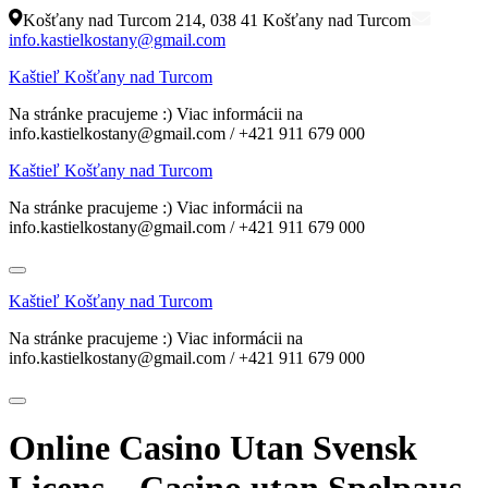
Skip
Košťany nad Turcom 214, 038 41 Košťany nad Turcom
to
info.kastielkostany@gmail.com
content
(Press
Kaštieľ Košťany nad Turcom
Enter)
Na stránke pracujeme :) Viac informácii na
info.kastielkostany@gmail.com / +421 911 679 000
Kaštieľ Košťany nad Turcom
Na stránke pracujeme :) Viac informácii na
info.kastielkostany@gmail.com / +421 911 679 000
Kaštieľ Košťany nad Turcom
Na stránke pracujeme :) Viac informácii na
info.kastielkostany@gmail.com / +421 911 679 000
Online Casino Utan Svensk