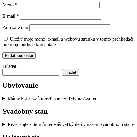
Meno
*
E-mail
*
Adresa webu
Uložiť moje meno, e-mail a webovú stránku v tomto prehliadači
pre moje budúce komentáre.
Hľadať
Hľadať
Ubytovanie
Máme k dispozícii šesť izieb = 49€/noc/osoba
Svadobný stan
Rezervujte si termín na Váš veľký deň v našom svadobnom stane