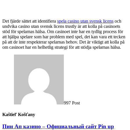
Det fjärde sättet att identifiera
spela casino utan svensk licens
och
undvika casino utan svensk licens trustly är att kolla på casinoets
stöd för spelarnas hälsa. Om casinoet inte har en tydlig process för
att hjälpa spelare som har problem med spel, det kan vara ett tecken
på att de inte respekterar spelarnas behov. Det är viktigt att kolla på
om casinoet har en helhetlig strategi för att stödja spelarnas hälsa.
997 Post
Kaštieľ Košťany
Пин Ап казино – Официальный сайт Pin up