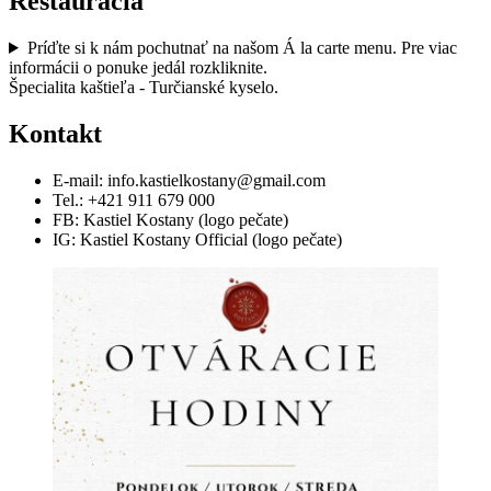
Reštaurácia
Príďte si k nám pochutnať na našom Á la carte menu. Pre viac
informácii o ponuke jedál rozkliknite.
Špecialita kaštieľa - Turčianské kyselo.
Kontakt
E-mail: info.kastielkostany@gmail.com
Tel.: +421 911 679 000
FB: Kastiel Kostany (logo pečate)
IG: Kastiel Kostany Official (logo pečate)