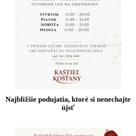
Najbližšie podujatia, ktoré si nenechajte
újsť