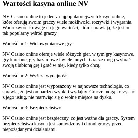
Wartości kasyna online NV
NV Casino online to jeden z najpopularniejszych kasyn online,
które oferują swoim graczy wiele możliwości rozrywki i wygrania.
Warto zwrócić uwagę na jego wartości, które sprawiają, że jest on
tak popularny wśród graczy.
Wartość nr 1: Wielowymiarowe gry
NV Casino online oferuje wiele różnych gier, w tym gry kasynowe,
gry karciane, gry hazardowe i wiele innych. Gracze mogą wybrać
swoją ulubioną grę i grać w niej, kiedy tylko chcą.
Wartość nr 2: Wyższa wydajność
NV Casino online jest wyposażony w najnowsze technologie, co
sprawia, że jest on bardzo szybki i wydajny. Gracze mogą korzystać
z jego usług, nie martwiąc się o wolne miejsce na dysku.
Wartość nr 3: Bezpieczeństwo
NV Casino online jest bezpieczny, co jest ważne dla graczy. System
bezpieczeństwa kasyna jest sprawdzony i chroni graczy przed
niepożądanymi działaniami.