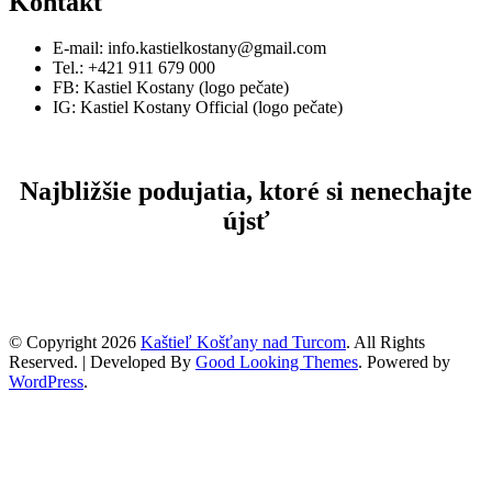
Kontakt
E-mail: info.kastielkostany@gmail.com
Tel.: +421 911 679 000
FB: Kastiel Kostany (logo pečate)
IG: Kastiel Kostany Official (logo pečate)
Najbližšie podujatia, ktoré si nenechajte
újsť
© Copyright 2026
Kaštieľ Košťany nad Turcom
. All Rights
Reserved.
| Developed By
Good Looking Themes
.
Powered by
WordPress
.