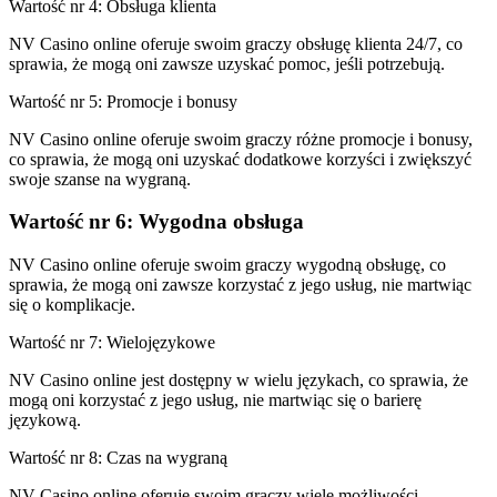
Wartość nr 4: Obsługa klienta
NV Casino online oferuje swoim graczy obsługę klienta 24/7, co
sprawia, że mogą oni zawsze uzyskać pomoc, jeśli potrzebują.
Wartość nr 5: Promocje i bonusy
NV Casino online oferuje swoim graczy różne promocje i bonusy,
co sprawia, że mogą oni uzyskać dodatkowe korzyści i zwiększyć
swoje szanse na wygraną.
Wartość nr 6: Wygodna obsługa
NV Casino online oferuje swoim graczy wygodną obsługę, co
sprawia, że mogą oni zawsze korzystać z jego usług, nie martwiąc
się o komplikacje.
Wartość nr 7: Wielojęzykowe
NV Casino online jest dostępny w wielu językach, co sprawia, że
mogą oni korzystać z jego usług, nie martwiąc się o barierę
językową.
Wartość nr 8: Czas na wygraną
NV Casino online oferuje swoim graczy wiele możliwości