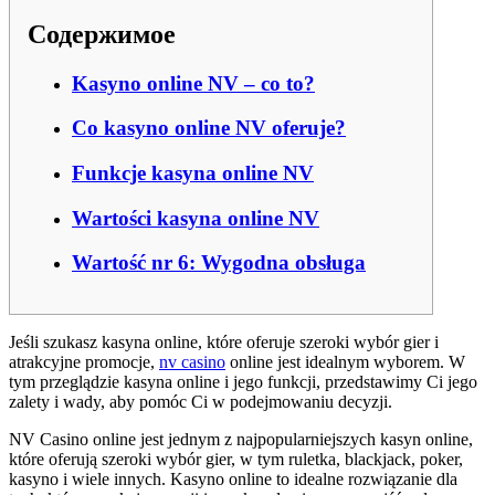
Содержимое
Kasyno online NV – co to?
Co kasyno online NV oferuje?
Funkcje kasyna online NV
Wartości kasyna online NV
Wartość nr 6: Wygodna obsługa
Jeśli szukasz kasyna online, które oferuje szeroki wybór gier i
atrakcyjne promocje,
nv casino
online jest idealnym wyborem. W
tym przeglądzie kasyna online i jego funkcji, przedstawimy Ci jego
zalety i wady, aby pomóc Ci w podejmowaniu decyzji.
NV Casino online jest jednym z najpopularniejszych kasyn online,
które oferują szeroki wybór gier, w tym ruletka, blackjack, poker,
kasyno i wiele innych. Kasyno online to idealne rozwiązanie dla