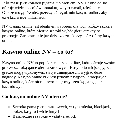
Jeśli masz jakiekolwiek pytania lub problem, NV Casino online
oferuje wiele sposobów kontaktu, w tym e-mail, telefon i chat.
Gracze mogą również przeczytać regulamin kasyna online, aby
uzyskać więcej informacji.
NV Casino online jest idealnym wyborem dla tych, którzy szukają
kasyna online, które oferuje szeroki wybór gier i atrakcyjne
promocje. Zarejestruj się już dziś i zacznij korzystać z oferty kasyna
online!
Kasyno online NV – co to?
Kasyno online NV to popularne kasyno online, które oferuje swoim
graczy szeroką gamę gier hazardowych. Kasyno to miejsce, gdzie
gracze mogą wykonywać swoje umiejętności i wygrać duże
nagrody. Kasyno online NV jest jednym z najpopularniejszych
kasyn online, które oferuje swoim graczy szeroką gamę gier
hazardowych.
Co kasyno online NV oferuje?
Szeroka gama gier hazardowych, w tym ruletka, blackjack,
poker, kasyno i wiele innych.
Bezpieczne i szybkie wypłaty nagród.