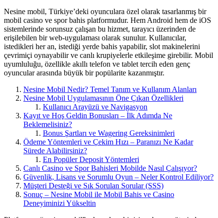
Nesine mobil, Türkiye’deki oyunculara özel olarak tasarlanmış bir
mobil casino ve spor bahis platformudur. Hem Android hem de iOS
sistemlerinde sorunsuz çalışan bu hizmet, tarayıcı üzerinden de
erişilebilen bir web‑uygulaması olarak sunulur. Kullanıcılar,
istedikleri her an, istediği yerde bahis yapabilir, slot makinelerini
çevrimiçi oynayabilir ve canlı krupiyelerle etkileşime girebilir. Mobil
uyumluluğu, özellikle akıllı telefon ve tablet tercih eden genç
oyuncular arasında büyük bir popülarite kazanmıştır.
Nesine Mobil Nedir? Temel Tanım ve Kullanım Alanları
Nesine Mobil Uygulamasının Öne Çıkan Özellikleri
Kullanıcı Arayüzü ve Navigasyon
Kayıt ve Hoş Geldin Bonusları – İlk Adımda Ne
Beklemelisiniz?
Bonus Şartları ve Wagering Gereksinimleri
Ödeme Yöntemleri ve Çekim Hızı – Paranızı Ne Kadar
Sürede Alabilirsiniz?
En Popüler Deposit Yöntemleri
Canlı Casino ve Spor Bahisleri Mobilde Nasıl Çalışıyor?
Güvenlik, Lisans ve Sorumlu Oyun – Neler Kontrol Ediliyor?
Müşteri Desteği ve Sık Sorulan Sorular (SSS)
Sonuç – Nesine Mobil ile Mobil Bahis ve Casino
Deneyiminizi Yükseltin