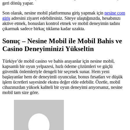
geri dönüş yapar.
Son olarak, nesine mobil platformuna giriş yapmak için
nesine com
giriş
adresini ziyaret edebilirsiniz. Siteye ulaştığınızda, hesabınızı
aktive etmek, bonusları kontrol etmek ve mobil deneyimin tadını
çıkarmak sadece birkaç tıklama kadar uzakta.
Sonuç – Nesine Mobil ile Mobil Bahis ve
Casino Deneyiminizi Yükseltin
Türkiye’de mobil casino ve bahis arayanlar için nesine mobil,
kapsamlı bir oyun yelpazesi, hızlı ödeme çözümleri ve güçlü
güvenlik önlemleriyle dengeli bir seçenek sunar. Hem yeni
başlayanlar hem de deneyimli oyuncular, bonus fırsatları ve düşük
işlem ücretleri sayesinde ekstra değer elde edebilir. Özetle, mobil
cihazınızdan yüksek kaliteli bir oyun deneyimi arıyorsanız, nesine
mobil tam size göre.