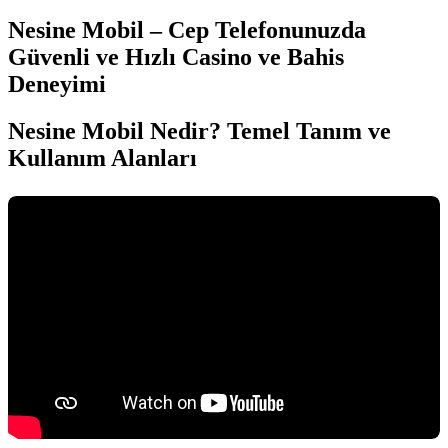
Nesine Mobil – Cep Telefonunuzda
Güvenli ve Hızlı Casino ve Bahis
Deneyimi
Nesine Mobil Nedir? Temel Tanım ve
Kullanım Alanları