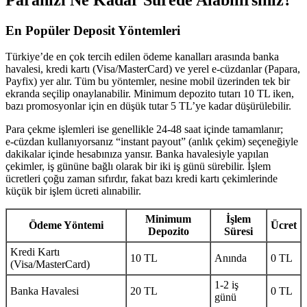
En Popüler Deposit Yöntemleri
Türkiye’de en çok tercih edilen ödeme kanalları arasında banka
havalesi, kredi kartı (Visa/MasterCard) ve yerel e‑cüzdanlar (Papara,
Payfix) yer alır. Tüm bu yöntemler, nesine mobil üzerinden tek bir
ekranda seçilip onaylanabilir. Minimum depozito tutarı 10 TL iken,
bazı promosyonlar için en düşük tutar 5 TL’ye kadar düşürülebilir.
Para çekme işlemleri ise genellikle 24‑48 saat içinde tamamlanır;
e‑cüzdan kullanıyorsanız “instant payout” (anlık çekim) seçeneğiyle
dakikalar içinde hesabınıza yansır. Banka havalesiyle yapılan
çekimler, iş gününe bağlı olarak bir iki iş günü sürebilir. İşlem
ücretleri çoğu zaman sıfırdır, fakat bazı kredi kartı çekimlerinde
küçük bir işlem ücreti alınabilir.
Minimum
İşlem
Ödeme Yöntemi
Ücret
Depozito
Süresi
Kredi Kartı
10 TL
Anında
0 TL
(Visa/MasterCard)
1‑2 iş
Banka Havalesi
20 TL
0 TL
günü