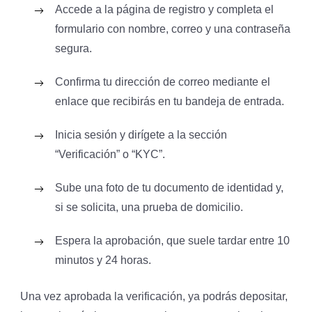
Accede a la página de registro y completa el
formulario con nombre, correo y una contraseña
segura.
Confirma tu dirección de correo mediante el
enlace que recibirás en tu bandeja de entrada.
Inicia sesión y dirígete a la sección
“Verificación” o “KYC”.
Sube una foto de tu documento de identidad y,
si se solicita, una prueba de domicilio.
Espera la aprobación, que suele tardar entre 10
minutos y 24 horas.
Una vez aprobada la verificación, ya podrás depositar,