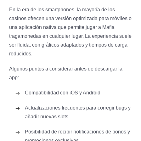
En la era de los smartphones, la mayoría de los
casinos ofrecen una versión optimizada para móviles o
una aplicación nativa que permite jugar a Mafia
tragamonedas en cualquier lugar. La experiencia suele
ser fluida, con gráficos adaptados y tiempos de carga
reducidos.
Algunos puntos a considerar antes de descargar la
app:
Compatibilidad con iOS y Android.
Actualizaciones frecuentes para corregir bugs y
añadir nuevas slots.
Posibilidad de recibir notificaciones de bonos y
promociones exclusivas.