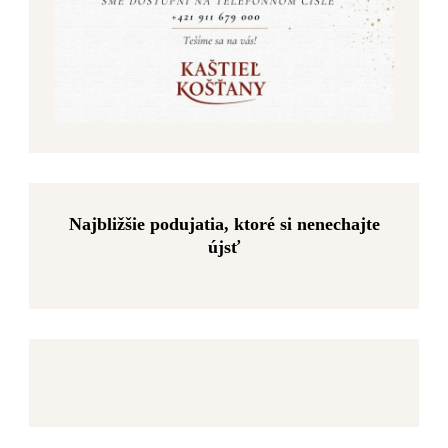
Najbližšie podujatia, ktoré si nenechajte
újsť