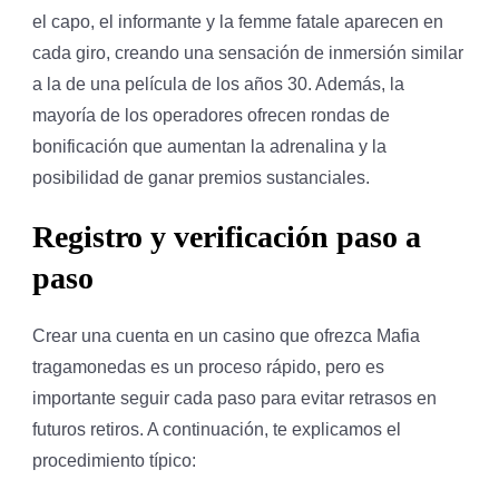
el capo, el informante y la femme fatale aparecen en
cada giro, creando una sensación de inmersión similar
a la de una película de los años 30. Además, la
mayoría de los operadores ofrecen rondas de
bonificación que aumentan la adrenalina y la
posibilidad de ganar premios sustanciales.
Registro y verificación paso a
paso
Crear una cuenta en un casino que ofrezca Mafia
tragamonedas es un proceso rápido, pero es
importante seguir cada paso para evitar retrasos en
futuros retiros. A continuación, te explicamos el
procedimiento típico: