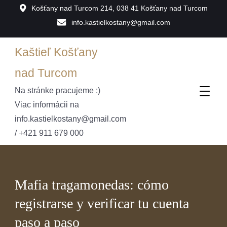
Košťany nad Turcom 214, 038 41 Košťany nad Turcom
info.kastielkostany@gmail.com
Kaštieľ Košťany
nad Turcom
Na stránke pracujeme :)
Viac informácii na
info.kastielkostany@gmail.com
/ +421 911 679 000
Mafia tragamonedas: cómo
registrarse y verificar tu cuenta
paso a paso