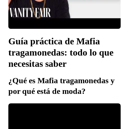
Guía práctica de Mafia
tragamonedas: todo lo que
necesitas saber
¿Qué es Mafia tragamonedas y
por qué está de moda?