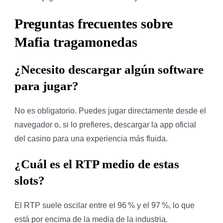
Preguntas frecuentes sobre
Mafia tragamonedas
¿Necesito descargar algún software
para jugar?
No es obligatorio. Puedes jugar directamente desde el
navegador o, si lo prefieres, descargar la app oficial
del casino para una experiencia más fluida.
¿Cuál es el RTP medio de estas
slots?
El RTP suele oscilar entre el 96 % y el 97 %, lo que
está por encima de la media de la industria.