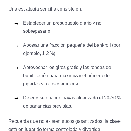
Una estrategia sencilla consiste en:
Establecer un presupuesto diario y no
sobrepasarlo.
Apostar una fracción pequeña del bankroll (por
ejemplo, 1‑2 %).
Aprovechar los giros gratis y las rondas de
bonificación para maximizar el número de
jugadas sin coste adicional.
Detenerse cuando hayas alcanzado el 20‑30 %
de ganancias previstas.
Recuerda que no existen trucos garantizados; la clave
está en jugar de forma controlada y divertida.