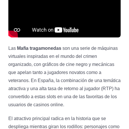
Las
Mafia tragamonedas
son una serie de máquinas
virtuales inspiradas en el mundo del crimen
organizado, con gráficos de cine negro y mecánicas
que apelan tanto a jugadores novatos como a
veteranos. En España, la combinación de una temática
atractiva y una alta tasa de retorno al jugador (RTP) ha
convertido a estas slots en una de las favoritas de los
usuarios de casinos online.
El atractivo principal radica en la historia que se
despliega mientras giran los rodillos: personajes como