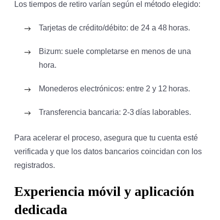
Los tiempos de retiro varían según el método elegido:
Tarjetas de crédito/débito: de 24 a 48 horas.
Bizum: suele completarse en menos de una
hora.
Monederos electrónicos: entre 2 y 12 horas.
Transferencia bancaria: 2‑3 días laborables.
Para acelerar el proceso, asegura que tu cuenta esté
verificada y que los datos bancarios coincidan con los
registrados.
Experiencia móvil y aplicación
dedicada