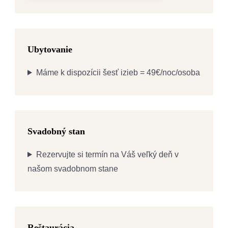
Ubytovanie
Máme k dispozícii šesť izieb = 49€/noc/osoba
Svadobný stan
Rezervujte si termín na Váš veľký deň v
našom svadobnom stane
Reštaurácia