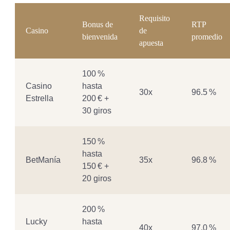
Requisito
Bonus de
RTP
Casino
de
bienvenida
promedio
apuesta
100 %
Casino
hasta
30x
96.5 %
Estrella
200 € +
30 giros
150 %
hasta
BetManía
35x
96.8 %
150 € +
20 giros
200 %
Lucky
hasta
40x
97.0 %