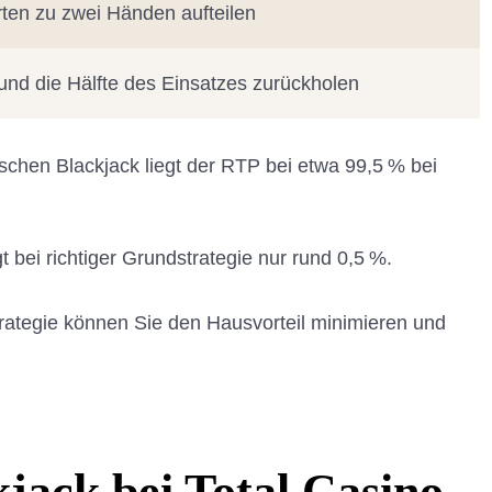
rten zu zwei Händen aufteilen
nd die Hälfte des Einsatzes zurückholen
schen Blackjack liegt der RTP bei etwa 99,5 % bei
 bei richtiger Grundstrategie nur rund 0,5 %.
rategie können Sie den Hausvorteil minimieren und
s
jack bei Total Casino