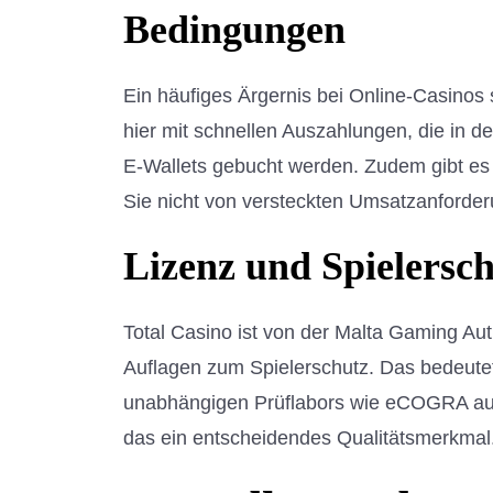
Bedingungen
Ein häufiges Ärgernis bei Online‑Casinos 
hier mit schnellen Auszahlungen, die in d
E‑Wallets gebucht werden. Zudem gibt es
Sie nicht von versteckten Umsatzanforde
Lizenz und Spielersc
Total Casino ist von der Malta Gaming Auth
Auflagen zum Spielerschutz. Das bedeutet
unabhängigen Prüflabors wie eCOGRA auf 
das ein entscheidendes Qualitätsmerkmal