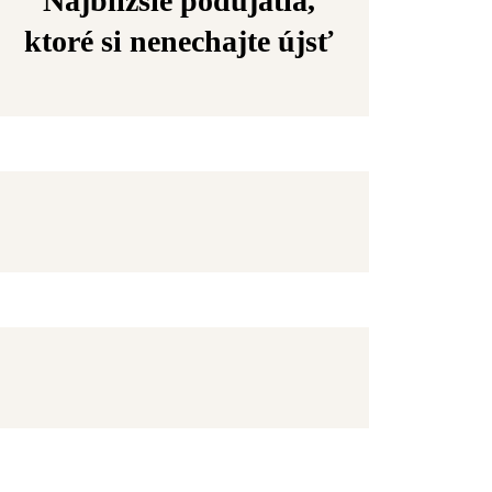
Najbližšie podujatia,
ktoré si nenechajte újsť