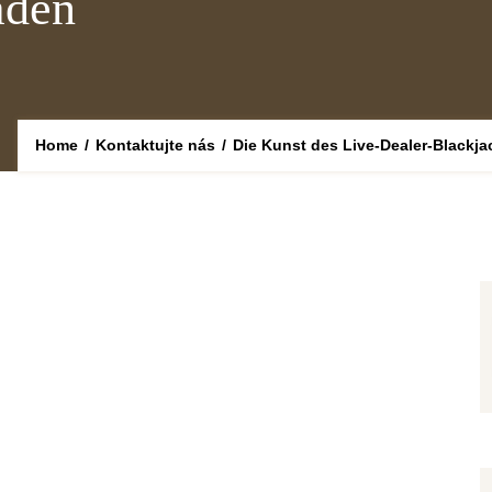
aden
Home
/
Kontaktujte nás
/
Die Kunst des Live‑Dealer‑Blackja