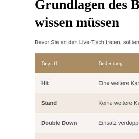
Grundlagen des B
wissen müssen
Bevor Sie an den Live‑Tisch treten, sollten
Begriff
Bedeutung
Hit
Eine weitere Ka
Stand
Keine weitere Ka
Double Down
Einsatz verdoppe