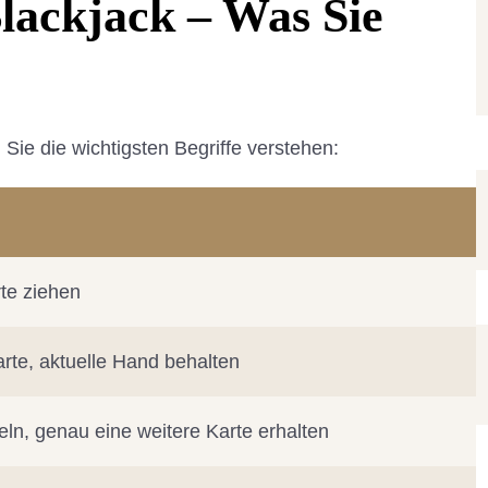
lackjack – Was Sie
 Sie die wichtigsten Begriffe verstehen:
rte ziehen
rte, aktuelle Hand behalten
ln, genau eine weitere Karte erhalten