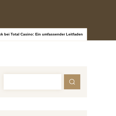
ck bei Total Casino: Ein umfassender Leitfaden