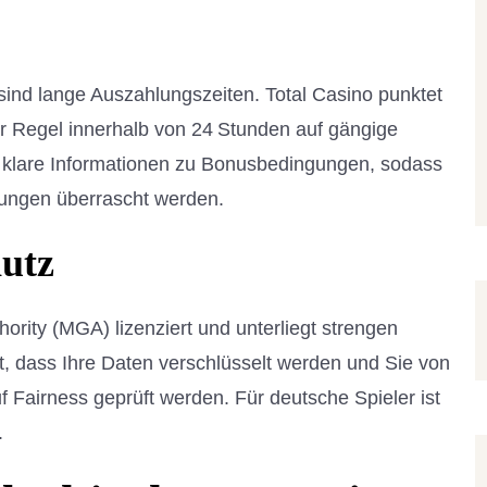
sind lange Auszahlungszeiten. Total Casino punktet
er Regel innerhalb von 24 Stunden auf gängige
 klare Informationen zu Bonusbedingungen, sodass
rungen überrascht werden.
hutz
ority (MGA) lizenziert und unterliegt strengen
, dass Ihre Daten verschlüsselt werden und Sie von
Fairness geprüft werden. Für deutsche Spieler ist
.