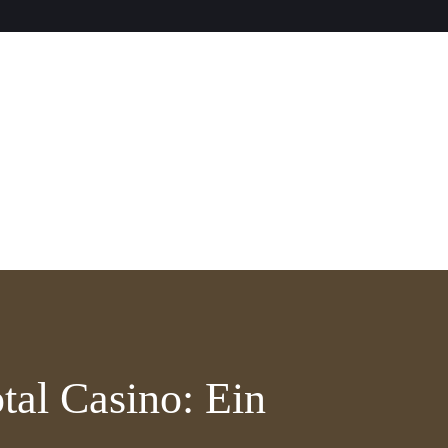
tal Casino: Ein