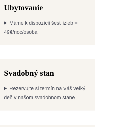
Ubytovanie
Máme k dispozícii šesť izieb =
49€/noc/osoba
Svadobný stan
Rezervujte si termín na Váš veľký
deň v našom svadobnom stane