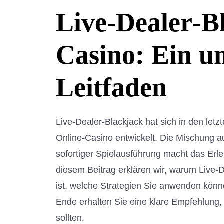
Live‑Dealer‑Bl
Casino: Ein u
Leitfaden
Live‑Dealer‑Blackjack hat sich in den letz
Online‑Casino entwickelt. Die Mischung au
sofortiger Spielausführung macht das Erle
diesem Beitrag erklären wir, warum Live‑D
ist, welche Strategien Sie anwenden könn
Ende erhalten Sie eine klare Empfehlung,
sollten.