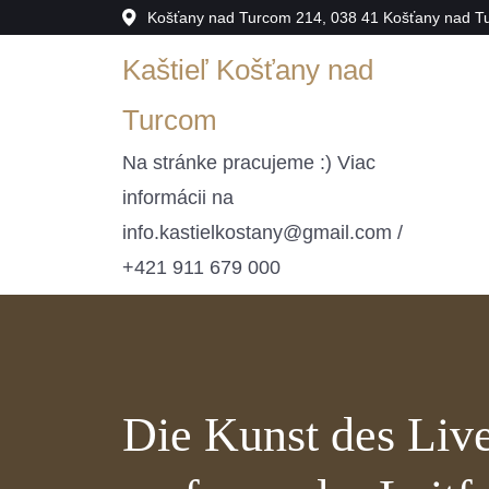
Košťany nad Turcom 214, 038 41 Košťany nad T
Kaštieľ Košťany nad
Turcom
Na stránke pracujeme :) Viac
informácii na
info.kastielkostany@gmail.com /
+421 911 679 000
Die Kunst des Live