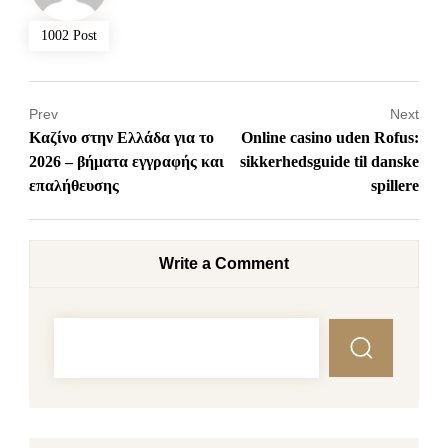
1002 Post
Prev
Next
Καζίνο στην Ελλάδα για το
Online casino uden Rofus:
2026 – βήματα εγγραφής και
sikkerhedsguide til danske
επαλήθευσης
spillere
Write a Comment