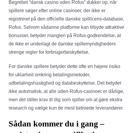
Begrebet “dansk casino uden Rofus” dukker op, når
spillere søger efter online casinoer, der ikke er
registreret på den officielle danske spillicens‑database,
Rofus. Selvom sådanne platforme kan tilbyde attraktive
bonusser, betyder manglen på Rofus‑godkendelse, at
de ikke er underlagt de danske spillemyndigheders
strenge regler for forbrugerbeskyttelse.
For danske spillere betyder dette ofte en højere risiko
for uklarhed omkring betalingsmetoder,
udbetalingshastighed og databeskyttelse. Det betyder
ikke automatisk, at alle uden‑Rofus‑casinoer er dårlige,
men det stiller krav til dig som spiller om at gøre ekstra
research og vælge kun de mest betroede leverandører.
Sådan kommer du i gang –