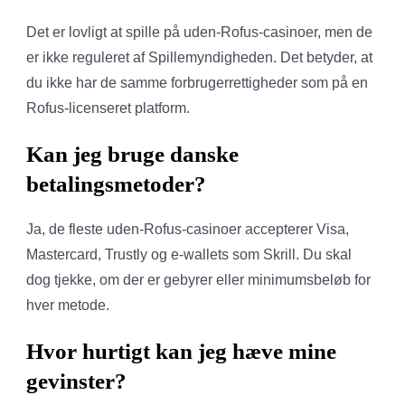
Det er lovligt at spille på uden‑Rofus‑casinoer, men de
er ikke reguleret af Spillemyndigheden. Det betyder, at
du ikke har de samme forbrugerrettigheder som på en
Rofus‑licenseret platform.
Kan jeg bruge danske
betalingsmetoder?
Ja, de fleste uden‑Rofus‑casinoer accepterer Visa,
Mastercard, Trustly og e‑wallets som Skrill. Du skal
dog tjekke, om der er gebyrer eller minimumsbeløb for
hver metode.
Hvor hurtigt kan jeg hæve mine
gevinster?