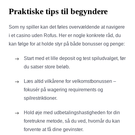
Praktiske tips til begyndere
Som ny spiller kan det føles overvældende at navigere
i et casino uden Rofus. Her er nogle konkrete råd, du
kan følge for at holde styr på både bonusser og penge:
Start med et lille deposit og test spiludvalget, før
du satser store beløb.
Læs altid vilkårene for velkomstbonussen –
fokusér på wagering requirements og
spilrestriktioner.
Hold øje med udbetalingshastigheden for din
foretrukne metode, så du ved, hvornår du kan
forvente at få dine gevinster.