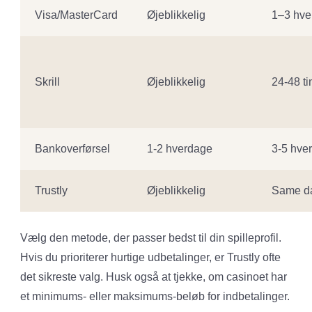
Visa/MasterCard
Øjeblikkelig
1–3 hve
Skrill
Øjeblikkelig
24‑48 t
Bankoverførsel
1‑2 hverdage
3‑5 hve
Trustly
Øjeblikkelig
Same d
Vælg den metode, der passer bedst til din spilleprofil.
Hvis du prioriterer hurtige udbetalinger, er Trustly ofte
det sikreste valg. Husk også at tjekke, om casinoet har
et minimums‑ eller maksimums‑beløb for indbetalinger.