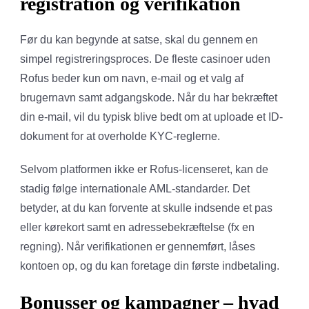
registration og verifikation
Før du kan begynde at satse, skal du gennem en
simpel registreringsproces. De fleste casinoer uden
Rofus beder kun om navn, e‑mail og et valg af
brugernavn samt adgangskode. Når du har bekræftet
din e‑mail, vil du typisk blive bedt om at uploade et ID-
dokument for at overholde KYC‑reglerne.
Selvom platformen ikke er Rofus‑licenseret, kan de
stadig følge internationale AML‑standarder. Det
betyder, at du kan forvente at skulle indsende et pas
eller kørekort samt en adressebekræftelse (fx en
regning). Når verifikationen er gennemført, låses
kontoen op, og du kan foretage din første indbetaling.
Bonusser og kampagner – hvad