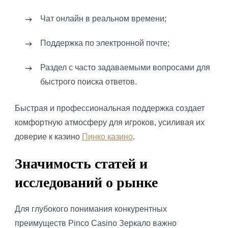
Чат онлайн в реальном времени;
Поддержка по электронной почте;
Раздел с часто задаваемыми вопросами для
быстрого поиска ответов.
Быстрая и профессиональная поддержка создает
комфортную атмосферу для игроков, усиливая их
доверие к казино
Пинко казино
.
Значимость статей и
исследований о рынке
Для глубокого понимания конкурентных
преимуществ Pinco Casino Зеркало важно