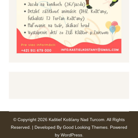
© Copyright 2026
Kaštieľ Košťany Nad Turcom
. All Rights
Reserved.
| Developed By
Good Looking Themes
.
Powered
by
WordPress
.