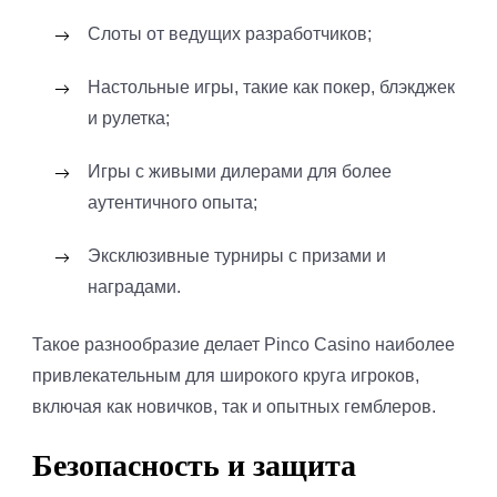
Слоты от ведущих разработчиков;
Настольные игры, такие как покер, блэкджек
и рулетка;
Игры с живыми дилерами для более
аутентичного опыта;
Эксклюзивные турниры с призами и
наградами.
Такое разнообразие делает Pinco Casino наиболее
привлекательным для широкого круга игроков,
включая как новичков, так и опытных гемблеров.
Безопасность и защита