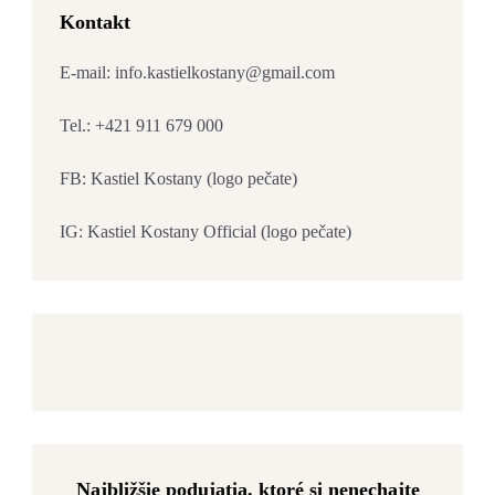
Kontakt
E-mail: info.kastielkostany@gmail.com
Tel.: +421 911 679 000
FB: Kastiel Kostany (logo pečate)
IG: Kastiel Kostany Official (logo pečate)
Najbližšie podujatia, ktoré si nenechajte