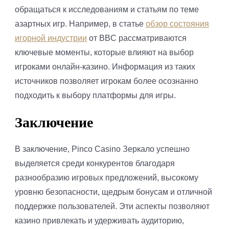
обращаться к исследованиям и статьям по теме
азартных игр. Например, в статье
обзор состояния
игорной индустрии
от BBC рассматриваются
ключевые моменты, которые влияют на выбор
игроками онлайн-казино. Информация из таких
источников позволяет игрокам более осознанно
подходить к выбору платформы для игры.
Заключение
В заключение, Pinco Casino Зеркало успешно
выделяется среди конкурентов благодаря
разнообразию игровых предложений, высокому
уровню безопасности, щедрым бонусам и отличной
поддержке пользователей. Эти аспекты позволяют
казино привлекать и удерживать аудиторию,