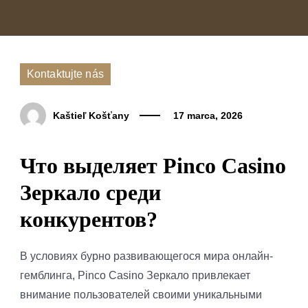
Kontaktujte nás
Kaštieľ Košťany
17 marca, 2026
Что выделяет Pinco Casino
Зеркало среди
конкурентов?
В условиях бурно развивающегося мира онлайн-
гемблинга, Pinco Casino Зеркало привлекает
внимание пользователей своими уникальными