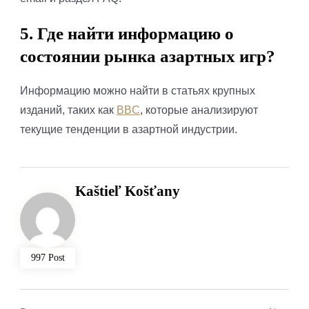
5. Где найти информацию о
состоянии рынка азартных игр?
Информацию можно найти в статьях крупных
изданий, таких как
BBC
, которые анализируют
текущие тенденции в азартной индустрии.
Kaštieľ Košťany
997 Post