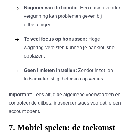
Negeren van de licentie:
Een casino zonder
vergunning kan problemen geven bij
uitbetalingen.
Te veel focus op bonussen:
Hoge
wagering‑vereisten kunnen je bankroll snel
opblazen.
Geen limieten instellen:
Zonder inzet‑ en
tijdslimieten stijgt het risico op verlies.
Important:
Lees altijd de algemene voorwaarden en
controleer de uitbetalingspercentages voordat je een
account opent.
7. Mobiel spelen: de toekomst