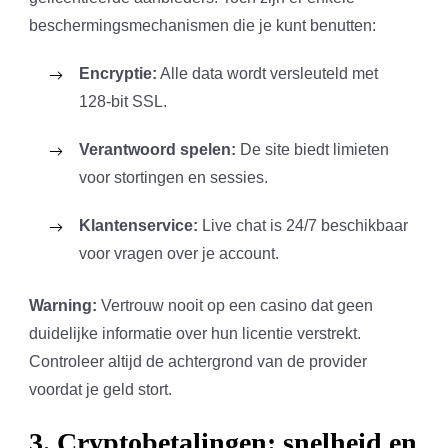
beschermingsmechanismen die je kunt benutten:
Encryptie:
Alle data wordt versleuteld met
128‑bit SSL.
Verantwoord spelen:
De site biedt limieten
voor stortingen en sessies.
Klantenservice:
Live chat is 24/7 beschikbaar
voor vragen over je account.
Warning:
Vertrouw nooit op een casino dat geen
duidelijke informatie over hun licentie verstrekt.
Controleer altijd de achtergrond van de provider
voordat je geld stort.
3. Cryptobetalingen: snelheid en