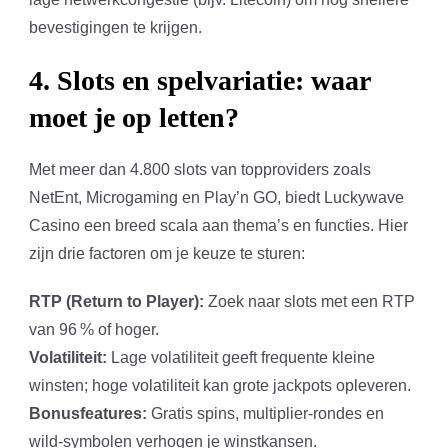
bevestigingen te krijgen.
4. Slots en spelvariatie: waar
moet je op letten?
Met meer dan 4.800 slots van topproviders zoals
NetEnt, Microgaming en Play’n GO, biedt Luckywave
Casino een breed scala aan thema’s en functies. Hier
zijn drie factoren om je keuze te sturen:
RTP (Return to Player):
Zoek naar slots met een RTP
van 96 % of hoger.
Volatiliteit:
Lage volatiliteit geeft frequente kleine
winsten; hoge volatiliteit kan grote jackpots opleveren.
Bonusfeatures:
Gratis spins, multiplier‑rondes en
wild‑symbolen verhogen je winstkansen.