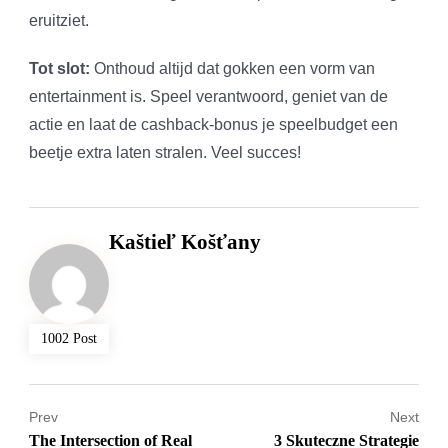
eruitziet.
Tot slot:
Onthoud altijd dat gokken een vorm van
entertainment is. Speel verantwoord, geniet van de
actie en laat de cashback‑bonus je speelbudget een
beetje extra laten stralen. Veel succes!
Kaštieľ Košťany
1002 Post
Prev
Next
The Intersection of Real
3 Skuteczne Strategie