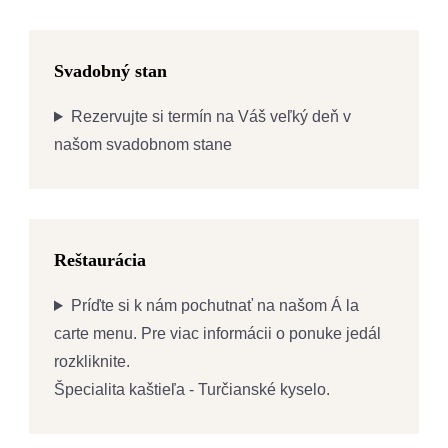
Svadobný stan
Rezervujte si termín na Váš veľký deň v
našom svadobnom stane
Reštaurácia
Príďte si k nám pochutnať na našom Á la
carte menu. Pre viac informácii o ponuke jedál
rozkliknite.
Špecialita kaštieľa - Turčianské kyselo.