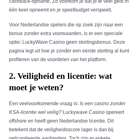
cashback‑opname. Zo voorkom je dat je te veel geld in
één keer opneemt en je speelbudget verspeelt.
Voor Nederlandse spelers die op zoek zijn naar een
bonus zonder extra voorwaarden, is er een speciale
optie: LuckyWave Casino geen stortingsbonus. Deze
pagina legt uit hoe je zonder een eerste storting al kunt
profiteren van de voordelen van het platform.
2. Veiligheid en licentie: wat
moet je weten?
Een veelvoorkomende vraag is:
Is een casino zonder
KSA‑licentie wel veilig?
Luckywave Casino opereert
offshore en heeft geen Nederlandse licentie. Dit
betekent dat de veiligheidsscore lager is dan bij
gelicentieerde aanbieders. Toch zijn er enkele