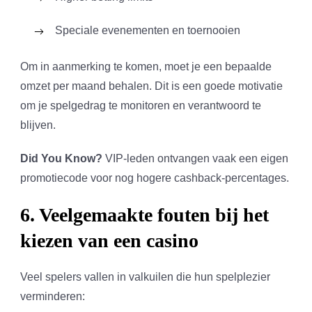
Speciale evenementen en toernooien
Om in aanmerking te komen, moet je een bepaalde
omzet per maand behalen. Dit is een goede motivatie
om je spelgedrag te monitoren en verantwoord te
blijven.
Did You Know?
VIP‑leden ontvangen vaak een eigen
promotiecode voor nog hogere cashback‑percentages.
6. Veelgemaakte fouten bij het
kiezen van een casino
Veel spelers vallen in valkuilen die hun spelplezier
verminderen: